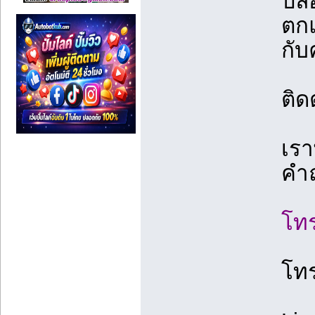
ปล
ตกแ
กั
ติด
เรา
คำถ
โทร
โท