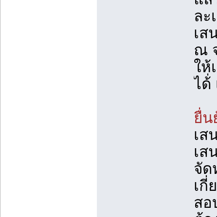
ละเ
เสน
ณ จ
ให้
ได้่
ยื่
เส
เสน
จัด
เกี
สอบ