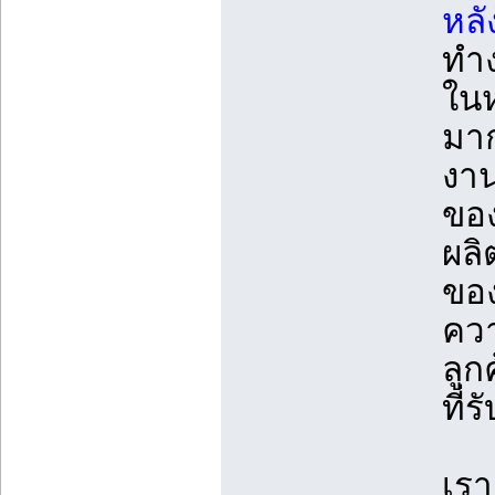
หลั
ทำง
ในห
มาก
งา
ของ
ผลิ
ของ
ควา
ลู
ที่
เร