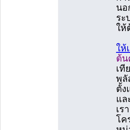
นอก
ระบ
ให้
ให้
ต้น
เที
พลั
ตั้
และ
เรา
โคร
หน่