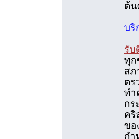
ต้น
บริ
รับ
ทุ
สภา
ตรว
ทำ
กระ
คริ
ขอ
กำ