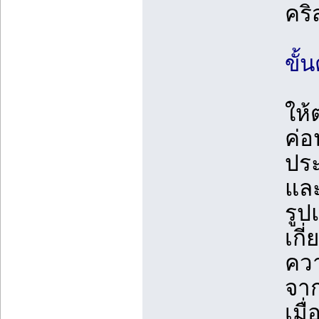
คริ
ขั
ให
ค่อ
ปร
และ
รูป
เกี
ควา
จาก
เมื