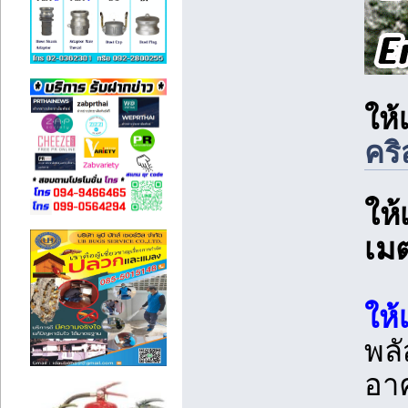
ให้
คริ
ให้
เม
ให้
พล
อาค