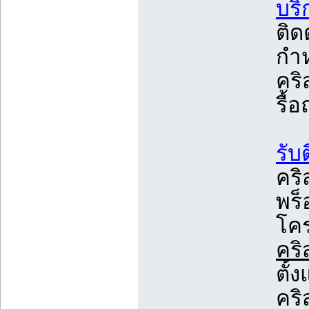
บริ
ติด
กำ
คริ
รื้
รับ
คริ
พร็
โคร
คริ
ตั้
คริ