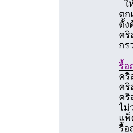
ให้
ตกแ
ตั้
คริ
กร
รื้
คริ
คริ
คริ
ไม่
แพ็
รื้