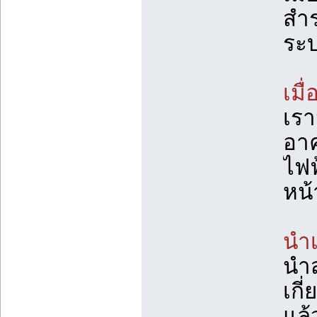
สำร
ระบ
เมื
เรา
อา
ไฟฟ
หน้
นำ
นำส
เกี
แล