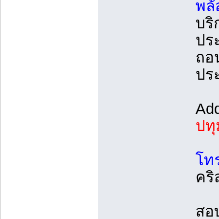
พลั
บริ
ประ
ถอ
ปร
Ad
ปทุ
โทร
คริ
สอ