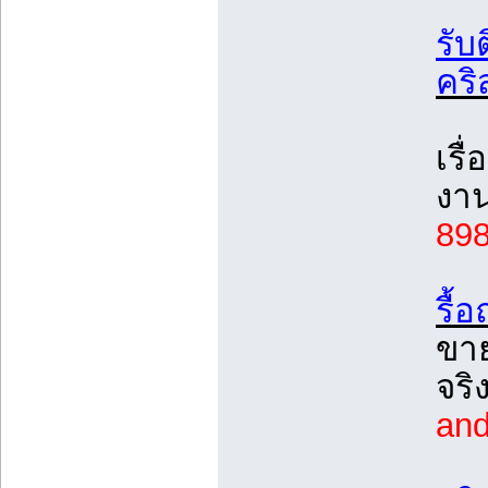
รับ
คริ
เรื
งาน
89
รื้
ขา
จริ
and