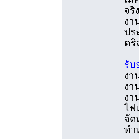
จร
งาน
ประ
คริ
รับ
งาน
งาน
งาน
ไฟ
จัด
ทำ