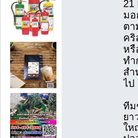
21
มอก
ตาม
คร
หรื
ทำ
สำห
ไป
ทีม
ยา
ใหญ