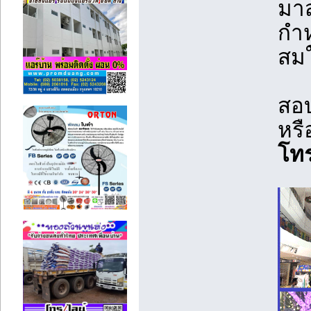
มาส
กำ
สมใ
สอบ
หรื
โท