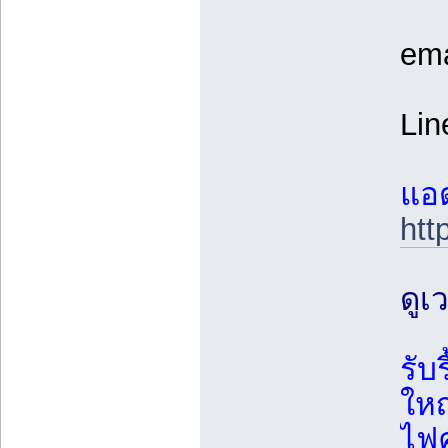
ema
Lin
แอด
htt
ดูเ
รับ
ใหญ
ไฟค