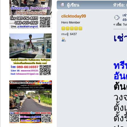
ผู้เขียน
หัวข้อ:
381 ครั้ง)
เช
clicktoday99
49
Hero Member
«
เมื่อ:
วัน
กระทู้: 6437
เช่
ทรี
อัน
ต้น
วงจ
ตั้
ตั้