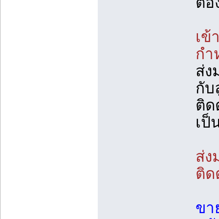
ต้อ
เข้
กำ
ส่
กับ
ติด
เป็
ส่
ติด
ขาย