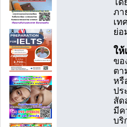
โดย
ภา
เท
ย่อ
ให้
ขอ
ตาม
หรื
ปร
สัด
มีค
บริ