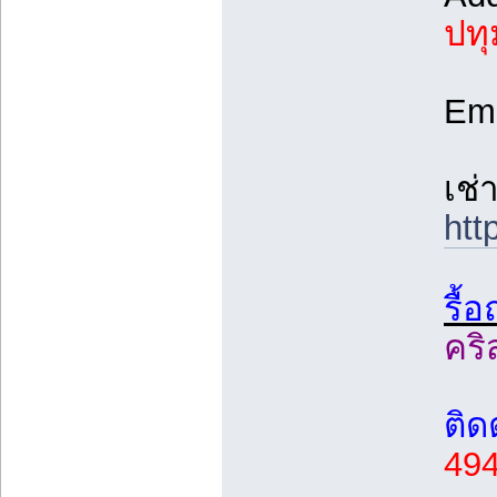
ปทุ
Ema
เช่
htt
รื้
คริ
ติด
49