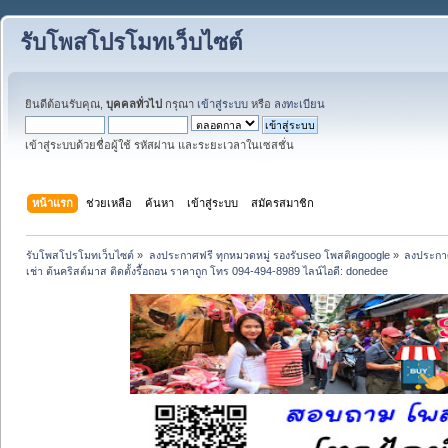
รับโพสโปรโมทเว็บไซต์
ยินดีต้อนรับคุณ,
บุคคลทั่วไป
กรุณา
เข้าสู่ระบบ
หรือ
ลงทะเบียน
เข้าสู่ระบบด้วยชื่อผู้ใช้ รหัสผ่าน และระยะเวลาในเซสชั่น
หน้าแรก
ช่วยเหลือ
ค้นหา
เข้าสู่ระบบ
สมัครสมาชิก
รับโพสโปรโมทเว็บไซต์
»
ลงประกาศฟรี ทุกหมวดหมู่ รองรับseo โพสติดgoogle
»
ลงประกาศ
เช่า ต้นคริสต์มาส ติดตั้งรื้อถอน ราคาถูก โทร 094-494-8989 ไลน์ไอดี: donedee