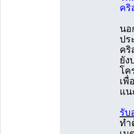
คริ
นอก
ประ
คร
ยัง
โคร
เพื
แนะ
รับ
ทำต
เมต