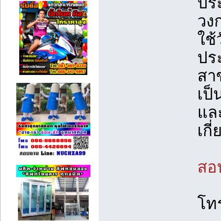
ปร
วง
ใช้
ปร
สาข
เป็
และ
เกี
สอบ
โท