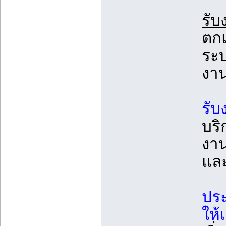
รับ
ตกแ
ระบ
งาน
รับ
บริ
งาน
และ
ประ
ให้