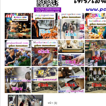
หน้า: [
1
]