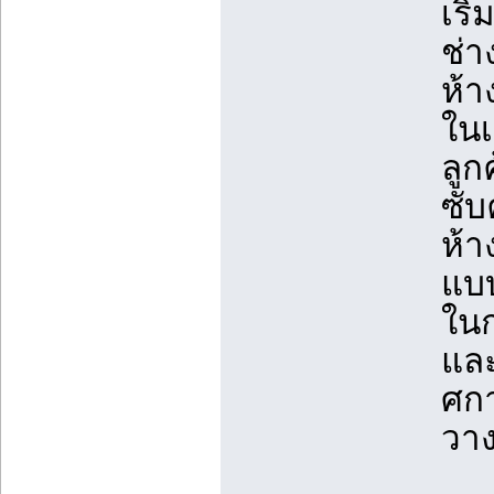
เริ
ช่า
ห้า
ใน
ลูก
ซับ
ห้า
แบ
ในก
แล
ศกา
วาง