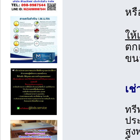
หร
ให้
ตก
ขนา
เช่
ทรี
ประ
สูง