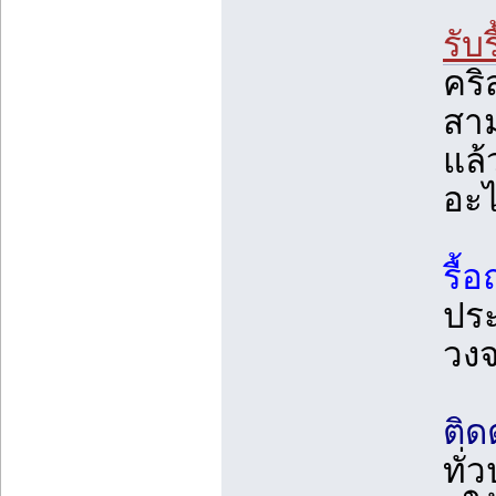
รับ
คริ
สาม
แล้
อะไ
รื้
ปร
วง
ติด
ทั่