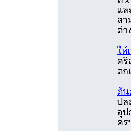
และ
สา
ต่า
ให้
คริ
ตก
ต้น
ปลอ
อุป
คร