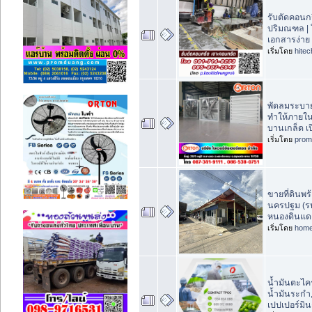
รับตัดคอนกร
ปริมณฑล | ใ
เอกสารง่าย
เริ่มโดย
hite
พัดลมระบา
ทำให้ภายใน
บานเกล็ด เป
เริ่มโดย
prom
ขายที่ดินพร้
นครปฐม (รห
หนองดินแด
เริ่มโดย
home
น้ำมันตะไคร
น้ำมันระกำ,
เปปเปอร์มิน