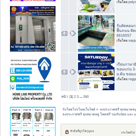
เริ่มโดย
poly
รับตัดคอนกร
พื้นถนน ติด
6616557
เริ่มโดย
sayj
เรียนภาษาอ
ขอนแก่น 3-1
ม.ต้น ขอนแ
เริ่มโดย
regg
หน้า: [
1
]
2
3
...
260
รับโพสโปรโมทเว็บไซต์
»
ลงประกาศฟรี ทุกหมวดหมู
ลงประกาศฟรี ทุกหมวดหมู่ โพสฟรี รองรับSeo และ 
หัวข้อที่ถูกใส่กุญแจ
กระโดดไป: