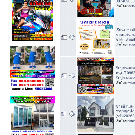
087409033
เริ่มโดย
fact
เรียนภาษาอั
ขอนแก่น กลุ
ชาติ | Smar
เริ่มโดย
regg
รับปูยางมะ
หนุ่ม T:09
รับปูยางแอส
เริ่มโดย
twis
ขายบ้านแฝด 
ราชพฤกษ์-
(รหัส20262
เริ่มโดย
home