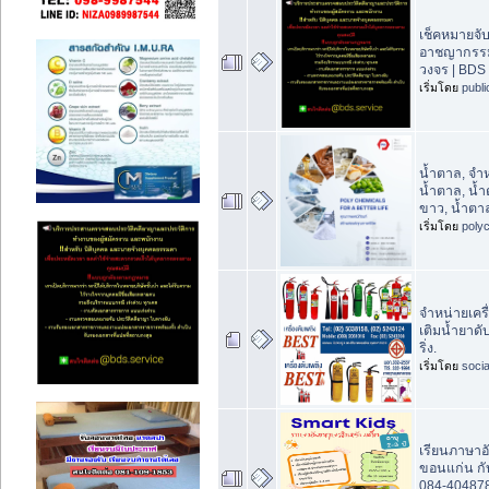
เช็คหมายจั
อาชญากรรม
วงจร | BDS
เริ่มโดย
publ
น้ำตาล, จำ
น้ำตาล, น้
ขาว, น้ำต
เริ่มโดย
poly
จำหน่ายเครื่
เติมน้ำยาดับ
ริ่ง.
เริ่มโดย
socia
เรียนภาษาอั
ขอนแก่น กับ
084-40487