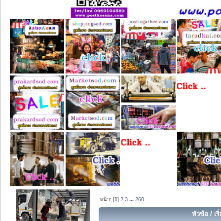
หน้า: [
1
]
2
3
...
260
หัวข้อ
/
เร