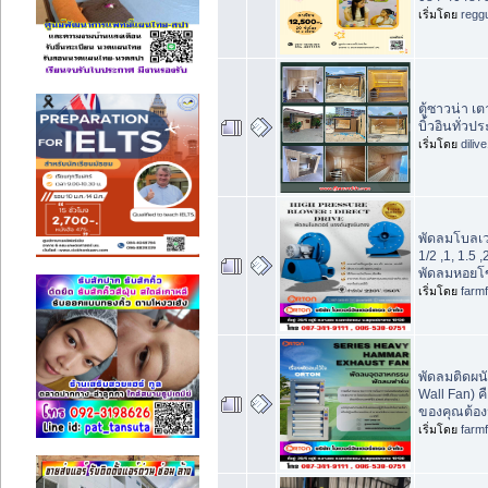
เริ่มโดย
regg
ตู้ซาวน่า เ
บิ้วอินทั่ว
เริ่มโดย
diliv
พัดลมโบลเวอ
1/2 ,1, 1.5 
พัดลมหอยโข
เริ่มโดย
farm
พัดลมติดผนั
Wall Fan) 
ของคุณต้อง
เริ่มโดย
farm