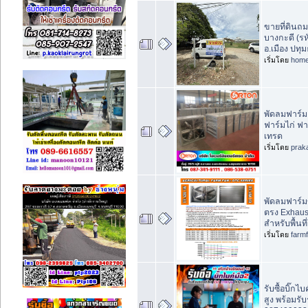
ขายที่ดินถ
บางกะดี (รห
อ.เมือง ปทุ
เริ่มโดย
home
พัดลมฟาร์
ฟาร์มไก่ ฟาร
เทรด
เริ่มโดย
prak
พัดลมฟาร์ม
ตรง Exhaus
สำหรับพื้นท
เริ่มโดย
farm
รับซื้อบิ๊กไ
สูง พร้อมรั