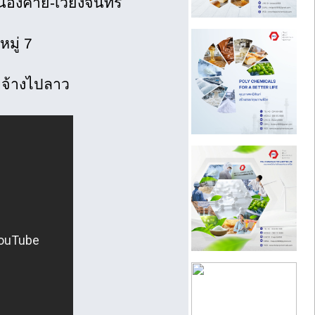
นองคาย-เวียงจันทร์
หมู่ 7
บจ้างไปลาว