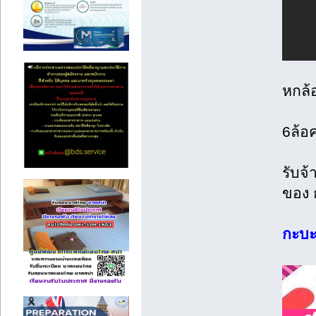
หกล้
6ล้อ
รับจ้
ของ 
กะบะต