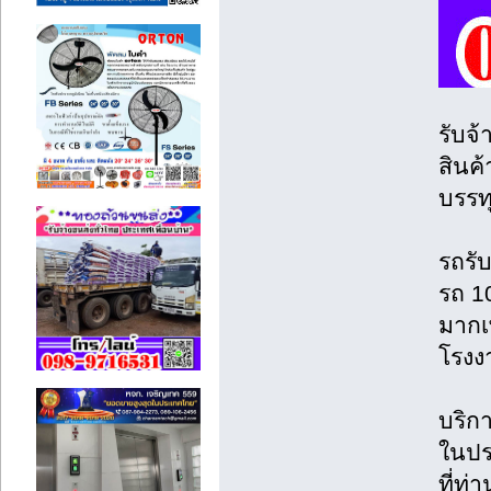
รับจ้
สินค้
บรรท
รถรั
รถ 1
มากเ
โรงง
บริกา
ในปร
ที่ท่