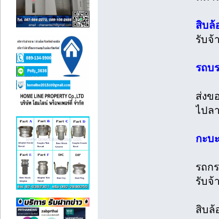
สิบล้
รับจ้
รถบร
ส่งข
ไปลา
กะบะต
รถกระ
รับจ้
สิบล้