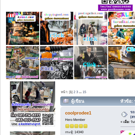
หน้า: [
1
]
2
3
...
15
ผู้เขียน
หัวข้อ:
รถ
coolprodee1
(ส
Hero Member
«
เมื่อ:
วัน
กระทู้: 14340