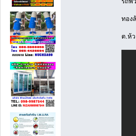
รถพ่
ทองล้
ต.ห้