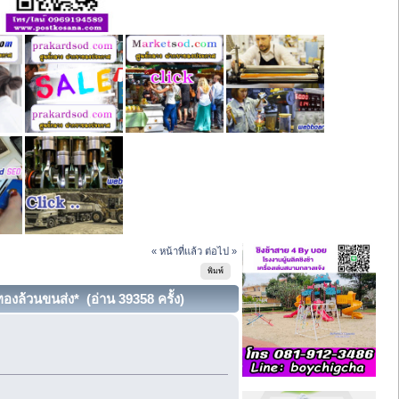
« หน้าที่แล้ว
ต่อไป »
พิมพ์
องล้วนขนส่ง* (อ่าน 39358 ครั้ง)