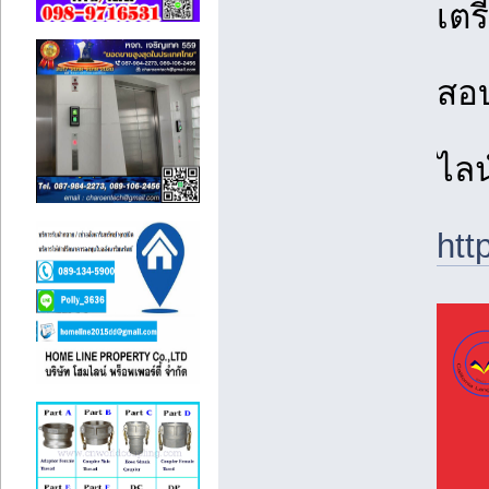
เตร
สอ
ไลน
htt