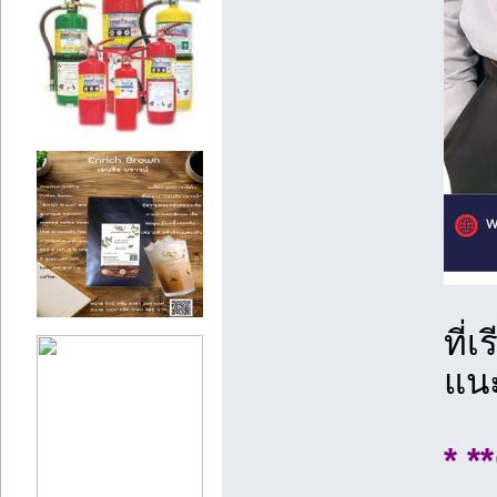
ที่
แนะ
* *