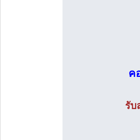
คอ
รั