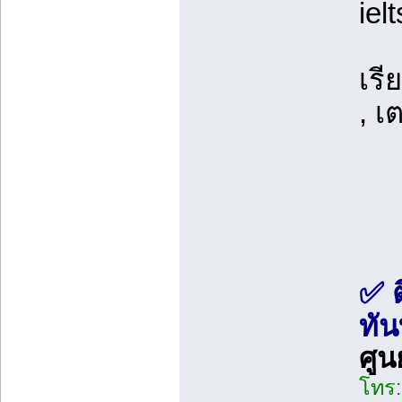
iel
เรี
, เ
✅ 
ทัน
ศูน
โทร: