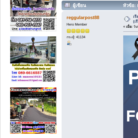
ผู้เขียน
หัวข้อ:
เร
reggularpost88
(เร
Hero Member
«
เมื่อ:
วัน
กระทู้: 41134