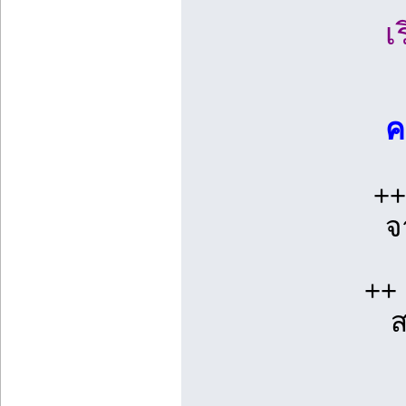
เ
ค
++
จ
++ 
ส