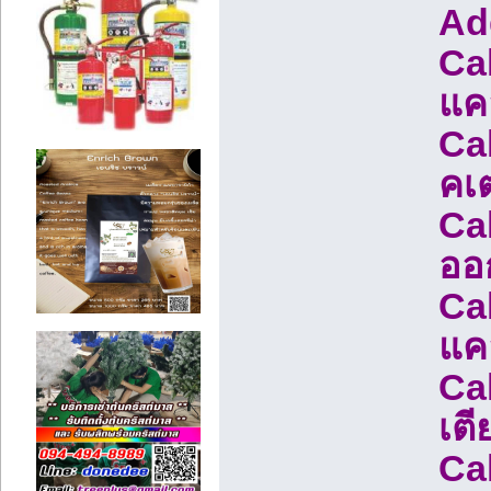
Add
Ca
แค
Ca
คเ
Ca
ออก
Ca
แค
Ca
เตี
Ca