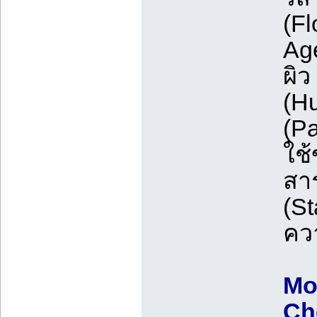
(Fl
Age
ผิว
(Hu
(Pa
ใช้
สาร
(St
คว
Mo
Ch