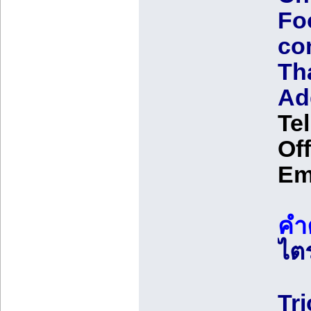
Fo
co
Th
Ad
Te
Off
Em
คำ
ไต
Tri