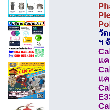
Ph
Pl
Po
วัต
ฯ จ
Ca
แค
Ca
แค
Cal
E3
Ca