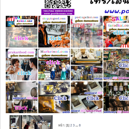
หน้า: [
1
]
2
3
...
8