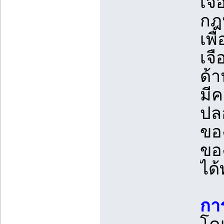
เจื
กฎ
เพื
เจื
ด้
มี
ปลอ
ของ
ของ
ได้
การ