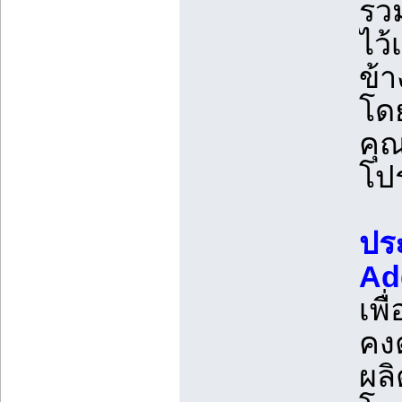
รวม
ไว้
ข้า
โดย
คุ
โปร
ปร
Ad
เพ
คง
ผลิ