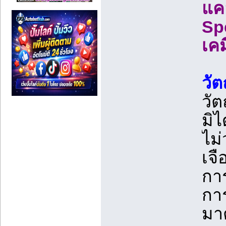
แคล
Sp
เค
วั
วัต
มิ
ไม่
เจ
กา
การ
มา