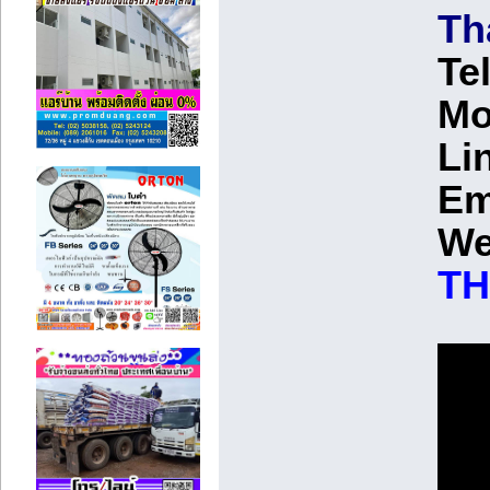
Th
Te
Mo
Li
Em
W
TH