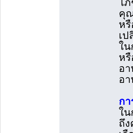
โภ
คุ
หร
เป
ใน
หรื
อา
อา
กา
ในก
ถึ