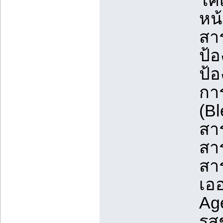
โคเ
หน้
สา
ป้อ
ป้อ
การ
(Bl
สา
สาร
สาร
เออ
Age
รสช