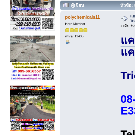
ผู้เขียน
หัวข้อ:
แค
polychemicals11
Tr
Hero Member
«
เมื่อ:
วัน
กระทู้: 11435
แค
แค
Tr
08
E3
Te