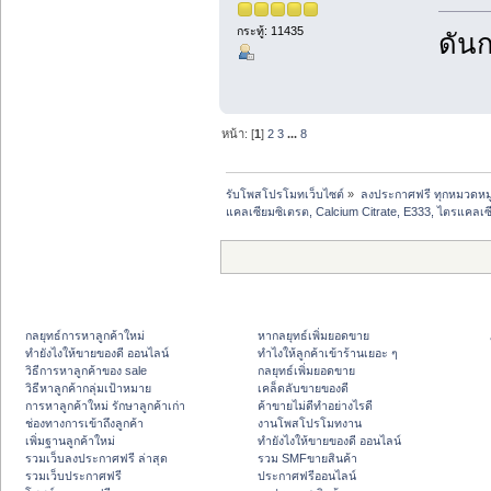
กระทู้: 11435
ดันก
หน้า: [
1
]
2
3
...
8
รับโพสโปรโมทเว็บไซต์
»
ลงประกาศฟรี ทุกหมวดหมู
แคลเซียมซิเตรต, Calcium Citrate, E333, ไตรแคลเซี
กลยุทธ์การหาลูกค้าใหม่
หากลยุทธ์เพิ่มยอดขาย
ทํายังไงให้ขายของดี ออนไลน์
ทําไงให้ลูกค้าเข้าร้านเยอะ ๆ
วิธีการหาลูกค้าของ sale
กลยุทธ์เพิ่มยอดขาย
วิธีหาลูกค้ากลุ่มเป้าหมาย
เคล็ดลับขายของดี
การหาลูกค้าใหม่ รักษาลูกค้าเก่า
ค้าขายไม่ดีทำอย่างไรดี
ช่องทางการเข้าถึงลูกค้า
งานโพสโปรโมทงาน
เพิ่มฐานลูกค้าใหม่
ทํายังไงให้ขายของดี ออนไลน์
รวมเว็บลงประกาศฟรี ล่าสุด
รวม SMFขายสินค้า
รวมเว็บประกาศฟรี
ประกาศฟรีออนไลน์