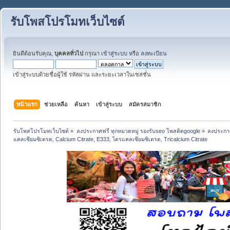
รับโพสโปรโมทเว็บไซต์
ยินดีต้อนรับคุณ,
บุคคลทั่วไป
กรุณา
เข้าสู่ระบบ
หรือ
ลงทะเบียน
เข้าสู่ระบบด้วยชื่อผู้ใช้ รหัสผ่าน และระยะเวลาในเซสชั่น
หน้าแรก
ช่วยเหลือ
ค้นหา
เข้าสู่ระบบ
สมัครสมาชิก
รับโพสโปรโมทเว็บไซต์
»
ลงประกาศฟรี ทุกหมวดหมู่ รองรับseo โพสติดgoogle
»
ลงประกาศ
แคลเซียมซิเตรต, Calcium Citrate, E333, ไตรแคลเซียมซิเตรต, Tricalcium Citrate