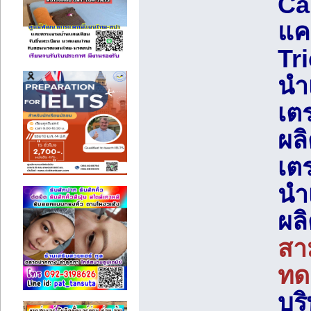
Ca
แค
Tr
นำ
เต
ผล
เต
นำ
ผล
สา
ทดล
บร