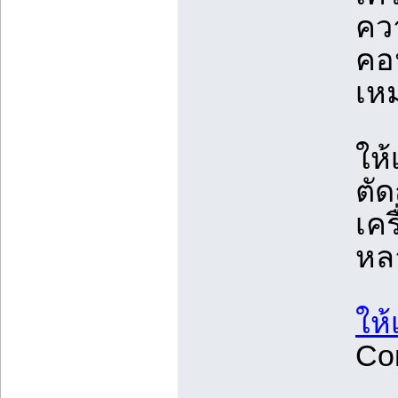
คว
คอน
เหม
ให้
ตัด
เคร
หล
ให้
Con