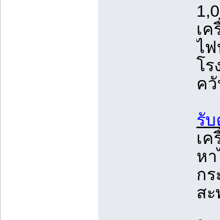
1,
เคร
ไฟ
โรง
ควั
รับ
เคร
หาไ
กร
สะ