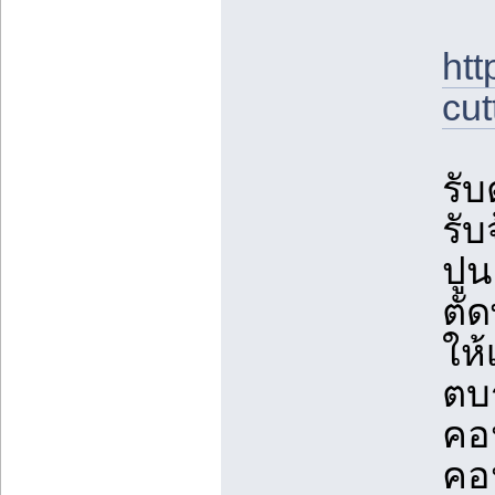
htt
cut
รับ
รับ
ปูน
ตัด
ให้
ตบร
คอ
คอน