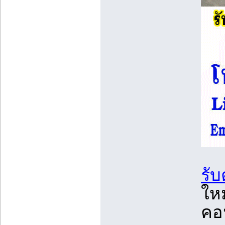
รั
ใหม
คอน