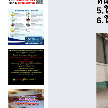
หน
5.ใ
6.ใ