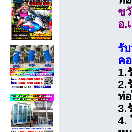
ขว
อ.
รับ
คอ
1.
2.
ท่
3.ร
4. 