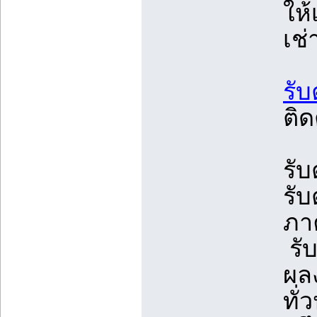
ให้
เช่
รั
ติ
รั
รั
ภา
รั
ผล
ทั่