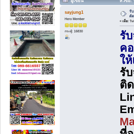
ผู้เขียน
หัวข้อ:
(อ่าน 40431 ครั้ง)
รั
sayjung1
ตั
Hero Member
«
เมื่อ:
วัน
กระทู้: 16830
รับ
คอ
ให้
รับ
ติ
Li
Em
Ma
ที่