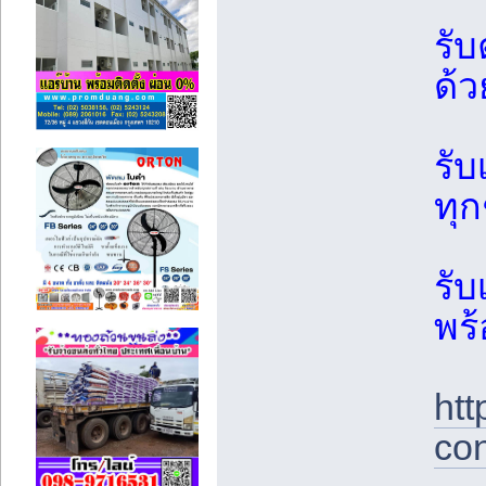
รับ
ด้ว
รั
ทุก
รั
พร
htt
co