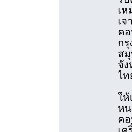
เหม
เจ
คอน
กร
สม
จัง
ไท
ให้
หนา
คอน
เคร