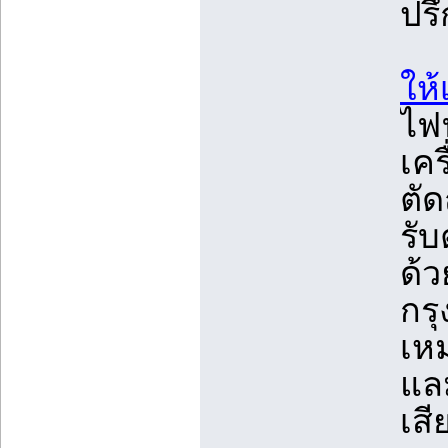
ปรึ
ให้
ไฟฟ
เคร
ตั
รั
ด้ว
กรุ
เห
แลม
เส