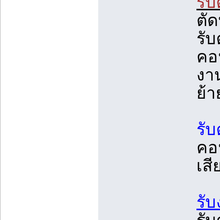
รั
ตัด
รับ
คอ
งา
ย้
รับ
คอ
เส
รั