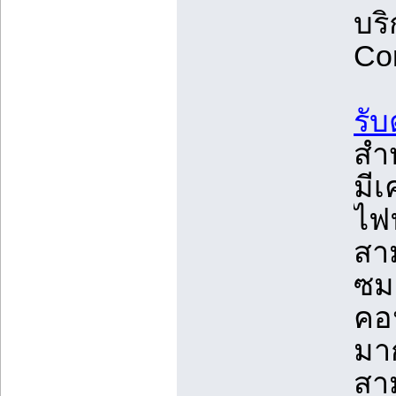
บร
Con
รั
สำห
มีเ
ไฟฟ
สา
ซม.
คอ
มา
สา