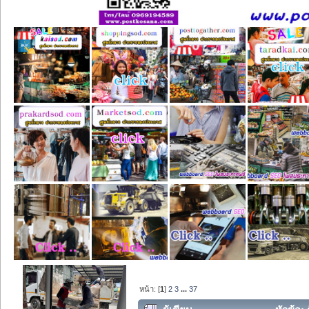
หน้า: [
1
]
2
3
...
37