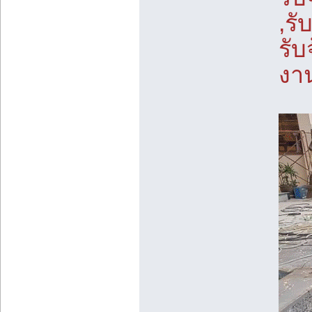
,รั
รับ
งา