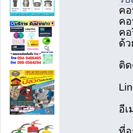
คอ
คอน
คอร
ด้ว
ติด
Lin
อีเ
ที่อ