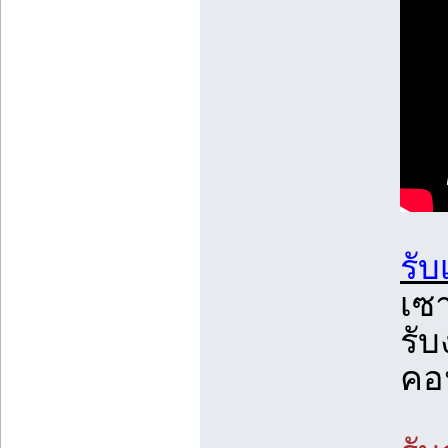
รั
เซา
รับ
คอ