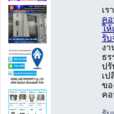
เรา
คอน
ให้
รับ
งา
ธรร
ปรั
เปล
ขอ
คอ
รั