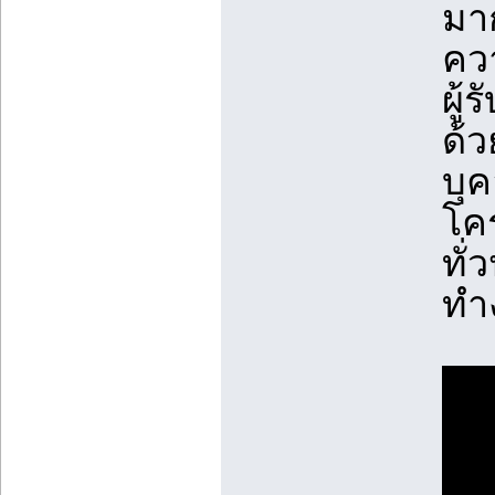
มาก
คว
ผู้
ด้ว
บุค
โคร
ทั
ทำ