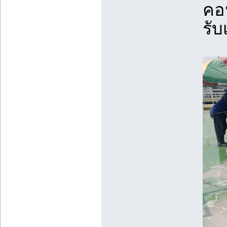
คอ
รั