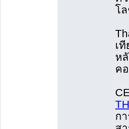
โลช
Th
เท
หล
คอ
CE
TH
กา
สา