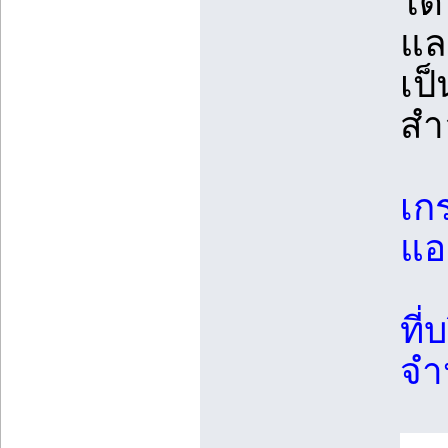
ได
แล
เป
สำ
เก
แอ
ที
จำ