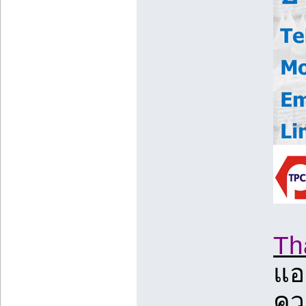
Th
แอ
ควา