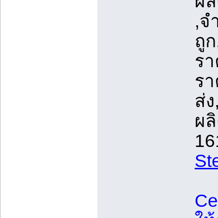
ผล
,จ
ถู
ราค
รา
ส่
ผล
16
St
Ce