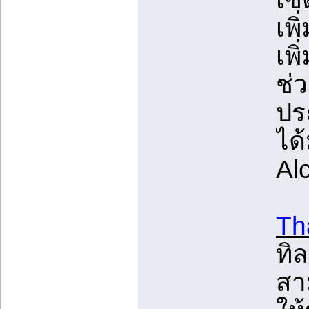
เพ
เพ
ช่ว
ประ
ได
Al
Th
ทิ
สา