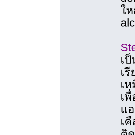
ให
alc
Ste
เป
เรี
เหม
เพ
แอ
เคื
ติ