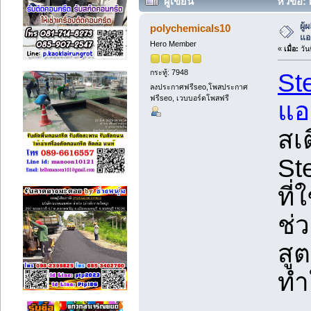
ผู้เขียน
หัวข้อ:
(อ่าน 21063 ครั้ง)
ผู
polychemicals10
แอ
Hero Member
«
เมื่อ:
วัน
กระทู้: 7948
St
ลงประกาศฟรีseo,โพสประกาศ
ฟรีseo, เวบบอร์ดโพสฟรี
แอ
สเ
St
ที่
ช่
สู
ทำ