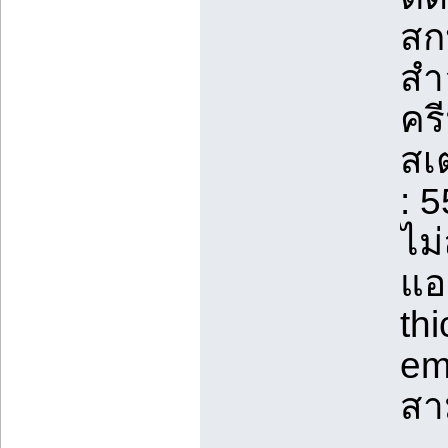
สก
สำ
คร
สเ
: 
ไม
แอ
thi
em
สา