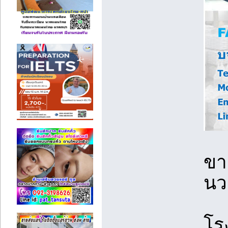
ขา
นวล
โร