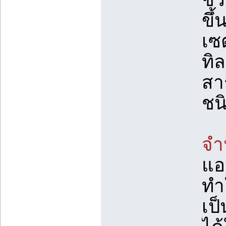
ขึ้
เซ
ทิ
สา
ชนิ
จำ
แอ
ทำ
เป