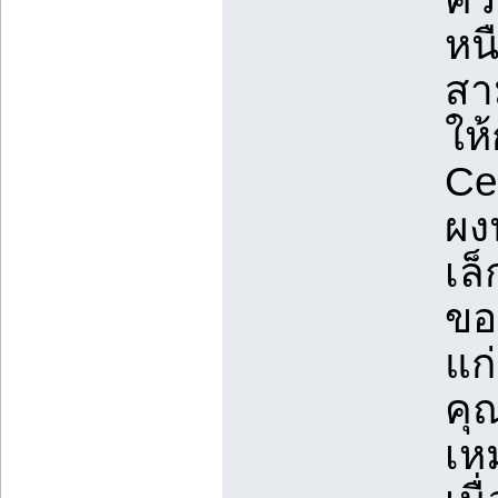
หนื
สา
ให้
Cet
ผง
เล็
ขอ
แก่
คุณ
เห