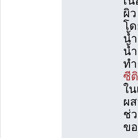
เนื
ผิว
โด
น้
น้
ทำ
ซี
ในเ
ผส
ช่ว
ขอ