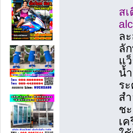
สเ
al
ละล
ลั
แว
น้
ระ
สำ
ชะ
เค