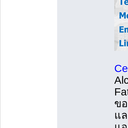
Cet
Al
Fa
ขอ
แล
แอ