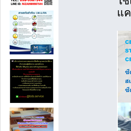
ใช
แค