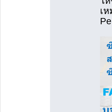
ให
เห
Pe