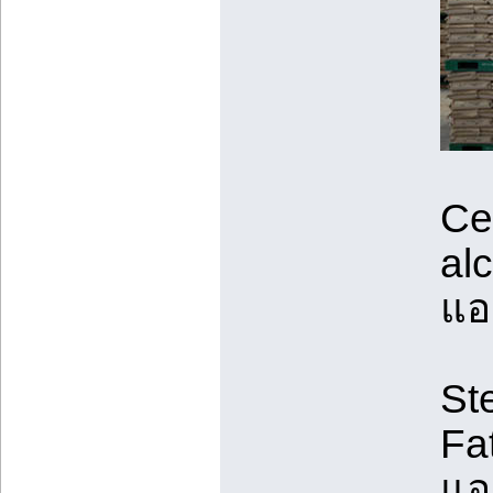
Ce
al
แอ
St
Fa
แอ