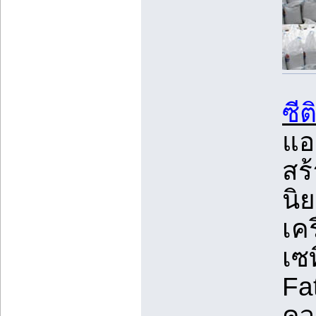
ซี
แอ
สร
นิ
เค
เซ
Fat
คว