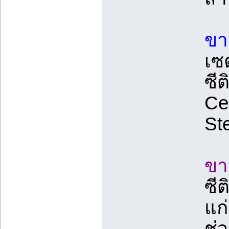
ขา
เซ
ซี
Cet
St
ขา
ซี
แก
ช่