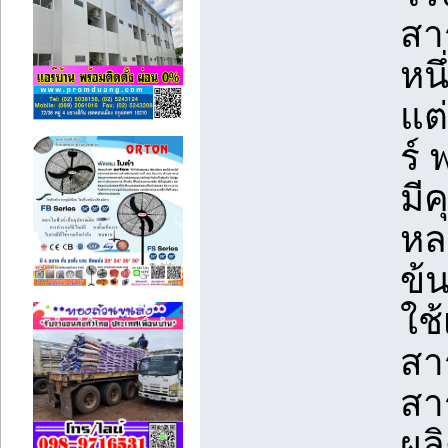
สา
หน
แต
ร์
มี
หล
ข้น
ใช้
สาร
สา
ผล