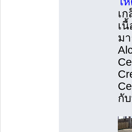
ให
เก
เน
มาก
Al
Ce
Cr
Ce
กับ