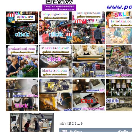
หน้า: [
1
]
2
3
...
9