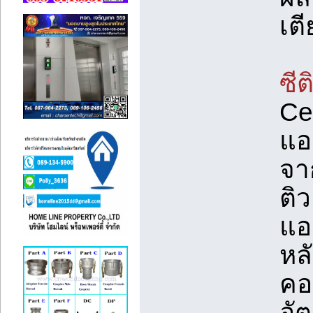
เตี
ซี
Cet
แอ
จา
ติ
แอ
หล
คอน
อั