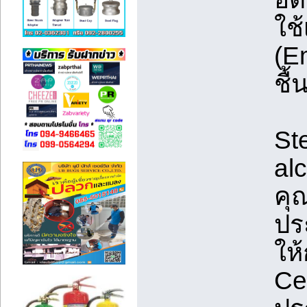
ใช
(Em
ชื้
St
alc
คุ
ปร
ให้
Cet