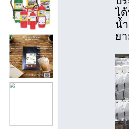
ปร
ได
น้
ยา