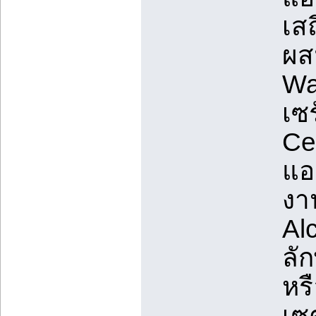
เส
ผส
Wa
เซ
Cet
แอ
งา
Al
ลั
หร
เซ