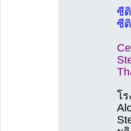
ซี
ซี
Cet
St
Th
โร
Al
St