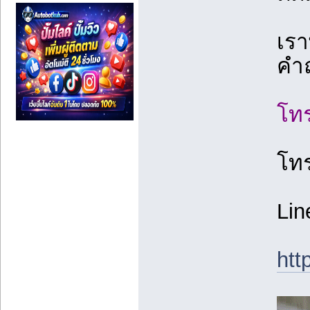
เรา
คำถ
โทร
โท
Lin
htt