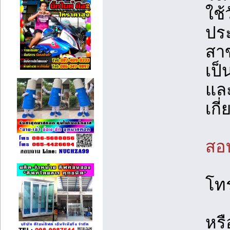
ใช้
ปร
สาข
เป็
และ
เกี
สอบ
โท
หร