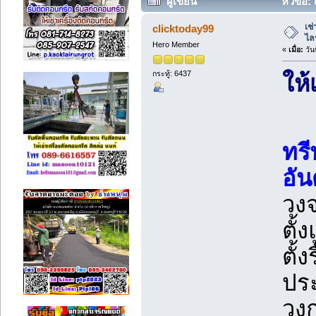
ผู้เขียน
หัวข้อ:
ครั้ง)
เช
clicktoday99
ไล
Hero Member
«
เมื่อ:
วัน
กระทู้: 6437
ให้
ทรี
อัน
วงจ
ตั้
ตั้
ปร
วง