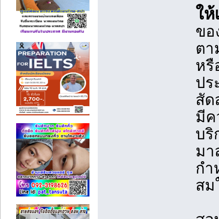
ให้
ขอ
ตาม
หรื
ปร
สัด
มีค
บริ
มาส
กำ
สมใ