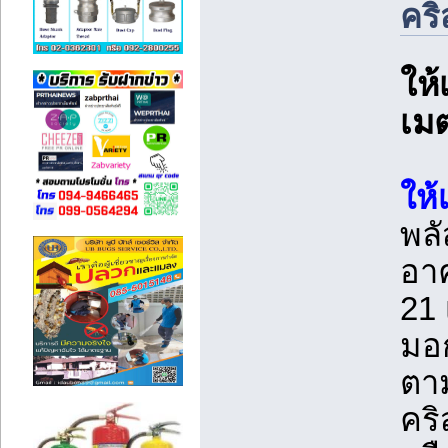
คริ
ให้
เม
ให้
พล
อาค
21
มอก
ตาม
คร