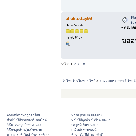
Re
clicktoday99
(t
Hero Member
«
ตอบกลับ 
กระทู้: 6437
ขออน
หน้า: [
1
]
2
3
...
8
รับโพสโปรโมทเว็บไซต์
»
รวมเว็บประกาศฟรี โพสต
กลยุทธ์การหาลูกค้าใหม่
หากลยุทธ์เพิ่มยอดขาย
ทํายังไงให้ขายของดี ออนไลน์
ทําไงให้ลูกค้าเข้าร้านเยอะ ๆ
วิธีการหาลูกค้าของ sale
กลยุทธ์เพิ่มยอดขาย
วิธีหาลูกค้ากลุ่มเป้าหมาย
เคล็ดลับขายของดี
การหาลูกค้าใหม่ รักษาลูกค้าเก่า
ค้าขายไม่ดีทำอย่างไรดี