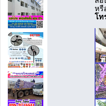
สอบ
หรื
โท