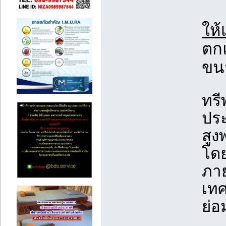
ให้
ตก
ขนา
ทรี
ประ
สูง
โดย
ภา
เท
ย่อ