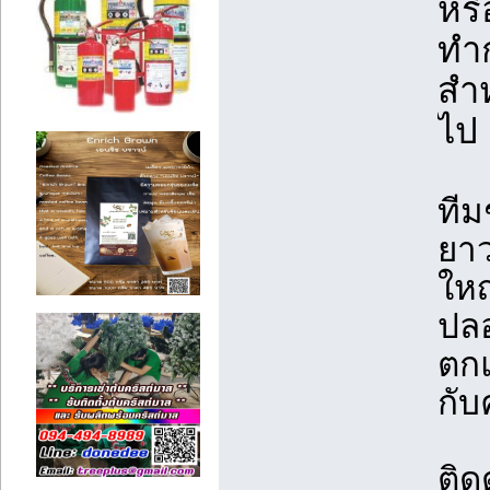
หรื
ทำ
สำห
ไป
ทีม
ยา
ใหญ
ปล
ตกแ
กั
ติด