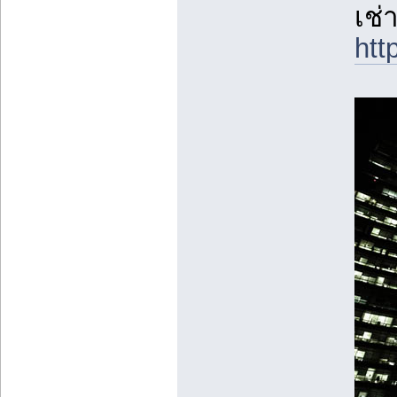
เช่
htt