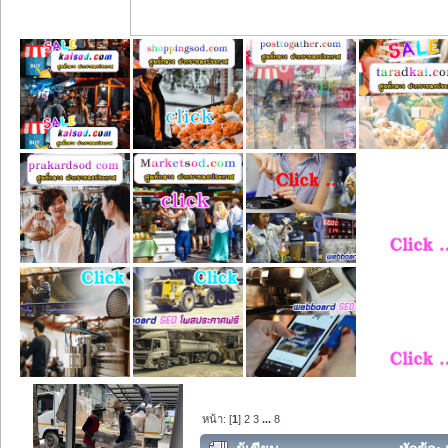
หน้า: [
1
]
2
3
...
8