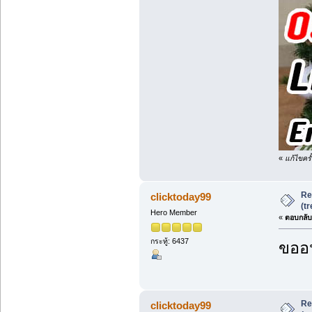
«
แก้ไขครั
Re
clicktoday99
(t
Hero Member
«
ตอบกลับ 
กระทู้: 6437
ขออน
Re
clicktoday99