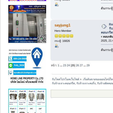
ดันกระทู
Re
sayjung1
รับ
Hero Member
คอนกรีต
«
ตอบกลับ 
2025, 21:
กระทู้: 16826
ดันกระทู
หน้า:
1
...
23
24
[
25
]
26
27
...
29
รับโพสโปรโมทเว็บไซต์
»
เริ่มต้นขายของออนไลน์ให
รับจ้างเจาะคอนกรีต, รับจ้างเจาะคอริ่ง, รับจ้างตัดคอ