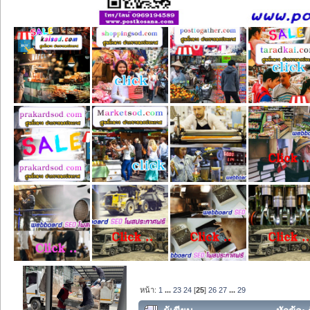
หน้า:
1
...
23
24
[
25
]
26
27
...
29