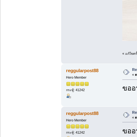
«
แก้ไขครั
Re
reggularpost88
«
ต
Hero Member
ขออน
กระทู้: 41242
Re
reggularpost88
«
ต
Hero Member
ขออน
กระทู้: 41242