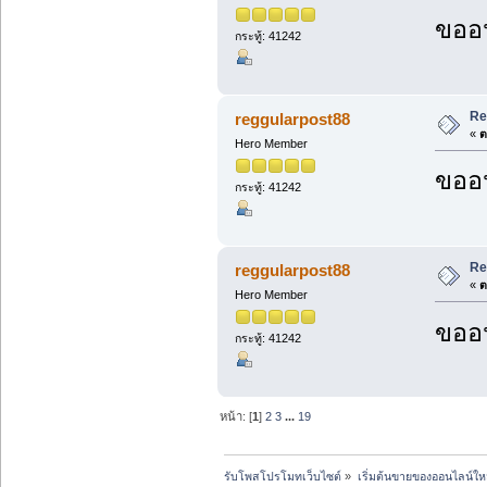
ขออน
กระทู้: 41242
Re
reggularpost88
«
ต
Hero Member
ขออน
กระทู้: 41242
Re
reggularpost88
«
ต
Hero Member
ขออน
กระทู้: 41242
หน้า: [
1
]
2
3
...
19
รับโพสโปรโมทเว็บไซต์
»
เริ่มต้นขายของออนไลน์ให