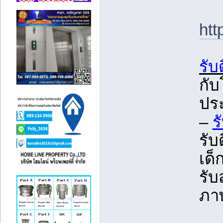
htt
รับ
กับ
ประ
–
ร
รับ
เด็
รับ
ภาษ