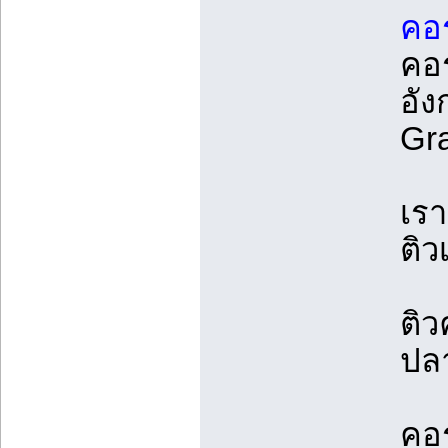
คอร
คอ
อั
Gra
เรา
ติว
ติว
ปล
คอร