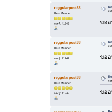
Re
reggularpost88
«
ต
Hero Member
ขออน
กระทู้: 41242
Re
reggularpost88
«
ต
Hero Member
ขออน
กระทู้: 41242
Re
reggularpost88
«
ต
Hero Member
ขออน
กระทู้: 41242
Re