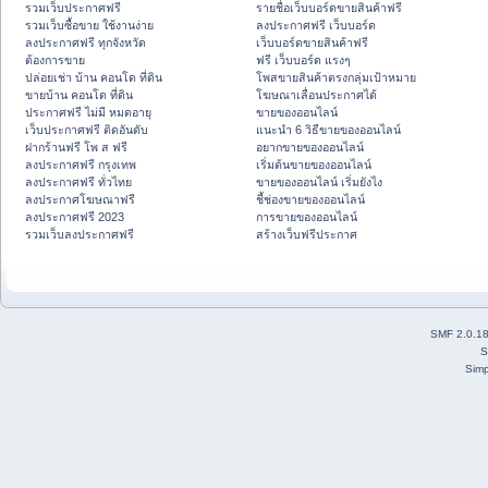
รวมเว็บประกาศฟรี
รายชื่อเว็บบอร์ดขายสินค้าฟรี
รวมเว็บซื้อขาย ใช้งานง่าย
ลงประกาศฟรี เว็บบอร์ด
ลงประกาศฟรี ทุกจังหวัด
เว็บบอร์ดขายสินค้าฟรี
ต้องการขาย
ฟรี เว็บบอร์ด แรงๆ
ปล่อยเช่า บ้าน คอนโด ที่ดิน
โพสขายสินค้าตรงกลุ่มเป้าหมาย
ขายบ้าน คอนโด ที่ดิน
โฆษณาเลื่อนประกาศได้
ประกาศฟรี ไม่มี หมดอายุ
ขายของออนไลน์
เว็บประกาศฟรี ติดอันดับ
แนะนำ 6 วิธีขายของออนไลน์
ฝากร้านฟรี โพ ส ฟรี
อยากขายของออนไลน์
ลงประกาศฟรี กรุงเทพ
เริ่มต้นขายของออนไลน์
ลงประกาศฟรี ทั่วไทย
ขายของออนไลน์ เริ่มยังไง
ลงประกาศโฆษณาฟรี
ชี้ช่องขายของออนไลน์
ลงประกาศฟรี 2023
การขายของออนไลน์
รวมเว็บลงประกาศฟรี
สร้างเว็บฟรีประกาศ
SMF 2.0.1
S
Simp