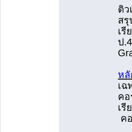
ติ
สรุ
เรี
ป.4
Gr
หลั
เฉ
คอร
เรี
คอ