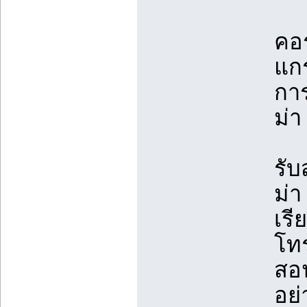
คอร
แกร
การ
ม่า
รับ
ม่
เรี
โท
สอ
อย่