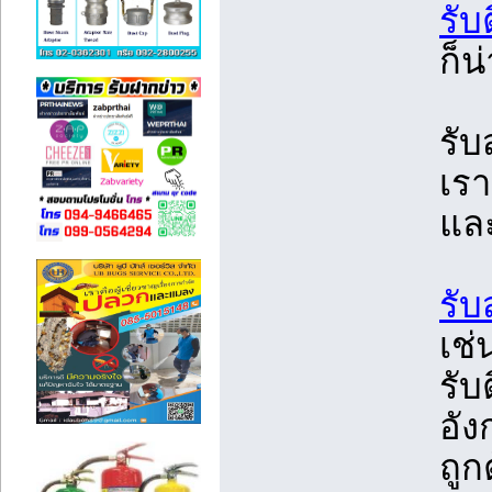
รั
ก็น
รับ
เรา
แล
รับ
เช่
รับ
อั
ถูก