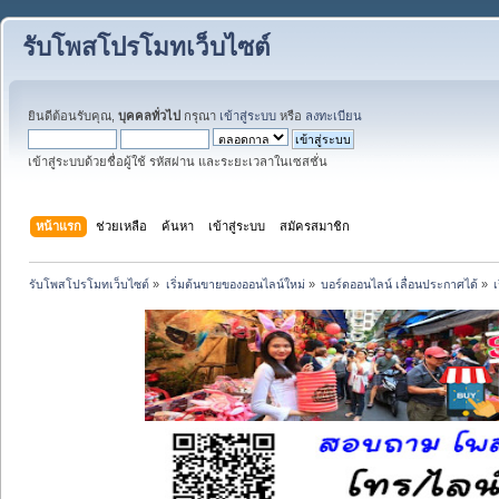
รับโพสโปรโมทเว็บไซต์
ยินดีต้อนรับคุณ,
บุคคลทั่วไป
กรุณา
เข้าสู่ระบบ
หรือ
ลงทะเบียน
เข้าสู่ระบบด้วยชื่อผู้ใช้ รหัสผ่าน และระยะเวลาในเซสชั่น
หน้าแรก
ช่วยเหลือ
ค้นหา
เข้าสู่ระบบ
สมัครสมาชิก
รับโพสโปรโมทเว็บไซต์
»
เริ่มต้นขายของออนไลน์ใหม่
»
บอร์ดออนไลน์ เลื่อนประกาศได้
»