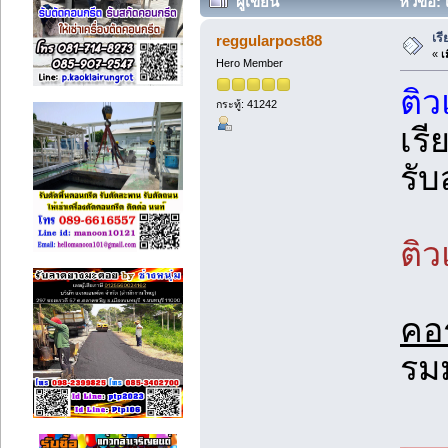
ผู้เขียน
หัวข้อ:
เร
reggularpost88
«
เม
Hero Member
ติ
กระทู้: 41242
เร
รั
ติ
คอ
รมม