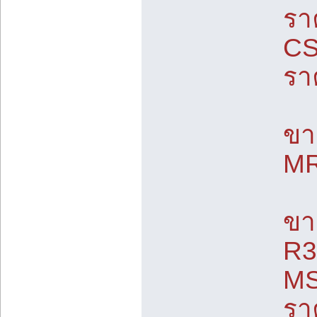
รา
CS
รา
ขา
MR
ขา
R3
MS
รา