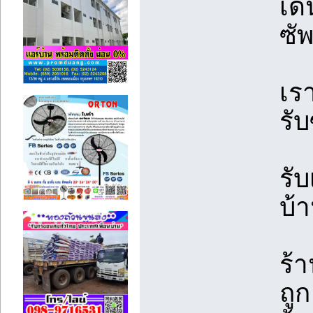
เด
ซั
เรา
รั
รับ
บ้า
ร้
ถูก