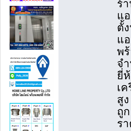
ร้
แอร
ตั
แอ
พร้
จำ
ยี่
เค
สู
ถู
รา