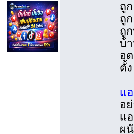
ถู
ถูก
ถูก
บ้
อุ
ตั้ง
แอ
อย่
แอ
ผน