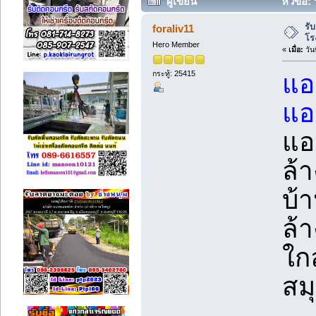
ผู้เขียน
หัวข้อ: 
45361 ครั้ง)
รั
foraliv11
โร
Hero Member
«
เมื่อ:
วัน
กระทู้: 25415
แอ
แอ
แอ
ล้
บ้า
ล้
ใก
สม