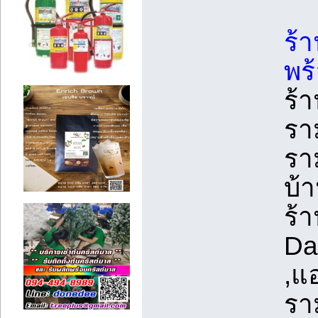
ร้
พร้
ร้
รา
รา
บ้
ร้
Da
,แ
รา