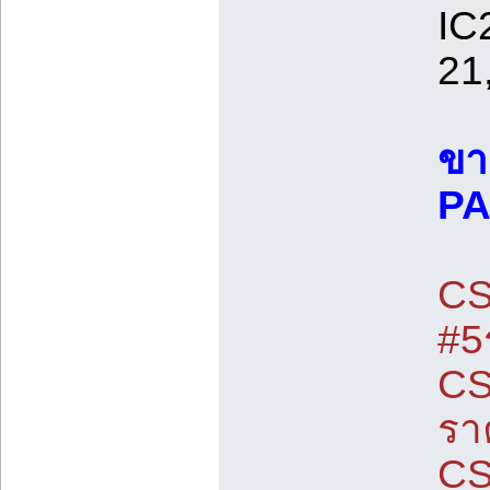
IC
21
ขา
PA
CS
#5
CS
รา
CS