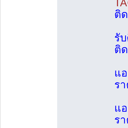
TA
ติด
รับ
ติ
แอร
รา
แอ
รา