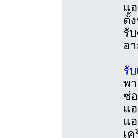
แอร
ตั้
รับ
อา
รั
พา
ซ่
แอร
แอร
เคร