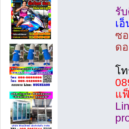
รับ
เอ็
ซอ
ดอ
โท
08
แฟ
Li
pr