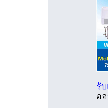
รั
ออ