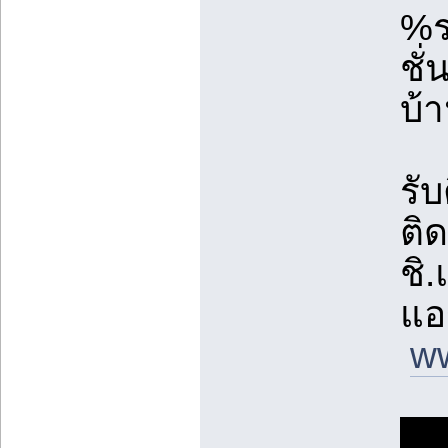
%ร
ชั่
บ้
รับ
ติด
ชิ
แอ
w