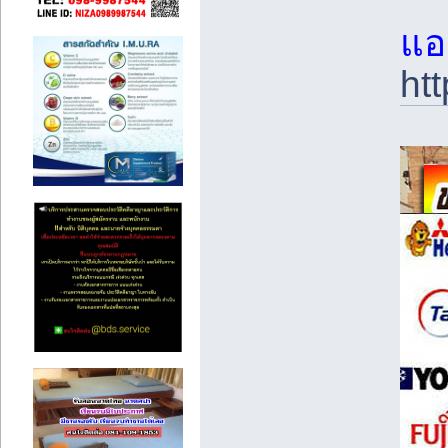
แอด
ht