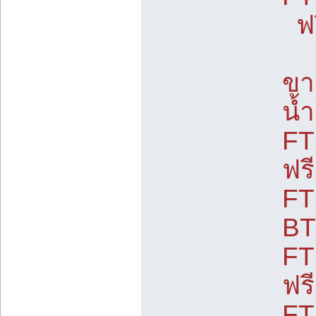
ฟร
ขา
น้
FT
ฟร
FT
BT
FT
ฟร
FT