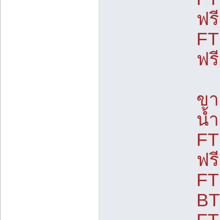
ฟร
FT
ฟร
ขา
น้
FT
ฟร
FT
BT