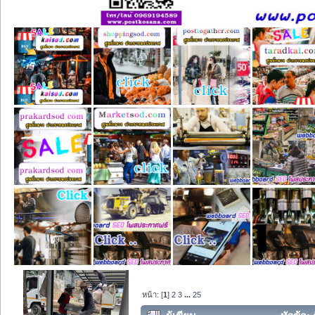
หน้า: [
1
]
2
3
...
25