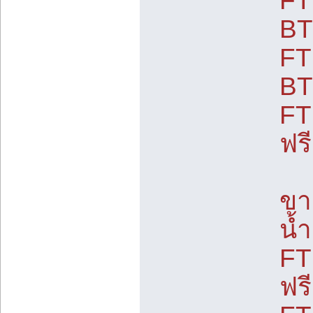
FT
BT
FT
BT
FT
ฟร
ขา
น้
FT
ฟร