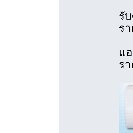
รับ
รา
แอ
รา