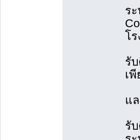
ระ
Co
โร
รั
เพี
แล
รั
ระ