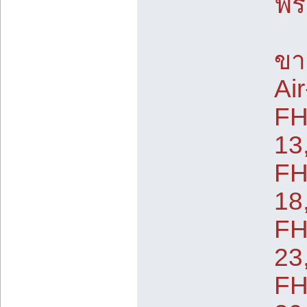
ฟร
ขา
Ai
FH
13
FH
18
FH
23
FH