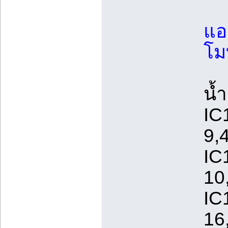
แอ
โม
น้
IC
9,
IC
10
IC
16