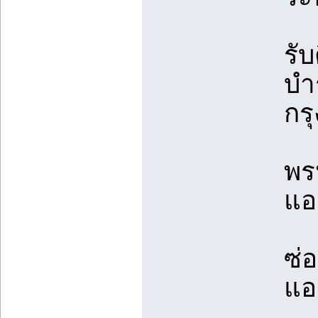
รั
บำ
กร
พร
แอร
ซ่
แอร