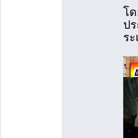
โด
ปร
ระ