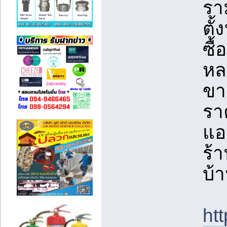
รา
ตั้
ซื้
หล
ขาย
รา
แอ
ร้
บ้
ht