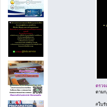
ตรวจ
ตามกฏ
#ใบร