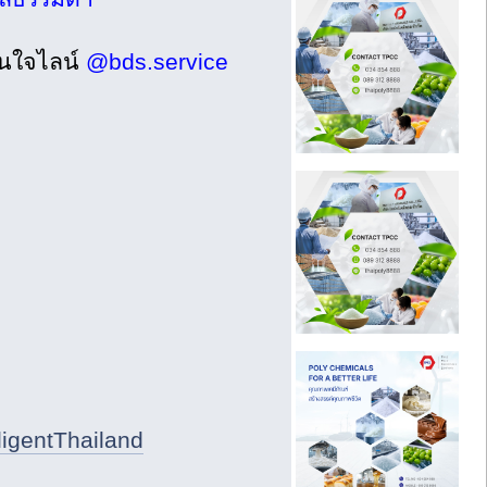
นใจไลน์
@bds.service
ligentThailand
ม