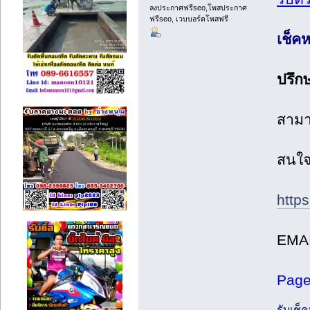
ลงประกาศฟรีseo,โพสประกาศ
ฟรีseo, เวบบอร์ดโพสฟรี
เช็ค
ปรึก
สามา
สนใ
https
EMA
Page
รับเช็