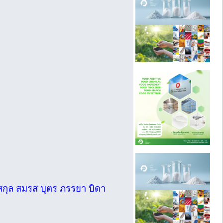
สกุล สมรส บุตร ภรรยา บิดา