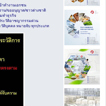
บเข้าทำงานเอกชน
รงาน/ขออนุญาต/ชาวต่างชาติ
มทำธุรกิจ
คประวัติอาชญากรรมด่วน
ัติบุคคล หมายจับ ทุกประเภท