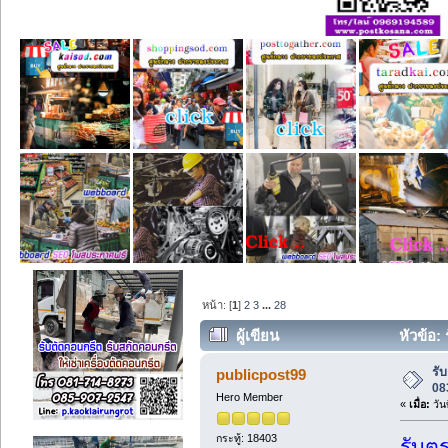
หน้า: [
1
]
2
3
...
28
ผู้เขียน
หัวข้อ:
รั
publicpost99
08
Hero Member
«
เมื่อ:
วัน
กระทู้: 18403
รับต