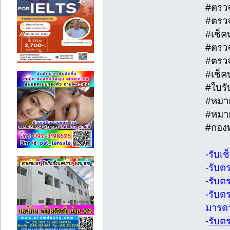
#ตรว
#ตรว
#เช็ค
#ตรว
#ตรว
#เช็ค
#ใบร
#หมา
#หมา
#กองท
-รับเ
-รับต
-รับต
-รับต
มารดา
-
รับต