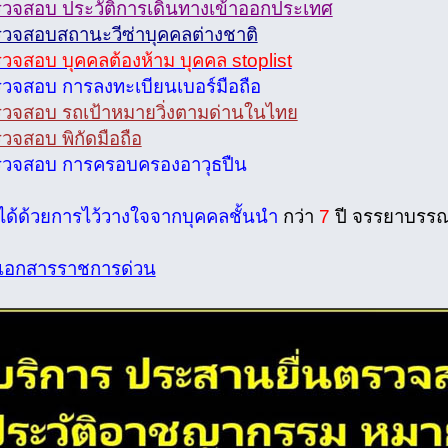
รวจสอบ ประวัติการเดินทางเข้าออกประเทศ
รวจสอบสถานะวีซ่าบุคคลต่างชาติ
รวจสอบ บุคคลต้องห้าม บุคคล stoplist
รวจสอบ การลงทะเบียนเบอร์มือถือ
รวจสอบ รถเป้าหมายวิ่งตามด่านในไทย
วจสอบ พิกัดมือถือ
รวจสอบ การครอบครองอาวุธปืน
จได้ด้วยการไว้วางใจจากบุคคลชั้นนำ
กว่า
7
ปี จรรยาบรร
ดเอกสารราชการด่วน