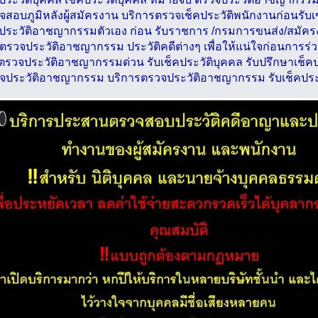
จสอบภูมิหลังผู้สมัครงาน บริการตรวจเช็คประวัติพนักงานก่อนรั
คประวัติอาชญากรรมตัวเอง ก่อน รับราชการ /กรมการขนส่ง/สมัค
ตรวจประวัติอาชญากรรม ประวัติคดีต่างๆ เพื่อให้แน่ใจก่อนการร่ว
งตรวจประวัติอาชญากรรมด่วน รับเช็คประวัติบุคคล รับปรึกษาเช็
จประวัติอาชญากรรม บริการตรวจประวัติอาชญากรรม รับเช็คประว