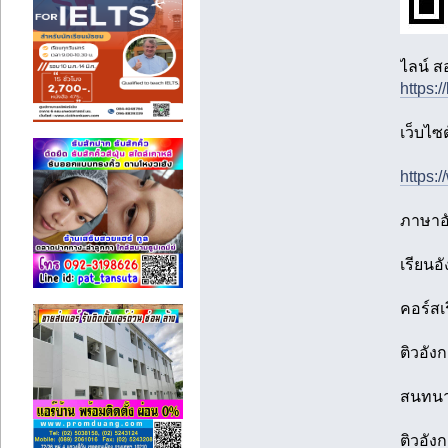
ไลน์ ส
https:/
เว็บไซต
https:
ภาษาอั
เรียนอ
คอร์สเ
ติวอัง
สนทนาภ
ติวอัง