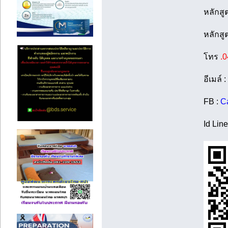
หลักสู
หลักสู
โทร
.
อีเมล์ :
FB :
Ca
Id Line