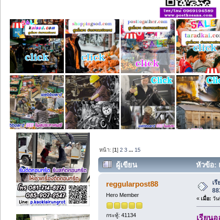
หน้า: [
1
]
2
3
...
15
ผู้เขียน
หัวข้อ:
เร
reggularpost88
88
Hero Member
«
เมื่อ:
วัน
กระทู้: 41134
เรียนอ