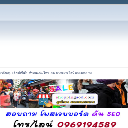
ษาอังกฤษ เด็ก4ปีขึ้นไป ที่ขอนแก่น โทร 096-8839339 ไลน์ 0844048784