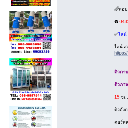
🌈สอบถ
☎️
043
✅
ไลน์
ไลน์ ส
https:/
ติวภาษ
ติวภา
15
ชม
ติวอั
คอร์ส