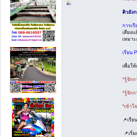
ติวอัง
การเร
เสียงแ
เหมาะส
เรียน 
เพื่อให
*รู้จั
*รู้จัก
*เข้าใ
📌เรีย
📌เริ่ม