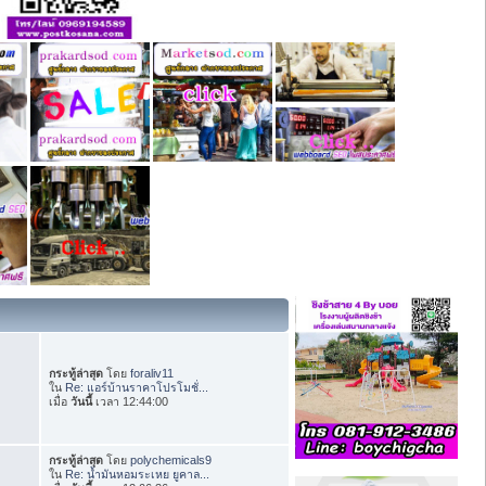
กระทู้ล่าสุด
โดย
foraliv11
ใน
Re: แอร์บ้านราคาโปรโมชั่...
เมื่อ
วันนี้
เวลา 12:44:00
กระทู้ล่าสุด
โดย
polychemicals9
ใน
Re: น้ำมันหอมระเหย ยูคาล...