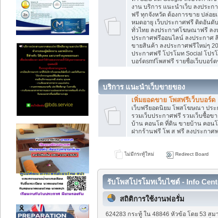
งาน บริการ แนะนำเว็บ ลงประกาศ
ฟรี ทุกจังหวัด ต้องการขาย ปล่อยเ
หมดอายุ เว็บประกาศฟรี ติดอันดั
ทั่วไทย ลงประกาศโฆษณาฟรี ลง
ประกาศฟรีออนไลน์ ลงประกาศ สิน
ขายสินค้า ลงประกาศฟรีใหม่ๆ 202
ประกาศฟรี โปรโมท Social โปรโมท
บอร์ดsmfโพสฟรี รายชื่อเว็บบอร์ด
บริการ แนะนำเว็บขายของ
เพิ่มยอดขาย โพสฟรีเว็บบอร์ด
เว็บฟรียอดนิยม โพสโฆษณา ปร
รวมเว็บประกาศฟรี รวมเว็บซื้อขา
บ้าน คอนโด ที่ดิน ขายบ้าน คอนโด
ฝากร้านฟรี โพ ส ฟรี ลงประกาศ
ไม่มีกระทู้ใหม่
Redirect Board
รับโพสโปรโมทเว็บไซต์ - Info Cent
สถิติการใช้งานฟอรั่ม
624283 กระทู้ ใน 48846 หัวข้อ โดย 53 สมา