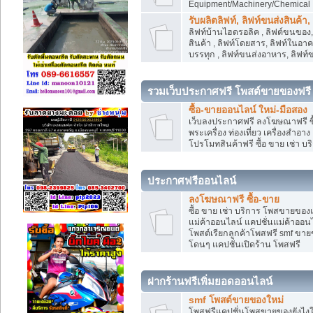
Equipment/Machinery/Chemical
รับผลิตลิฟท์, ลิฟท์ขนส่งสินค้า
ลิฟท์บ้านไฮดรอลิค , ลิฟต์ขนของ, 
สินค้า , ลิฟท์โดยสาร, ลิฟท์ในอา
บรรทุก , ลิฟท์ขนส่งอาหาร, ลิฟท์
รวมเว็บประกาศฟรี โพสต์ขายของฟรี
ซื้อ-ขายออนไลน์ ใหม่-มือสอง
เว็บลงประกาศฟรี ลงโฆษณาฟรี ซื้
พระเครื่อง ท่องเที่ยว เครื่องสำอ
โปรโมทสินค้าฟรี ซื้อ ขาย เช่า บร
ประกาศฟรีออนไลน์
ลงโฆษณาฟรี ซื้อ-ขาย
ซื้อ ขาย เช่า บริการ โพสขายของ
แม่ค้าออนไลน์ แคปชั่นแม่ค้าออนไ
โพสต์เรียกลูกค้าโพสฟรี smf ขา
โดนๆ แคปชั่นเปิดร้าน โพสฟรี
ฝากร้านฟรีเพิ่มยอดออนไลน์
smf โพสต์ขายของใหม่
โพสฟรีแคปชั่นโพสขายของยังไงให้