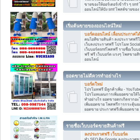
ขายของให้ออร์เดอร์เข้ารัว ๆ smf
ออนไลน์ให้ปัง smf โพสต์ขายขอ
เริ่มต้นขายของออนไลน์ใหม่
บอร์ดออนไลน์ เลื่อนประกาศได
คนไอทีขายสินค้า ลงประกาศฟรีให
เว็บลงประกาศฟรี โปรโมท Social
เว็บบอร์ดsmfโพสฟรี รายชื่อเว็บบ
ฟรี ฟรี เว็บบอร์ด แรงๆ โพสขาย
ออนไลน์
ยอดขายไม่ดีควรทำอย่างไร
บอร์ดใหม่
โปรโมทฟรี มีลูกค้าเพิ่ม - You
โปรโมทแผนการเพิ่มยอดขายให้ได
ทำอย่างไร ยอดขายตกเกิดจากอะไ
เพิ่มยอดขาย โพสฟรีการกระตุ้น
ยอดขาย ประกาศฟรีเพิ่มยอดขาย
รายชื่อเว็บบอร์ดขายสินค้าฟรี
ลงประกาศฟรี เว็บบอร์ด
ทำ SEO ติด Google ลงประกาศ