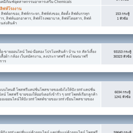
 เคมีภัณฑ์อุตสาหกรรมอาหารเสริม Chemicals
, ลิฟท์โรงงาน
ลิฟต์ยกของ, ลิฟท์กระจก, ลิฟท์ส่งของ, ติดตั้ง ลิฟต์บรรทุก
153 กระทู้
คาร, ลิฟท์นอกอาคาร, ลิฟท์โรงพยาบาล, ลิฟท์โดยสาร, ลิฟท์
1 หัวข้อ
ขนส่งสินค้า
อ-ขายออนไลน์ ใหม่-มือสอง โปรโมทสินค้า บ้าน รถ สัตว์เลี้ยง
93153 กระทู้
าง เสื้อผ้า กล้อง เว็บสมัครงาน, ลงประกาศฟรี ลงโฆษณาฟรี
30323 หัวข้อ
ิการ
แบบไหนดี โพสฟรีแคปชั่นโพสขายของยังไงให้ปัง smf แคปชั่น
6034 กระทู้
ลน์ โพสฟรี ขายของให้ออร์เดอร์เข้ารัว ๆ smf โพสต์เรียกลูกค้า
1241 หัวข้อ
ยของออนไลน์ให้ปัง smf โพสต์ขายของ smf เขียนโพสขายของ
ปัง smf แคปชั่นแม่ค้าออนไลน์ แคปชั่นแม่ค้าออนไลน์ โพสฟรี
59640 กระทู้