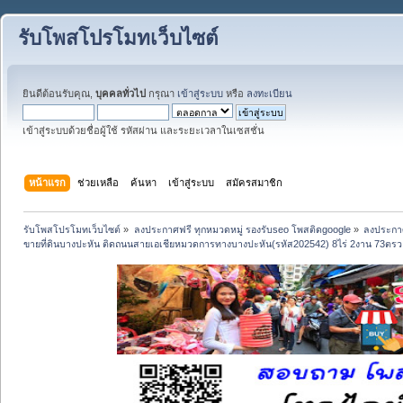
รับโพสโปรโมทเว็บไซต์
ยินดีต้อนรับคุณ,
บุคคลทั่วไป
กรุณา
เข้าสู่ระบบ
หรือ
ลงทะเบียน
เข้าสู่ระบบด้วยชื่อผู้ใช้ รหัสผ่าน และระยะเวลาในเซสชั่น
หน้าแรก
ช่วยเหลือ
ค้นหา
เข้าสู่ระบบ
สมัครสมาชิก
รับโพสโปรโมทเว็บไซต์
»
ลงประกาศฟรี ทุกหมวดหมู่ รองรับseo โพสติดgoogle
»
ลงประกาศ
ขายที่ดินบางปะหัน ติดถนนสายเอเชียหมวดการทางบางปะหัน(รหัส202542) 8ไร่ 2งาน 73ตรว