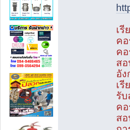
ht
เรี
คอร
คอร
สอน
อัง
เรี
รับ
คอร
สอน
กา