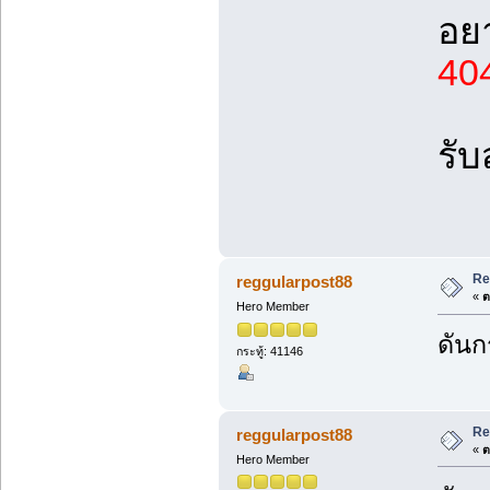
อยา
40
รับ
Re
reggularpost88
«
ต
Hero Member
ดันก
กระทู้: 41146
Re
reggularpost88
«
ต
Hero Member