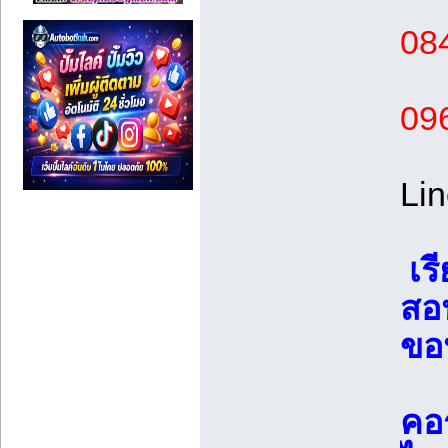
08
09
Lin
เร
สอน
ขอ
คอร