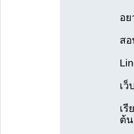
อย
สอบ
Lin
เว็
เรี
ต้น