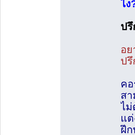
ไง
ปรึ
อยา
ปรึ
คอร
สา
ไม่
แต
ฝึก