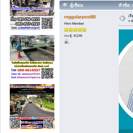
ผู้เขียน
หัวข้อ: 
เร
reggularpost88
«
เม
Hero Member
กระทู้: 41146