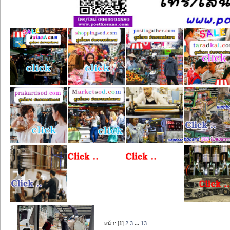
หน้า: [
1
]
2
3
...
13