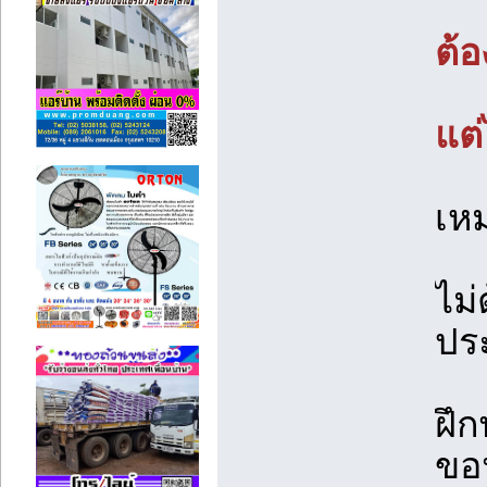
ต้อ
แต่
เห
ไม่
ปร
ฝึก
ขอ