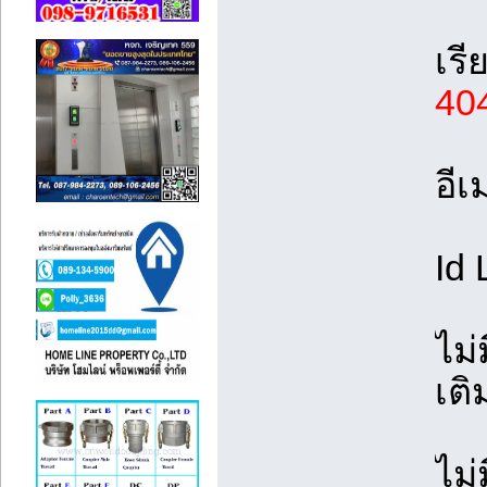
เรี
40
อีเ
Id 
ไม่
เต
ไม่