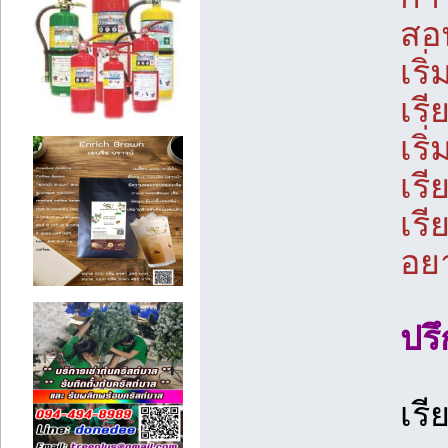
สอน
เริ
เรี
เริ
เรี
เรี
อยา
ปรึ
เร