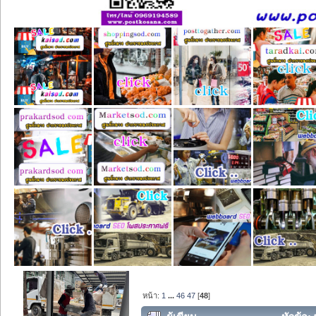
หน้า:
1
...
46
47
[
48
]