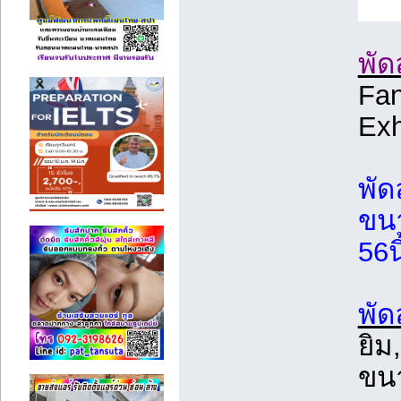
พั
Fan
Exh
พัด
ขนา
56น
พั
ยิม
ขนา