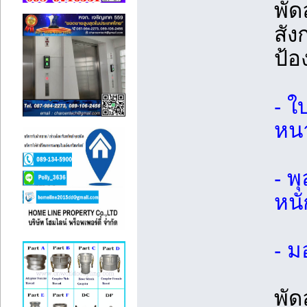
พั
สัง
ป้อ
- 
หนา
- พ
หน
- ม
พัด