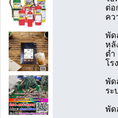
ต่อ
ควา
พัด
หลั
ต่ำ
โร
พัด
ระ
พัด