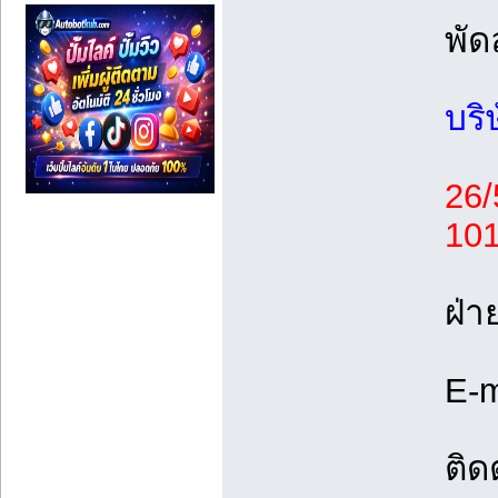
พัด
บริ
26/
10
ฝ่
E-m
ติด