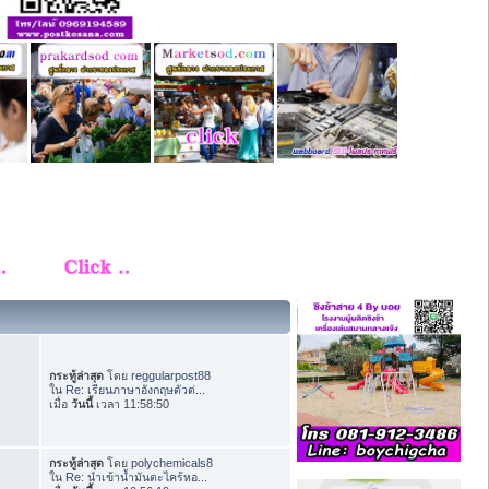
กระทู้ล่าสุด
โดย
reggularpost88
ใน
Re: เรียนภาษาอังกฤษตัวต่...
เมื่อ
วันนี้
เวลา 11:58:50
กระทู้ล่าสุด
โดย
polychemicals8
ใน
Re: นำเข้าน้ำมันตะไคร้หอ...