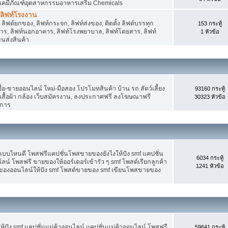
 เคมีภัณฑ์อุตสาหกรรมอาหารเสริม Chemicals
, ลิฟท์โรงงาน
ลิฟต์ยกของ, ลิฟท์กระจก, ลิฟท์ส่งของ, ติดตั้ง ลิฟต์บรรทุก
153 กระทู้
คาร, ลิฟท์นอกอาคาร, ลิฟท์โรงพยาบาล, ลิฟท์โดยสาร, ลิฟท์
1 หัวข้อ
ขนส่งสินค้า
อ-ขายออนไลน์ ใหม่-มือสอง โปรโมทสินค้า บ้าน รถ สัตว์เลี้ยง
93160 กระทู้
าง เสื้อผ้า กล้อง เว็บสมัครงาน, ลงประกาศฟรี ลงโฆษณาฟรี
30323 หัวข้อ
ิการ
แบบไหนดี โพสฟรีแคปชั่นโพสขายของยังไงให้ปัง smf แคปชั่น
6034 กระทู้
ลน์ โพสฟรี ขายของให้ออร์เดอร์เข้ารัว ๆ smf โพสต์เรียกลูกค้า
1241 หัวข้อ
ยของออนไลน์ให้ปัง smf โพสต์ขายของ smf เขียนโพสขายของ
ปัง smf แคปชั่นแม่ค้าออนไลน์ แคปชั่นแม่ค้าออนไลน์ โพสฟรี
59641 กระทู้