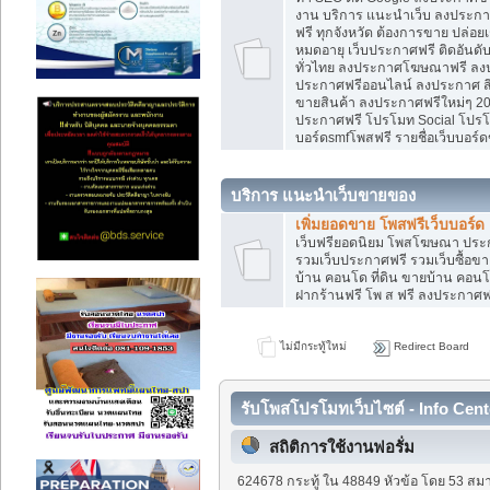
งาน บริการ แนะนำเว็บ ลงประกาศ
ฟรี ทุกจังหวัด ต้องการขาย ปล่อยเ
หมดอายุ เว็บประกาศฟรี ติดอันดั
ทั่วไทย ลงประกาศโฆษณาฟรี ลง
ประกาศฟรีออนไลน์ ลงประกาศ สิน
ขายสินค้า ลงประกาศฟรีใหม่ๆ 202
ประกาศฟรี โปรโมท Social โปรโมท
บอร์ดsmfโพสฟรี รายชื่อเว็บบอร์ด
บริการ แนะนำเว็บขายของ
เพิ่มยอดขาย โพสฟรีเว็บบอร์ด
เว็บฟรียอดนิยม โพสโฆษณา ปร
รวมเว็บประกาศฟรี รวมเว็บซื้อขา
บ้าน คอนโด ที่ดิน ขายบ้าน คอนโด
ฝากร้านฟรี โพ ส ฟรี ลงประกาศ
ไม่มีกระทู้ใหม่
Redirect Board
รับโพสโปรโมทเว็บไซต์ - Info Cent
สถิติการใช้งานฟอรั่ม
624678 กระทู้ ใน 48849 หัวข้อ โดย 53 สมา