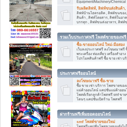
Equipment/Machinery/Chemical
รับผลิตลิฟท์, ลิฟท์ขนส่งสินค้า
ลิฟท์บ้านไฮดรอลิค , ลิฟต์ขนของ, 
สินค้า , ลิฟท์โดยสาร, ลิฟท์ในอา
บรรทุก , ลิฟท์ขนส่งอาหาร, ลิฟท์
รวมเว็บประกาศฟรี โพสต์ขายของฟรี
ซื้อ-ขายออนไลน์ ใหม่-มือสอง
เว็บลงประกาศฟรี ลงโฆษณาฟรี ซื้
พระเครื่อง ท่องเที่ยว เครื่องสำอ
โปรโมทสินค้าฟรี ซื้อ ขาย เช่า บร
ประกาศฟรีออนไลน์
ลงโฆษณาฟรี ซื้อ-ขาย
ซื้อ ขาย เช่า บริการ โพสขายของ
แม่ค้าออนไลน์ แคปชั่นแม่ค้าออนไ
โพสต์เรียกลูกค้าโพสฟรี smf ขา
โดนๆ แคปชั่นเปิดร้าน โพสฟรี
ฝากร้านฟรีเพิ่มยอดออนไลน์
smf โพสต์ขายของใหม่
โพสฟรีแคปชั่นโพสขายของยังไงให้