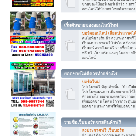
ขายของให้ออร์เดอร์เข้ารัว ๆ smf
ออนไลน์ให้ปัง smf โพสต์ขายขอ
เริ่มต้นขายของออนไลน์ใหม่
บอร์ดออนไลน์ เลื่อนประกาศได
คนไอทีขายสินค้า ลงประกาศฟรีให
เว็บลงประกาศฟรี โปรโมท Social
เว็บบอร์ดsmfโพสฟรี รายชื่อเว็บบ
ฟรี ฟรี เว็บบอร์ด แรงๆ โพสขาย
ออนไลน์
ยอดขายไม่ดีควรทำอย่างไร
บอร์ดใหม่
โปรโมทฟรี มีลูกค้าเพิ่ม - You
โปรโมทแผนการเพิ่มยอดขายให้ได
ทำอย่างไร ยอดขายตกเกิดจากอะไ
เพิ่มยอดขาย โพสฟรีการกระตุ้น
ยอดขาย ประกาศฟรีเพิ่มยอดขาย
รายชื่อเว็บบอร์ดขายสินค้าฟรี
ลงประกาศฟรี เว็บบอร์ด
ทำ SEO ติด Google ลงประกาศ