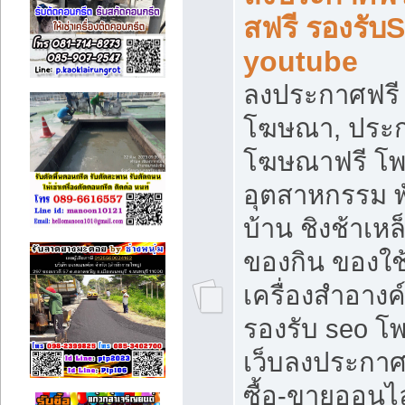
สฟรี รองรับ
youtube
ลงประกาศฟรี 
โฆษณา, ประกา
โฆษณาฟรี โพส
อุตสาหกรรม พ
บ้าน ชิงช้าเหล
ของกิน ของใช
เครื่องสำอางค์
รองรับ seo โ
เว็บลงประกา
ซื้อ-ขายออนไล