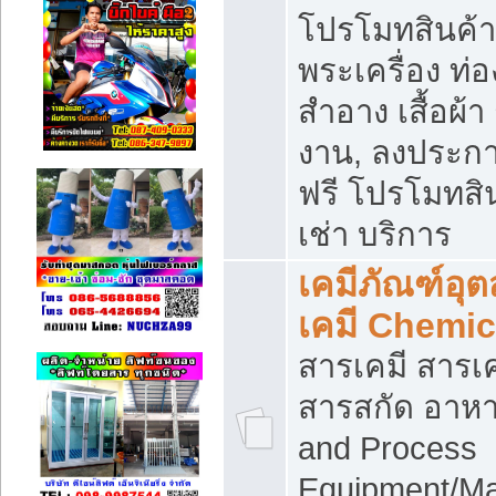
โปรโมทสินค้า บ
พระเครื่อง ท่อง
สำอาง เสื้อผ้า
งาน, ลงประก
ฟรี โปรโมทสิน
เช่า บริการ
เคมีภัณฑ์อุ
เคมี Chemic
สารเคมี สารเค
สารสกัด อาหา
and Process
Equipment/Ma