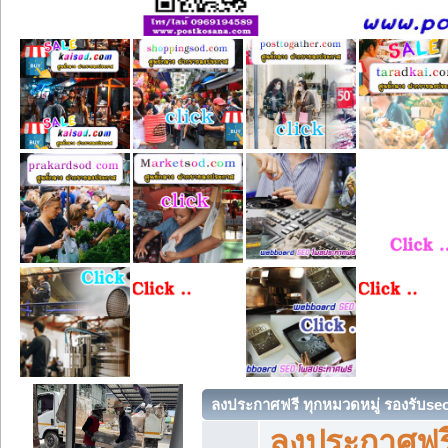
ลงประกาศฟรี ทุกหมวดหมู่ รองรับse
ลงประกาศฟรี