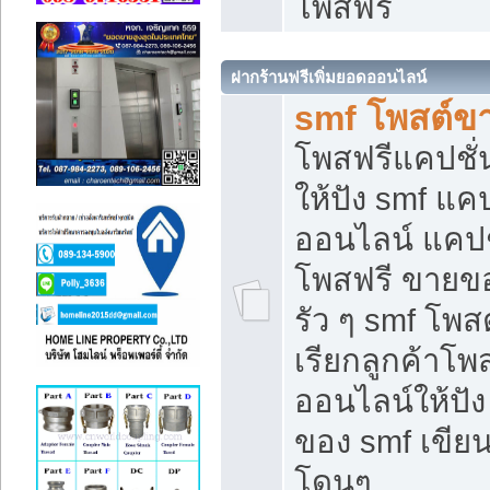
โพสฟรี
ฝากร้านฟรีเพิ่มยอดออนไลน์
smf โพสต์ข
โพสฟรีแคปชั
ให้ปัง smf แคป
ออนไลน์ แคปช
โพสฟรี ขายของ
รัว ๆ smf โพสต
เรียกลูกค้าโ
ออนไลน์ให้ปั
ของ smf เขี
โดนๆ