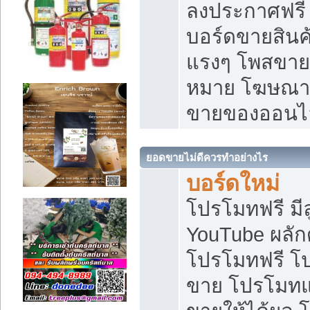
ลงประกาศฟรี เ
บอร์ดขายสินค้
แรงๆ โพสขายส
หมาย โฆษณาเ
ขายของออนไ
ยอดขายไม่ดีควรทำอย่างไร
บอร์ดใหม่
โปรโมทฟรี มีลู
YouTube ผลั
โปรโมทฟรี โ
ขาย โปรโมทแ