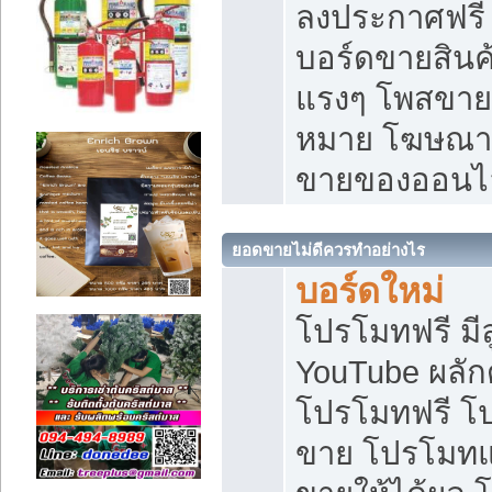
ลงประกาศฟรี เ
บอร์ดขายสินค้
แรงๆ โพสขายส
หมาย โฆษณาเ
ขายของออนไ
ยอดขายไม่ดีควรทำอย่างไร
บอร์ดใหม่
โปรโมทฟรี มีลู
YouTube ผลั
โปรโมทฟรี โ
ขาย โปรโมทแ