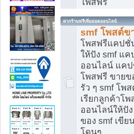
โพสฟรี
ฝากร้านฟรีเพิ่มยอดออนไลน์
smf โพสต์ข
โพสฟรีแคปชั
ให้ปัง smf แคป
ออนไลน์ แคปช
โพสฟรี ขายของ
รัว ๆ smf โพสต
เรียกลูกค้าโ
ออนไลน์ให้ปั
ของ smf เขี
โดนๆ