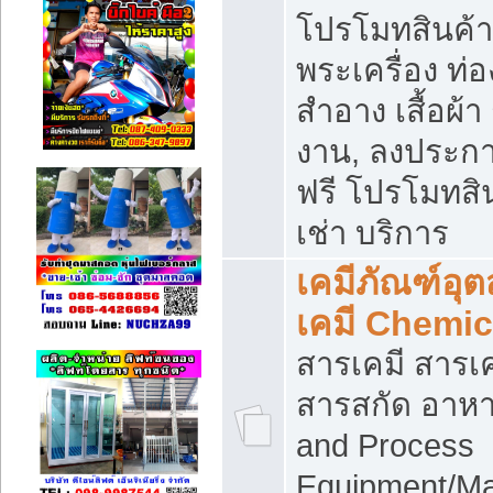
โปรโมทสินค้า บ
พระเครื่อง ท่อง
สำอาง เสื้อผ้า
งาน, ลงประก
ฟรี โปรโมทสิน
เช่า บริการ
เคมีภัณฑ์อุ
เคมี Chemic
สารเคมี สารเค
สารสกัด อาหา
and Process
Equipment/Ma