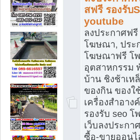
สฟรี รองรับ
youtube
ลงประกาศฟรี 
โฆษณา, ประกา
โฆษณาฟรี โพส
อุตสาหกรรม พ
บ้าน ชิงช้าเหล
ของกิน ของใช
เครื่องสำอางค์
รองรับ seo โ
เว็บลงประกา
ซื้อ-ขายออนไล