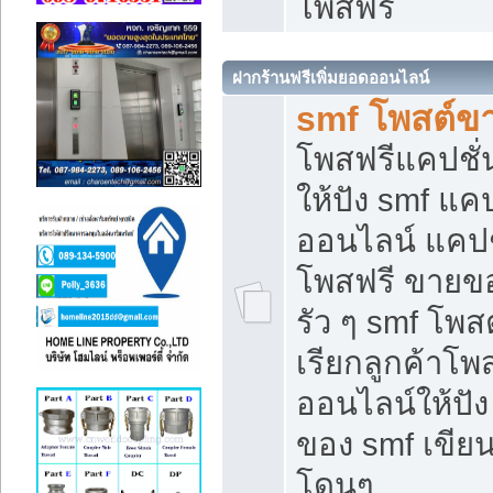
โพสฟรี
ฝากร้านฟรีเพิ่มยอดออนไลน์
smf โพสต์ข
โพสฟรีแคปชั
ให้ปัง smf แคป
ออนไลน์ แคปช
โพสฟรี ขายของ
รัว ๆ smf โพสต
เรียกลูกค้าโ
ออนไลน์ให้ปั
ของ smf เขี
โดนๆ