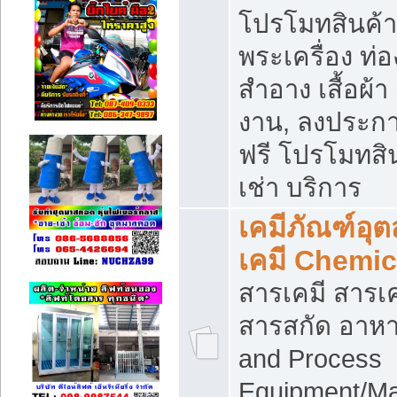
โปรโมทสินค้า บ
พระเครื่อง ท่อง
สำอาง เสื้อผ้า
งาน, ลงประก
ฟรี โปรโมทสิน
เช่า บริการ
เคมีภัณฑ์อุ
เคมี Chemic
สารเคมี สารเค
สารสกัด อาหา
and Process
Equipment/Ma