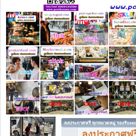
ลงประกาศฟรี ทุกหมวดหมู่ รองรับse
ลงประกาศฟรี