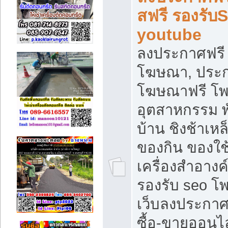
สฟรี รองรับ
youtube
ลงประกาศฟรี 
โฆษณา, ประกา
โฆษณาฟรี โพส
อุตสาหกรรม พ
บ้าน ชิงช้าเหล
ของกิน ของใช
เครื่องสำอางค์
รองรับ seo โ
เว็บลงประกา
ซื้อ-ขายออนไล