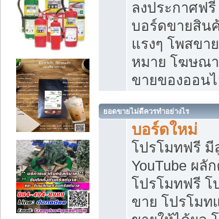
ลงประกาศฟรี เ
บอร์ดขายสินค้
แรงๆ โพสขายส
หมาย โฆษณาเ
ขายของออนไ
ยอดขายไม่ดีควรทำอย่างไร
บอร์ดใหม่
โปรโมทฟรี มีลู
YouTube ผลั
โปรโมทฟรี โ
ขาย โปรโมทแ