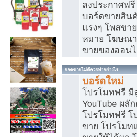
ลงประกาศฟรี เ
บอร์ดขายสินค้
แรงๆ โพสขายส
หมาย โฆษณาเ
ขายของออนไ
ยอดขายไม่ดีควรทำอย่างไร
บอร์ดใหม่
โปรโมทฟรี มีลู
YouTube ผลั
โปรโมทฟรี โ
ขาย โปรโมทแ