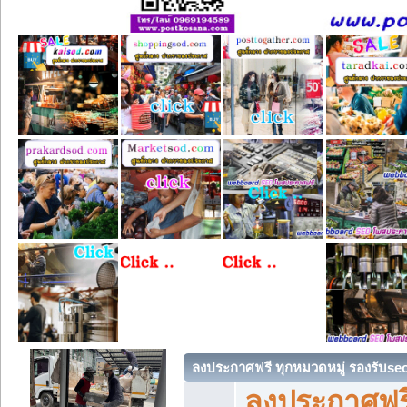
ลงประกาศฟรี ทุกหมวดหมู่ รองรับse
ลงประกาศฟรี