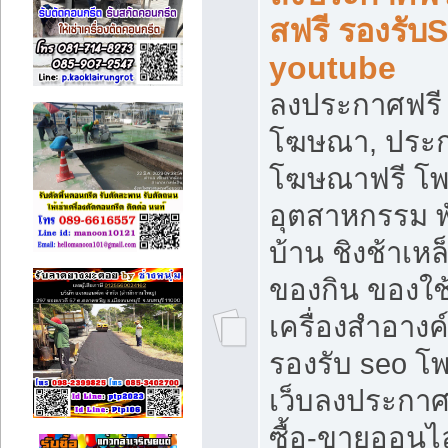
สฟรี รองรับ
youtube
ลงประกาศฟรี 
โฆษณา, ประกา
โฆษณาฟรี โพส
อุตสาหกรรม พ
บ้าน ชิงช้าเหล
ของกิน ของใช
เครื่องสำอางค์
รองรับ seo โ
เว็บลงประกา
ซื้อ-ขายออนไล