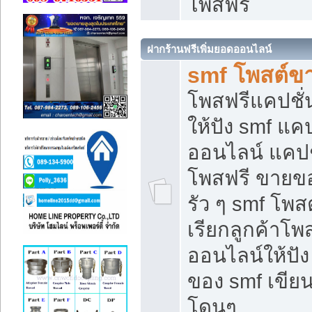
โพสฟรี
ฝากร้านฟรีเพิ่มยอดออนไลน์
smf โพสต์ข
โพสฟรีแคปชั
ให้ปัง smf แคป
ออนไลน์ แคปช
โพสฟรี ขายของ
รัว ๆ smf โพสต
เรียกลูกค้าโ
ออนไลน์ให้ปั
ของ smf เขี
โดนๆ