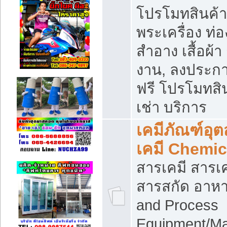
โปรโมทสินค้า บ
พระเครื่อง ท่อง
สำอาง เสื้อผ้า
งาน, ลงประก
ฟรี โปรโมทสิน
เช่า บริการ
เคมีภัณฑ์อุ
เคมี Chemic
สารเคมี สารเค
สารสกัด อาหา
and Process
Equipment/Ma