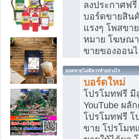
ลงประกาศฟรี เ
บอร์ดขายสินค้
แรงๆ โพสขายส
หมาย โฆษณาเ
ขายของออนไ
ยอดขายไม่ดีควรทำอย่างไร
บอร์ดใหม่
โปรโมทฟรี มีลู
YouTube ผลั
โปรโมทฟรี โ
ขาย โปรโมทแ