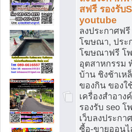
สฟรี รองรับ
youtube
ลงประกาศฟรี 
โฆษณา, ประกา
โฆษณาฟรี โพส
อุตสาหกรรม พ
บ้าน ชิงช้าเหล
ของกิน ของใช
เครื่องสำอางค์
รองรับ seo โ
เว็บลงประกา
ซื้อ-ขายออนไล