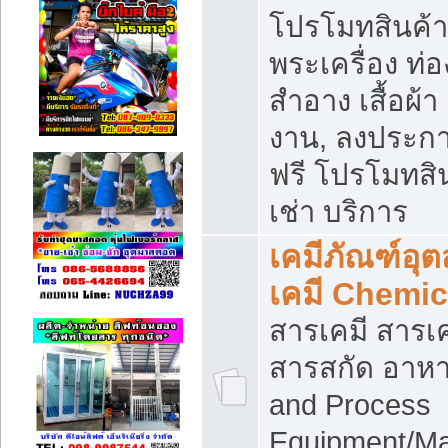
โปรโมทสินค้า บ
พระเครื่อง ท่อง
สำอาง เสื้อผ้า
งาน, ลงประก
ฟรี โปรโมทสิน
เช่า บริการ
เคมีภัณฑ์อุ
เคมี Chemic
สารเคมี สารเค
สารสกัด อาหา
and Process
Equipment/Ma