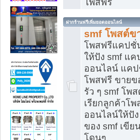
โพสฟรี
ฝากร้านฟรีเพิ่มยอดออนไลน์
smf โพสต์ข
โพสฟรีแคปชั
ให้ปัง smf แคป
ออนไลน์ แคปช
โพสฟรี ขายของ
รัว ๆ smf โพสต
เรียกลูกค้าโ
ออนไลน์ให้ปั
ของ smf เขี
โดนๆ