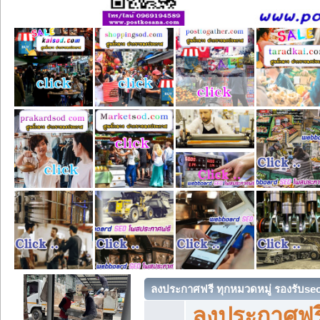
ลงประกาศฟรี ทุกหมวดหมู่ รองรับse
ลงประกาศฟรี