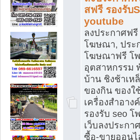
สฟรี รองรับ
youtube
ลงประกาศฟรี 
โฆษณา, ประกา
โฆษณาฟรี โพส
อุตสาหกรรม พ
บ้าน ชิงช้าเหล
ของกิน ของใช
เครื่องสำอางค์
รองรับ seo โ
เว็บลงประกา
ซื้อ-ขายออนไล