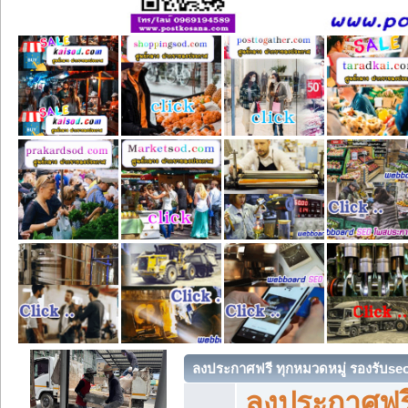
ลงประกาศฟรี ทุกหมวดหมู่ รองรับse
ลงประกาศฟรี