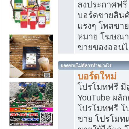
ลงประกาศฟรี เ
บอร์ดขายสินค้
แรงๆ โพสขายส
หมาย โฆษณาเ
ขายของออนไ
ยอดขายไม่ดีควรทำอย่างไร
บอร์ดใหม่
โปรโมทฟรี มีลู
YouTube ผลั
โปรโมทฟรี โ
ขาย โปรโมทแ