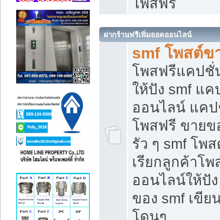
โพสฟรี
ฝากร้านฟรีเพิ่มยอดออนไลน์
smf โพสต์ข
โพสฟรีแคปชั
ให้ปัง smf แคป
ออนไลน์ แคปช
โพสฟรี ขายของ
รัว ๆ smf โพสต
เรียกลูกค้าโ
ออนไลน์ให้ปั
ของ smf เขี
โดนๆ