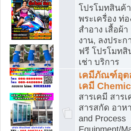
โปรโมทสินค้า บ
พระเครื่อง ท่อง
สำอาง เสื้อผ้า
งาน, ลงประก
ฟรี โปรโมทสิน
เช่า บริการ
เคมีภัณฑ์อุ
เคมี Chemic
สารเคมี สารเค
สารสกัด อาหา
and Process
Equipment/Ma