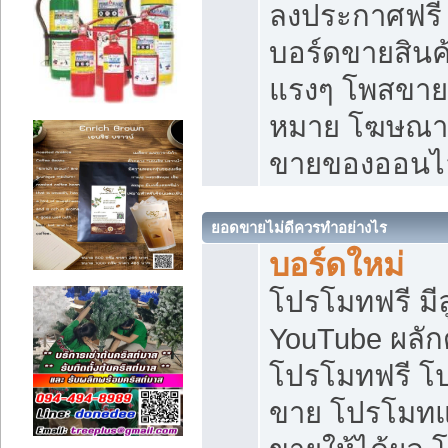
ลงประกาศฟรี เ
บอร์ดขายสินค้
แรงๆ โพสขายส
หมาย โฆษณาเ
ขายของออนไ
ยอดขายไม่ดีควรทำอย่างไร
บอร์ดใหม่
โปรโมทฟรี มีลู
YouTube ผลั
โปรโมทฟรี โ
ขาย โปรโมทแ