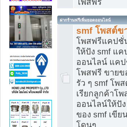
โพสฟรี
ฝากร้านฟรีเพิ่มยอดออนไลน์
smf โพสต์ข
โพสฟรีแคปชั
ให้ปัง smf แคป
ออนไลน์ แคปช
โพสฟรี ขายของ
รัว ๆ smf โพสต
เรียกลูกค้าโ
ออนไลน์ให้ปั
ของ smf เขี
โดนๆ