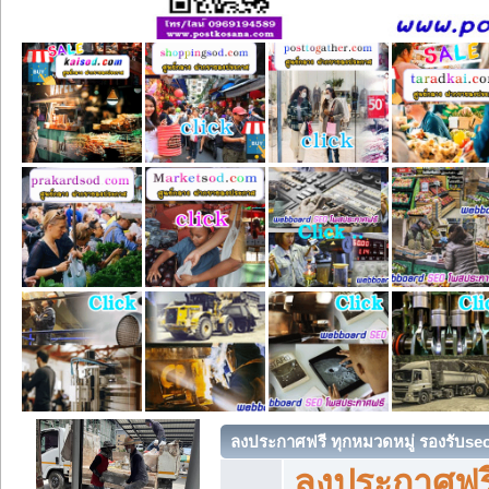
ลงประกาศฟรี ทุกหมวดหมู่ รองรับse
ลงประกาศฟรี