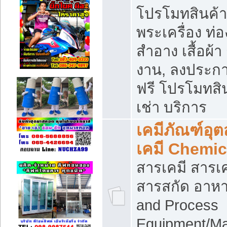
โปรโมทสินค้า บ
พระเครื่อง ท่อง
สำอาง เสื้อผ้า
งาน, ลงประก
ฟรี โปรโมทสิน
เช่า บริการ
เคมีภัณฑ์อุ
เคมี Chemic
สารเคมี สารเค
สารสกัด อาหา
and Process
Equipment/Ma