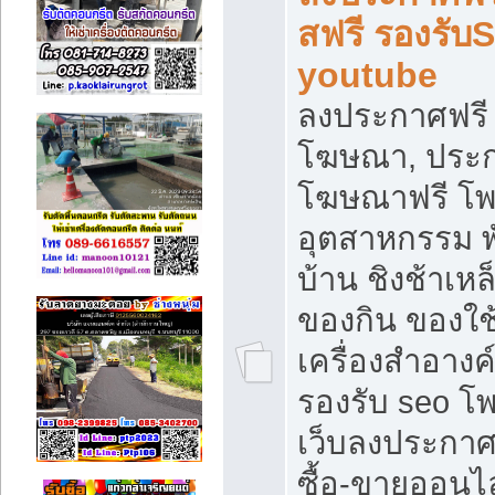
สฟรี รองรับ
youtube
ลงประกาศฟรี 
โฆษณา, ประกา
โฆษณาฟรี โพส
อุตสาหกรรม พ
บ้าน ชิงช้าเหล
ของกิน ของใช
เครื่องสำอางค์
รองรับ seo โ
เว็บลงประกา
ซื้อ-ขายออนไล