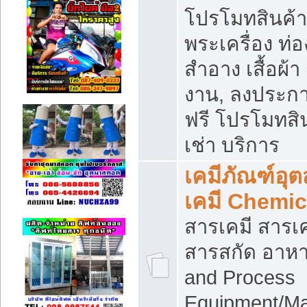
โปรโมทสินค้า บ
พระเครื่อง ท่อง
สำอาง เสื้อผ้า
งาน, ลงประก
ฟรี โปรโมทสิน
เช่า บริการ
เคมีภัณฑ์อุ
เคมี Chemic
สารเคมี สารเค
สารสกัด อาหา
and Process
Equipment/Ma