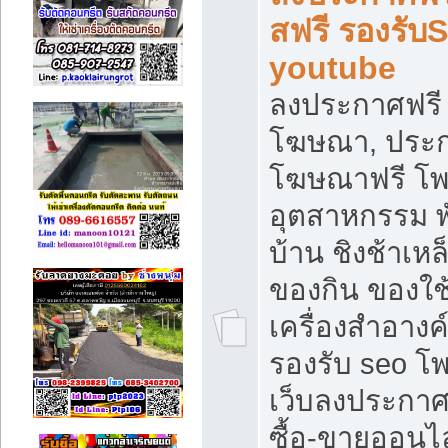
สฟรี รองรับ
youtube
ลงประกาศฟรี 
โฆษณา, ประกา
โฆษณาฟรี โพส
อุตสาหกรรม พ
บ้าน ชิงช้าเหล
ของกิน ของใช
เครื่องสำอางค์
รองรับ seo โ
เว็บลงประกา
ซื้อ-ขายออนไล