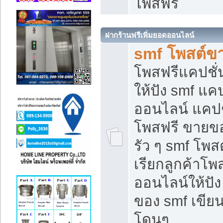
โพสฟรี
ฝากร้านฟรีเพิ่มยอดออนไลน์
smf โพสต์ข
โพสฟรีแคปชั
ให้ปัง smf แคป
ออนไลน์ แคปช
โพสฟรี ขายของ
รัว ๆ smf โพสต
เรียกลูกค้าโ
ออนไลน์ให้ปั
ของ smf เขี
โดนๆ