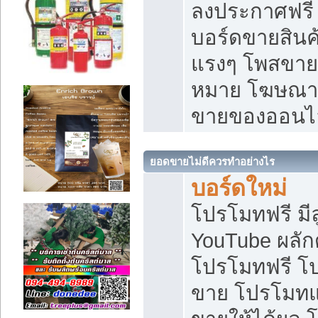
ลงประกาศฟรี เ
บอร์ดขายสินค้
แรงๆ โพสขายส
หมาย โฆษณาเ
ขายของออนไ
ยอดขายไม่ดีควรทำอย่างไร
บอร์ดใหม่
โปรโมทฟรี มีลู
YouTube ผลั
โปรโมทฟรี โ
ขาย โปรโมทแ