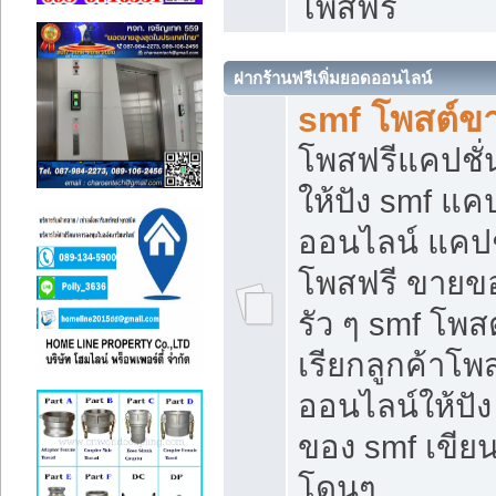
โพสฟรี
ฝากร้านฟรีเพิ่มยอดออนไลน์
smf โพสต์ข
โพสฟรีแคปชั
ให้ปัง smf แคป
ออนไลน์ แคปช
โพสฟรี ขายของ
รัว ๆ smf โพสต
เรียกลูกค้าโ
ออนไลน์ให้ปั
ของ smf เขี
โดนๆ