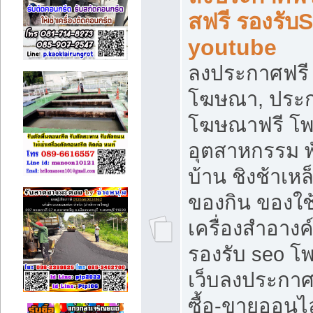
สฟรี รองรับ
youtube
ลงประกาศฟรี 
โฆษณา, ประกา
โฆษณาฟรี โพส
อุตสาหกรรม พ
บ้าน ชิงช้าเหล
ของกิน ของใช
เครื่องสำอางค์
รองรับ seo โ
เว็บลงประกา
ซื้อ-ขายออนไล