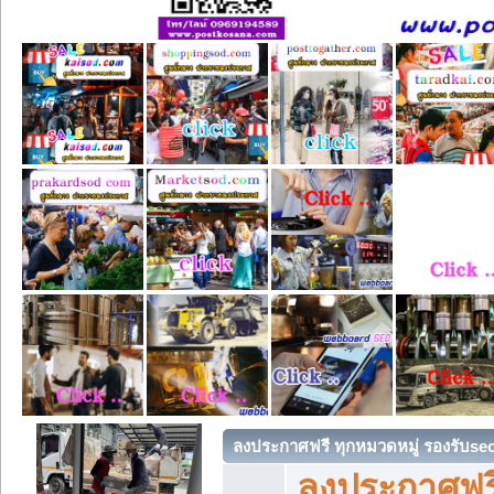
ลงประกาศฟรี ทุกหมวดหมู่ รองรับse
ลงประกาศฟรี