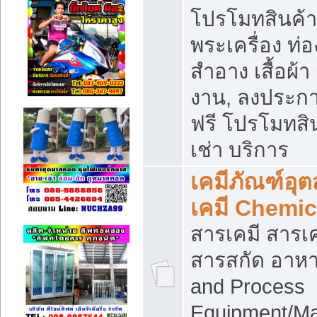
โปรโมทสินค้า บ
พระเครื่อง ท่อง
สำอาง เสื้อผ้า
งาน, ลงประก
ฟรี โปรโมทสิน
เช่า บริการ
เคมีภัณฑ์อุ
เคมี Chemic
สารเคมี สารเค
สารสกัด อาหา
and Process
Equipment/Ma