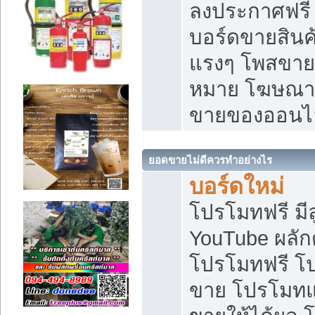
ลงประกาศฟรี เ
บอร์ดขายสินค้
แรงๆ โพสขายส
หมาย โฆษณาเ
ขายของออนไ
ยอดขายไม่ดีควรทำอย่างไร
บอร์ดใหม่
โปรโมทฟรี มีลู
YouTube ผลั
โปรโมทฟรี โ
ขาย โปรโมทแ