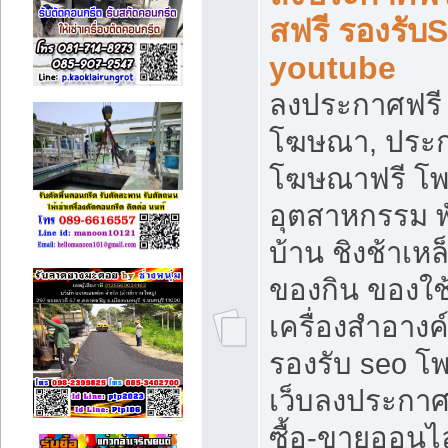
สฟรี รองรับ
youtube
ลงประกาศฟรี 
โฆษณา, ประกา
โฆษณาฟรี โพส
อุตสาหกรรม พ
บ้าน ชิงช้าเหล
ของกิน ของใช
เครื่องสำอางค์
รองรับ seo โ
เว็บลงประกา
ซื้อ-ขายออนไล