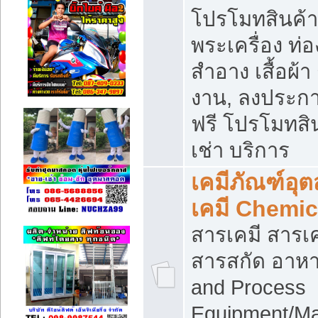
โปรโมทสินค้า บ
พระเครื่อง ท่อง
สำอาง เสื้อผ้า
งาน, ลงประก
ฟรี โปรโมทสิน
เช่า บริการ
เคมีภัณฑ์อุ
เคมี Chemic
สารเคมี สารเค
สารสกัด อาหา
and Process
Equipment/Ma