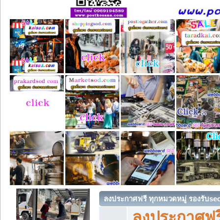
ลงประกาศฟรี ทุกหมวดหมู่ รองรับse
ลงประกาศฟรี