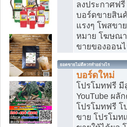
ลงประกาศฟรี เ
บอร์ดขายสินค้
แรงๆ โพสขายส
หมาย โฆษณาเ
ขายของออนไ
ยอดขายไม่ดีควรทำอย่างไร
บอร์ดใหม่
โปรโมทฟรี มีลู
YouTube ผลั
โปรโมทฟรี โ
ขาย โปรโมทแ