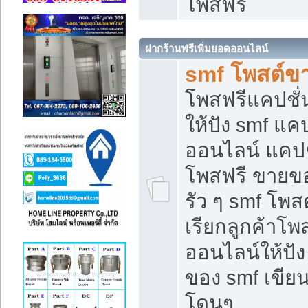
โพสฟรี
ฝากร้านฟรีเพิ่มยอดออนไลน์
smf โพสต์ข
โพสฟรีแคปชั
ให้ปัง smf แคป
ออนไลน์ แคปช
โพสฟรี ขายของ
รัว ๆ smf โพสต
เรียกลูกค้าโ
ออนไลน์ให้ปั
ของ smf เขี
โดนๆ