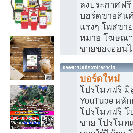
ลงประกาศฟรี เ
บอร์ดขายสินค้
แรงๆ โพสขายส
หมาย โฆษณาเ
ขายของออนไ
ยอดขายไม่ดีควรทำอย่างไร
บอร์ดใหม่
โปรโมทฟรี มีลู
YouTube ผลั
โปรโมทฟรี โ
ขาย โปรโมทแ