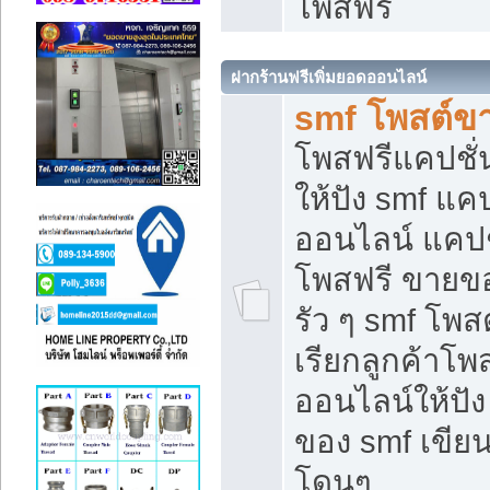
โพสฟรี
ฝากร้านฟรีเพิ่มยอดออนไลน์
smf โพสต์ข
โพสฟรีแคปชั
ให้ปัง smf แคป
ออนไลน์ แคปช
โพสฟรี ขายของ
รัว ๆ smf โพสต
เรียกลูกค้าโ
ออนไลน์ให้ปั
ของ smf เขี
โดนๆ