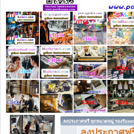
ลงประกาศฟรี ทุกหมวดหมู่ รองรับse
ลงประกาศฟรี