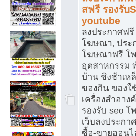
สฟรี รองรับ
youtube
ลงประกาศฟรี 
โฆษณา, ประกา
โฆษณาฟรี โพส
อุตสาหกรรม พ
บ้าน ชิงช้าเหล
ของกิน ของใช
เครื่องสำอางค์
รองรับ seo โ
เว็บลงประกา
ซื้อ-ขายออนไล