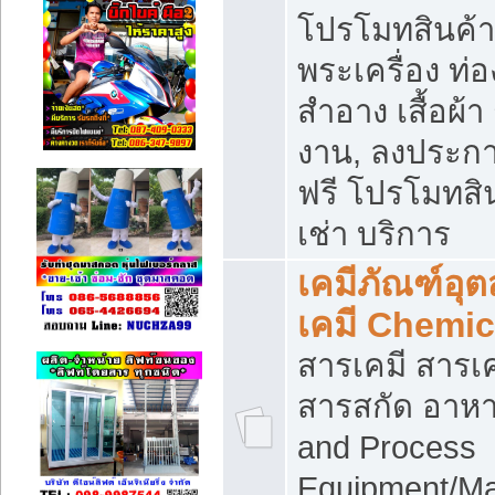
โปรโมทสินค้า บ
พระเครื่อง ท่อง
สำอาง เสื้อผ้า
งาน, ลงประก
ฟรี โปรโมทสิน
เช่า บริการ
เคมีภัณฑ์อุ
เคมี Chemic
สารเคมี สารเค
สารสกัด อาหา
and Process
Equipment/Ma