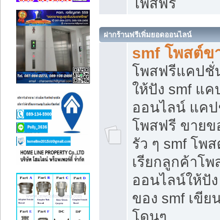
โพสฟรี
ฝากร้านฟรีเพิ่มยอดออนไลน์
smf โพสต์ข
โพสฟรีแคปชั
ให้ปัง smf แคป
ออนไลน์ แคปช
โพสฟรี ขายของ
รัว ๆ smf โพสต
เรียกลูกค้าโ
ออนไลน์ให้ปั
ของ smf เขี
โดนๆ