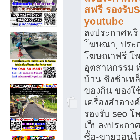
สฟรี รองรับ
youtube
ลงประกาศฟรี 
โฆษณา, ประกา
โฆษณาฟรี โพส
อุตสาหกรรม พ
บ้าน ชิงช้าเหล
ของกิน ของใช
เครื่องสำอางค์
รองรับ seo โ
เว็บลงประกา
ซื้อ-ขายออนไล