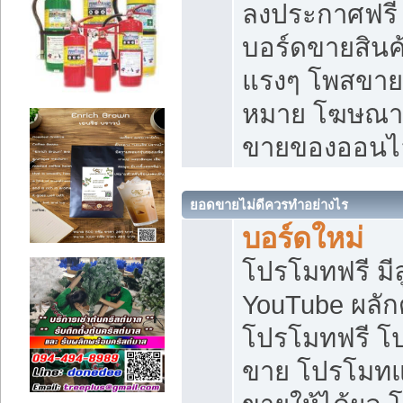
ลงประกาศฟรี เ
บอร์ดขายสินค้
แรงๆ โพสขายส
หมาย โฆษณาเ
ขายของออนไ
ยอดขายไม่ดีควรทำอย่างไร
บอร์ดใหม่
โปรโมทฟรี มีลู
YouTube ผลั
โปรโมทฟรี โ
ขาย โปรโมทแ