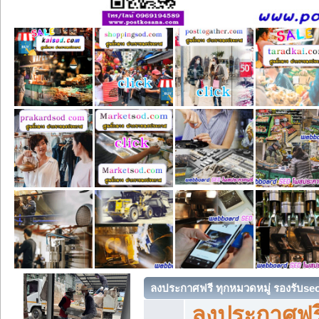
ลงประกาศฟรี ทุกหมวดหมู่ รองรับse
ลงประกาศฟรี