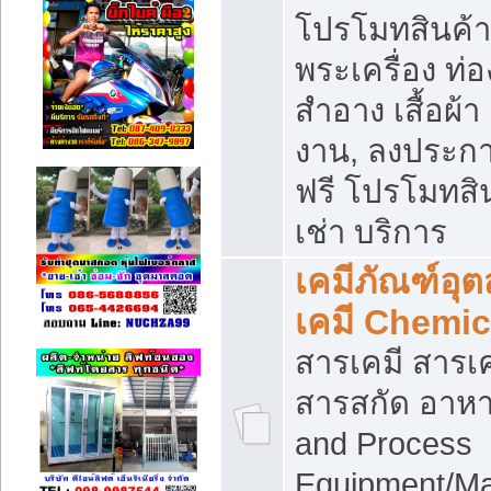
โปรโมทสินค้า บ
พระเครื่อง ท่อง
สำอาง เสื้อผ้า
งาน, ลงประก
ฟรี โปรโมทสิน
เช่า บริการ
เคมีภัณฑ์อุ
เคมี Chemic
สารเคมี สารเค
สารสกัด อาหา
and Process
Equipment/Ma