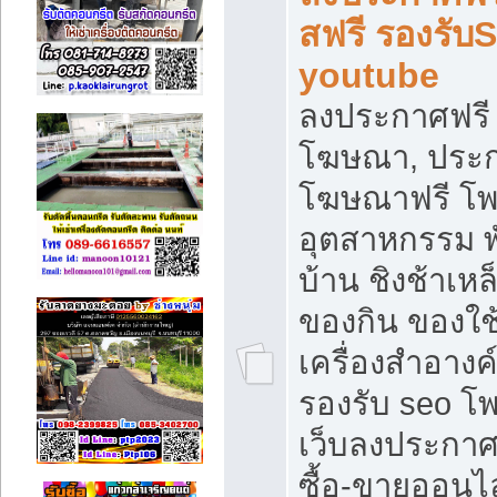
สฟรี รองรับ
youtube
ลงประกาศฟรี 
โฆษณา, ประกา
โฆษณาฟรี โพส
อุตสาหกรรม พ
บ้าน ชิงช้าเหล
ของกิน ของใช
เครื่องสำอางค์
รองรับ seo โ
เว็บลงประกา
ซื้อ-ขายออนไล