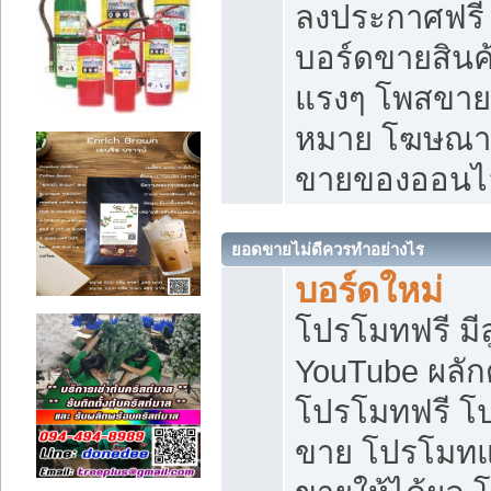
ลงประกาศฟรี เ
บอร์ดขายสินค้
แรงๆ โพสขายส
หมาย โฆษณาเ
ขายของออนไ
ยอดขายไม่ดีควรทำอย่างไร
บอร์ดใหม่
โปรโมทฟรี มีลู
YouTube ผลั
โปรโมทฟรี โ
ขาย โปรโมทแ