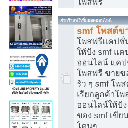
โพสฟรี
ฝากร้านฟรีเพิ่มยอดออนไลน์
smf โพสต์ข
โพสฟรีแคปชั
ให้ปัง smf แคป
ออนไลน์ แคปช
โพสฟรี ขายของ
รัว ๆ smf โพสต
เรียกลูกค้าโ
ออนไลน์ให้ปั
ของ smf เขี
โดนๆ