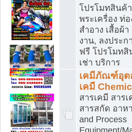
โปรโมทสินค้า บ
พระเครื่อง ท่อง
สำอาง เสื้อผ้า
งาน, ลงประก
ฟรี โปรโมทสิน
เช่า บริการ
เคมีภัณฑ์อุ
เคมี Chemic
สารเคมี สารเค
สารสกัด อาหา
and Process
Equipment/Ma