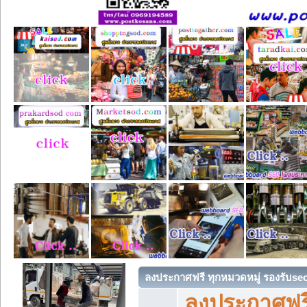
ลงประกาศฟรี ทุกหมวดหมู่ รองรับse
ลงประกาศฟรี