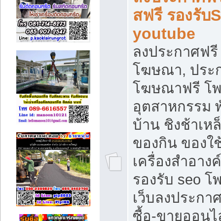
สฟรี รองรับ
youtube
ลงประกาศฟรี 
โฆษณา, ประกา
โฆษณาฟรี โพส
อุตสาหกรรม พ
บ้าน ชิงช้าเหล
ของกิน ของใช
เครื่องสำอางค์
รองรับ seo โ
เว็บลงประกา
ซื้อ-ขายออนไล