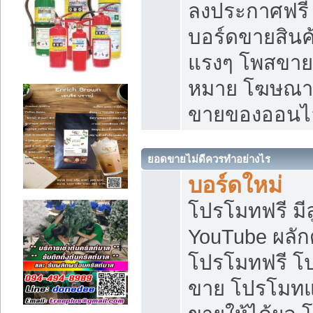
ลงประกาศฟรี เ
บอร์ดขายสินค้
แรงๆ โพสขายส
หมาย โฆษณาเ
ขายของออนไ
ยอดขายไม่ดีควรทำอย่างไร
บอร์ดใหม่
โปรโมทฟรี มีลู
YouTube ผลั
โปรโมทฟรี โ
ขาย โปรโมทแ