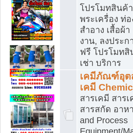
โปรโมทสินค้า บ
พระเครื่อง ท่อง
สำอาง เสื้อผ้า
งาน, ลงประก
ฟรี โปรโมทสิน
เช่า บริการ
เคมีภัณฑ์อุ
เคมี Chemic
สารเคมี สารเค
สารสกัด อาหา
and Process
Equipment/Ma