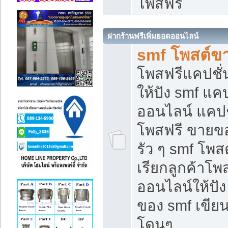
โพสฟรี
ฝากร้านฟรีเพิ่มยอดออนไลน์
smf โพสต์ข
โพสฟรีแคปชั
ให้ปัง smf แคป
ออนไลน์ แคปช
โพสฟรี ขายของ
รัว ๆ smf โพสต
เรียกลูกค้าโ
ออนไลน์ให้ปั
ของ smf เขี
โดนๆ