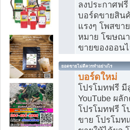
ลงประกาศฟรี เ
บอร์ดขายสินค้
แรงๆ โพสขายส
หมาย โฆษณาเ
ขายของออนไ
ยอดขายไม่ดีควรทำอย่างไร
บอร์ดใหม่
โปรโมทฟรี มีลู
YouTube ผลั
โปรโมทฟรี โ
ขาย โปรโมทแ