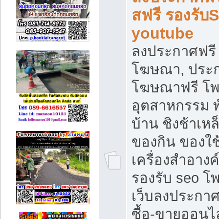
สฟรี รองรับ
youtube
ลงประกาศฟรี 
โฆษณา, ประกา
โฆษณาฟรี โพส
อุตสาหกรรม พ
บ้าน ชิงช้าเหล
ของกิน ของใช
เครื่องสำอางค์
รองรับ seo โ
เว็บลงประกา
ซื้อ-ขายออนไล