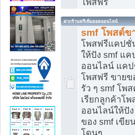
โพสฟรี
ฝากร้านฟรีเพิ่มยอดออนไลน์
smf โพสต์ข
โพสฟรีแคปชั
ให้ปัง smf แคป
ออนไลน์ แคปช
โพสฟรี ขายของ
รัว ๆ smf โพสต
เรียกลูกค้าโ
ออนไลน์ให้ปั
ของ smf เขี
โดนๆ