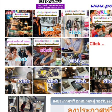
ลงประกาศฟรี ทุกหมวดหมู่ รองรับse
ลงประกาศฟรี