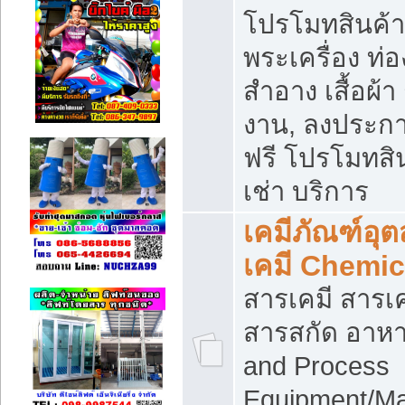
โปรโมทสินค้า บ
พระเครื่อง ท่อง
สำอาง เสื้อผ้า
งาน, ลงประก
ฟรี โปรโมทสิน
เช่า บริการ
เคมีภัณฑ์อุ
เคมี Chemic
สารเคมี สารเค
สารสกัด อาหา
and Process
Equipment/Ma