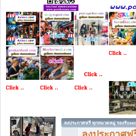
ลงประกาศฟรี ทุกหมวดหมู่ รองรับse
ลงประกาศฟรี