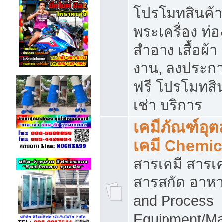
โปรโมทสินค้า บ
พระเครื่อง ท่อง
สำอาง เสื้อผ้า
งาน, ลงประก
ฟรี โปรโมทสิน
เช่า บริการ
เคมีภัณฑ์อุ
เคมี Chemic
สารเคมี สารเค
สารสกัด อาหา
and Process
Equipment/Ma