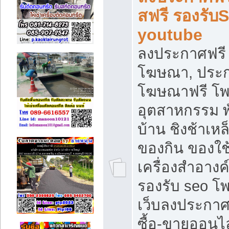
สฟรี รองรับ
youtube
ลงประกาศฟรี 
โฆษณา, ประกา
โฆษณาฟรี โพส
อุตสาหกรรม พ
บ้าน ชิงช้าเหล
ของกิน ของใช
เครื่องสำอางค์
รองรับ seo โ
เว็บลงประกา
ซื้อ-ขายออนไล