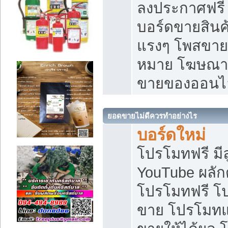
ลงประกาศฟรี เ
บอร์ดขายสินค้
แรงๆ โพสขายส
หมาย โฆษณาเ
ขายของออนไ
ยอดขายไม่ดีควรทำอย่างไร
บอร์ดใหม่
โปรโมทฟรี มีลู
YouTube ผลั
โปรโมทฟรี โ
ขาย โปรโมทแ