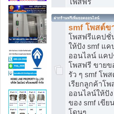
โพสฟรี
ฝากร้านฟรีเพิ่มยอดออนไลน์
smf โพสต์ข
โพสฟรีแคปชั
ให้ปัง smf แคป
ออนไลน์ แคปช
โพสฟรี ขายของ
รัว ๆ smf โพสต
เรียกลูกค้าโ
ออนไลน์ให้ปั
ของ smf เขี
โดนๆ