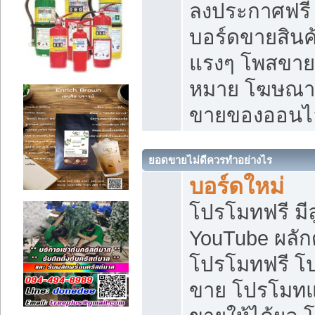
ลงประกาศฟรี เ
บอร์ดขายสินค้
แรงๆ โพสขายส
หมาย โฆษณาเ
ขายของออนไ
ยอดขายไม่ดีควรทำอย่างไร
บอร์ดใหม่
โปรโมทฟรี มีลู
YouTube ผลั
โปรโมทฟรี โ
ขาย โปรโมทแ