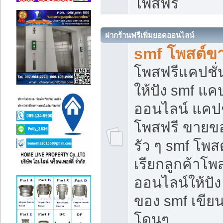
โพสฟรี
ฝากร้านฟรีเพิ่มยอดออนไลน์
smf โพสต์ข
โพสฟรีแคปชั
ให้ปัง smf แคป
ออนไลน์ แคปช
โพสฟรี ขายของ
รัว ๆ smf โพสต
เรียกลูกค้าโ
ออนไลน์ให้ปั
ของ smf เขี
โดนๆ