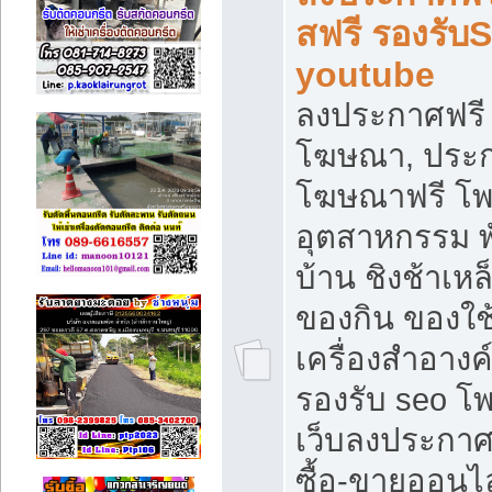
สฟรี รองรับ
youtube
ลงประกาศฟรี 
โฆษณา, ประกา
โฆษณาฟรี โพส
อุตสาหกรรม พ
บ้าน ชิงช้าเหล
ของกิน ของใช
เครื่องสำอางค์
รองรับ seo โ
เว็บลงประกา
ซื้อ-ขายออนไล