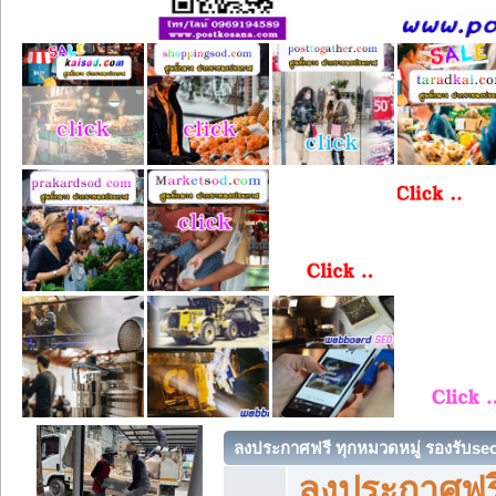
ลงประกาศฟรี ทุกหมวดหมู่ รองรับse
ลงประกาศฟรี