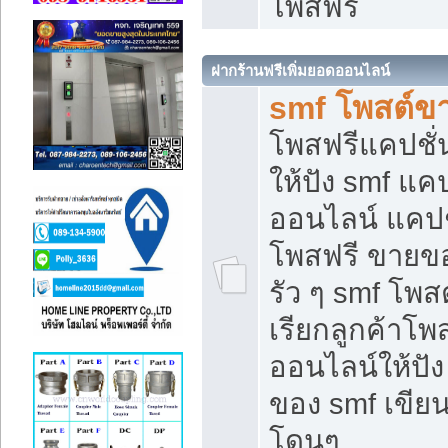
โพสฟรี
ฝากร้านฟรีเพิ่มยอดออนไลน์
smf โพสต์ข
โพสฟรีแคปชั
ให้ปัง smf แคป
ออนไลน์ แคปช
โพสฟรี ขายของ
รัว ๆ smf โพสต
เรียกลูกค้าโ
ออนไลน์ให้ปั
ของ smf เขี
โดนๆ