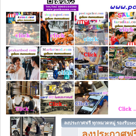
ลงประกาศฟรี ทุกหมวดหมู่ รองรับse
ลงประกาศฟรี