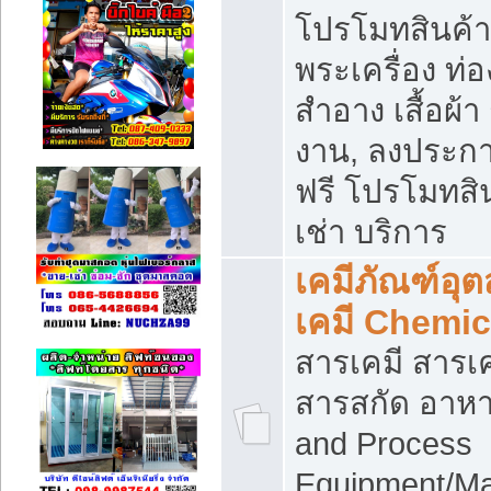
โปรโมทสินค้า บ
พระเครื่อง ท่อง
สำอาง เสื้อผ้า
งาน, ลงประก
ฟรี โปรโมทสิน
เช่า บริการ
เคมีภัณฑ์อุ
เคมี Chemic
สารเคมี สารเค
สารสกัด อาหา
and Process
Equipment/Ma