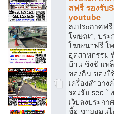
สฟรี รองรับ
youtube
ลงประกาศฟรี 
โฆษณา, ประกา
โฆษณาฟรี โพส
อุตสาหกรรม พ
บ้าน ชิงช้าเหล
ของกิน ของใช
เครื่องสำอางค์
รองรับ seo โ
เว็บลงประกา
ซื้อ-ขายออนไล