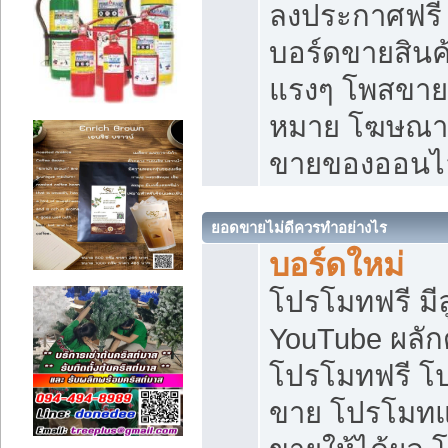
ลงประกาศฟรี เ
บอร์ดขายสินค้
แรงๆ โพสขายส
หมาย โฆษณาเ
ขายของออนไ
ยอดขายไม่ดีควรทำอย่างไร
บอร์ดใหม่
โปรโมทฟรี มีลู
YouTube ผลั
โปรโมทฟรี โ
ขาย โปรโมทแ