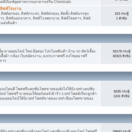
 เคมีภัณฑ์อุตสาหกรรมอาหารเสริม Chemicals
, ลิฟท์โรงงาน
ลิฟต์ยกของ, ลิฟท์กระจก, ลิฟท์ส่งของ, ติดตั้ง ลิฟต์บรรทุก
153 กระทู้
คาร, ลิฟท์นอกอาคาร, ลิฟท์โรงพยาบาล, ลิฟท์โดยสาร, ลิฟท์
1 หัวข้อ
ขนส่งสินค้า
อ-ขายออนไลน์ ใหม่-มือสอง โปรโมทสินค้า บ้าน รถ สัตว์เลี้ยง
93178 กระทู้
าง เสื้อผ้า กล้อง เว็บสมัครงาน, ลงประกาศฟรี ลงโฆษณาฟรี
30323 หัวข้อ
ิการ
แบบไหนดี โพสฟรีแคปชั่นโพสขายของยังไงให้ปัง smf แคปชั่น
6035 กระทู้
ลน์ โพสฟรี ขายของให้ออร์เดอร์เข้ารัว ๆ smf โพสต์เรียกลูกค้า
1241 หัวข้อ
ยของออนไลน์ให้ปัง smf โพสต์ขายของ smf เขียนโพสขายของ
ปัง smf แคปชั่นแม่ค้าออนไลน์ แคปชั่นแม่ค้าออนไลน์ โพสฟรี
59643 กระทู้