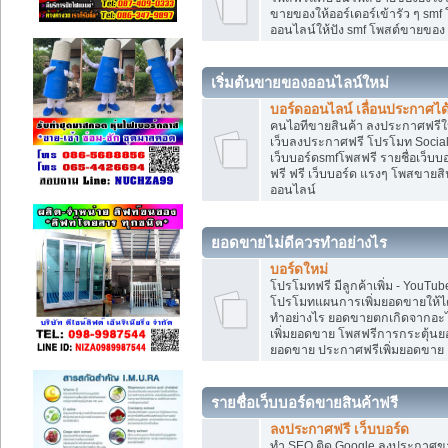
ขายของให้ออร์เดอร์เข้ารัว ๆ smf
ออนไลน์ให้ปัง smf โพสต์ขายขอ
เริ่มต้นขายของออนไลน์ใหม่
บอร์ดออนไลน์ เลื่อนประกาศได
คนไอทีขายสินค้า ลงประกาศฟรีให
เว็บลงประกาศฟรี โปรโมท Social
เว็บบอร์ดsmfโพสฟรี รายชื่อเว็บบ
ฟรี ฟรี เว็บบอร์ด แรงๆ โพสขาย
ออนไลน์
ยอดขายไม่ดีควรทำอย่างไร
บอร์ดใหม่
โปรโมทฟรี มีลูกค้าเพิ่ม - You
โปรโมทแผนการเพิ่มยอดขายให้ได
ทำอย่างไร ยอดขายตกเกิดจากอะไ
เพิ่มยอดขาย โพสฟรีการกระตุ้น
ยอดขาย ประกาศฟรีเพิ่มยอดขาย
รายชื่อเว็บบอร์ดขายสินค้าฟรี
ลงประกาศฟรี เว็บบอร์ด
ทำ SEO ติด Google ลงประกาศ