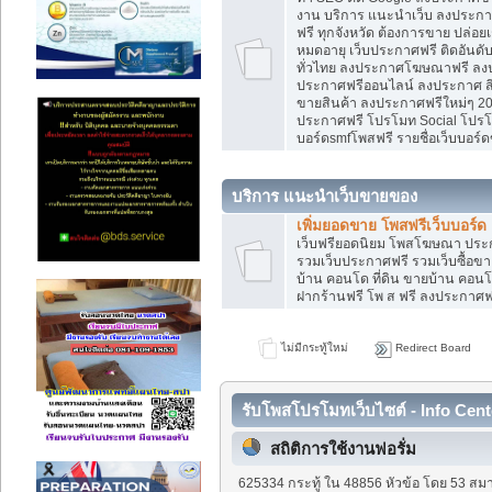
งาน บริการ แนะนำเว็บ ลงประกาศ
ฟรี ทุกจังหวัด ต้องการขาย ปล่อยเ
หมดอายุ เว็บประกาศฟรี ติดอันดั
ทั่วไทย ลงประกาศโฆษณาฟรี ลง
ประกาศฟรีออนไลน์ ลงประกาศ สิน
ขายสินค้า ลงประกาศฟรีใหม่ๆ 202
ประกาศฟรี โปรโมท Social โปรโมท
บอร์ดsmfโพสฟรี รายชื่อเว็บบอร์ด
บริการ แนะนำเว็บขายของ
เพิ่มยอดขาย โพสฟรีเว็บบอร์ด
เว็บฟรียอดนิยม โพสโฆษณา ปร
รวมเว็บประกาศฟรี รวมเว็บซื้อขา
บ้าน คอนโด ที่ดิน ขายบ้าน คอนโด
ฝากร้านฟรี โพ ส ฟรี ลงประกาศ
ไม่มีกระทู้ใหม่
Redirect Board
รับโพสโปรโมทเว็บไซต์ - Info Cent
สถิติการใช้งานฟอรั่ม
625334 กระทู้ ใน 48856 หัวข้อ โดย 53 สมา