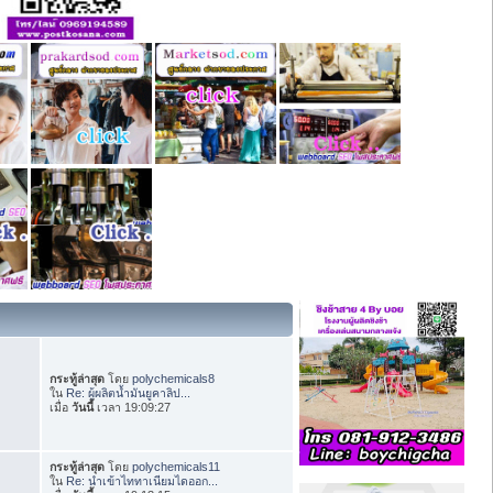
กระทู้ล่าสุด
โดย
polychemicals8
ใน
Re: ผู้ผลิตน้ำมันยูคาลิป...
เมื่อ
วันนี้
เวลา 19:09:27
กระทู้ล่าสุด
โดย
polychemicals11
ใน
Re: นำเข้าไททาเนียมไดออก...