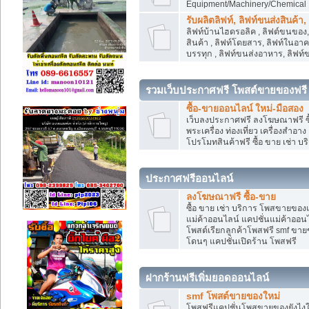
Equipment/Machinery/Chemical
รับผลิตลิฟท์, ลิฟท์ขนส่งสินค้า
ลิฟท์บ้านไฮดรอลิค , ลิฟต์ขนของ, 
สินค้า , ลิฟท์โดยสาร, ลิฟท์ในอา
บรรทุก , ลิฟท์ขนส่งอาหาร, ลิฟท์
รวมเว็บประกาศฟรี โพสต์ขายของฟรี
ซื้อ-ขายออนไลน์ ใหม่-มือสอง
เว็บลงประกาศฟรี ลงโฆษณาฟรี ซื้
พระเครื่อง ท่องเที่ยว เครื่องสำอ
โปรโมทสินค้าฟรี ซื้อ ขาย เช่า บร
ประกาศฟรีออนไลน์
ลงโฆษณาฟรี ซื้อ-ขาย
ซื้อ ขาย เช่า บริการ โพสขายของ
แม่ค้าออนไลน์ แคปชั่นแม่ค้าออนไ
โพสต์เรียกลูกค้าโพสฟรี smf ขา
โดนๆ แคปชั่นเปิดร้าน โพสฟรี
ฝากร้านฟรีเพิ่มยอดออนไลน์
smf โพสต์ขายของใหม่
โพสฟรีแคปชั่นโพสขายของยังไงให้