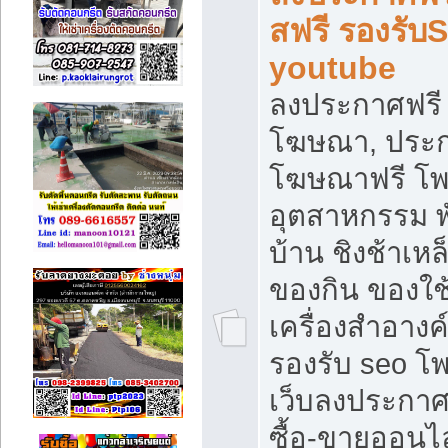
สฟรี รองรับ
youtube
ลงประกาศฟรี 
โฆษณา, ประกา
โฆษณาฟรี โพส
อุตสาหกรรม พ
บ้าน ชิงช้าเหล
ของกิน ของใช
เครื่องสำอางค์
รองรับ seo โ
เว็บลงประกา
ซื้อ-ขายออนไล