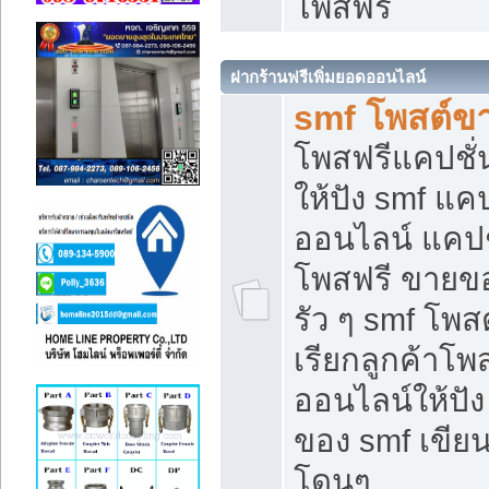
โพสฟรี
ฝากร้านฟรีเพิ่มยอดออนไลน์
smf โพสต์ข
โพสฟรีแคปชั
ให้ปัง smf แคป
ออนไลน์ แคปช
โพสฟรี ขายของ
รัว ๆ smf โพสต
เรียกลูกค้าโ
ออนไลน์ให้ปั
ของ smf เขี
โดนๆ