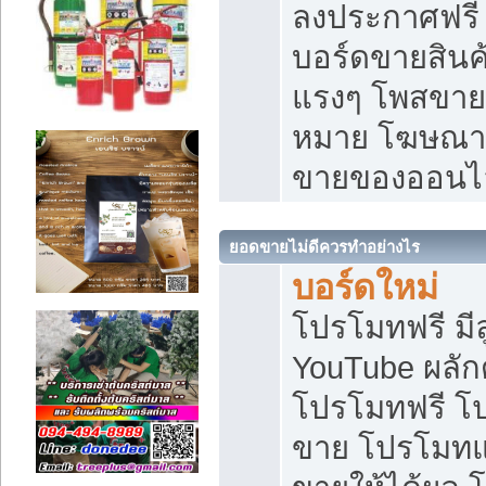
ลงประกาศฟรี เ
บอร์ดขายสินค้
แรงๆ โพสขายส
หมาย โฆษณาเ
ขายของออนไ
ยอดขายไม่ดีควรทำอย่างไร
บอร์ดใหม่
โปรโมทฟรี มีลู
YouTube ผลั
โปรโมทฟรี โ
ขาย โปรโมทแ