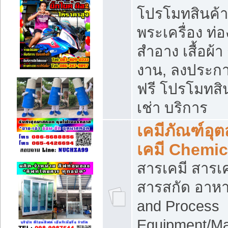
โปรโมทสินค้า บ
พระเครื่อง ท่อง
สำอาง เสื้อผ้า
งาน, ลงประก
ฟรี โปรโมทสิน
เช่า บริการ
เคมีภัณฑ์อุ
เคมี Chemic
สารเคมี สารเค
สารสกัด อาหา
and Process
Equipment/Ma