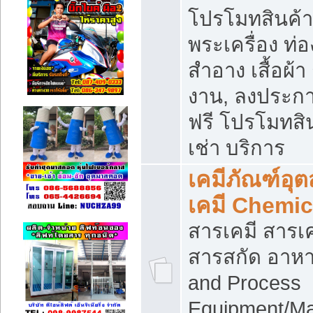
โปรโมทสินค้า บ
พระเครื่อง ท่อง
สำอาง เสื้อผ้า
งาน, ลงประก
ฟรี โปรโมทสิน
เช่า บริการ
เคมีภัณฑ์อุ
เคมี Chemic
สารเคมี สารเค
สารสกัด อาหา
and Process
Equipment/Ma