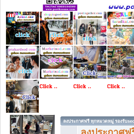
ลงประกาศฟรี ทุกหมวดหมู่ รองรับse
ลงประกาศฟรี