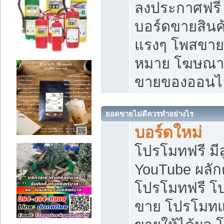
ลงประกาศฟรี เ
บอร์ดขายสินค้
แรงๆ โพสขายส
หมาย โฆษณาเ
ขายของออนไ
ยอดขายไม่ดีควรทำอย่างไร
บอร์ดใหม่
โปรโมทฟรี มีลู
YouTube ผลั
โปรโมทฟรี โ
ขาย โปรโมทแ