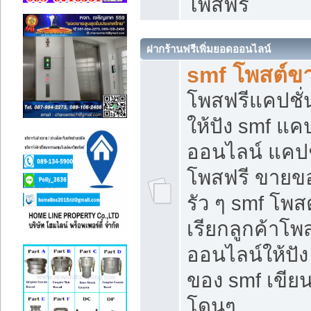
โพสฟรี
ฝากร้านฟรีเพิ่มยอดออนไลน์
smf โพสต์ข
โพสฟรีแคปชั
ให้ปัง smf แคป
ออนไลน์ แคปช
โพสฟรี ขายของ
รัว ๆ smf โพสต
เรียกลูกค้าโ
ออนไลน์ให้ปั
ของ smf เขี
โดนๆ