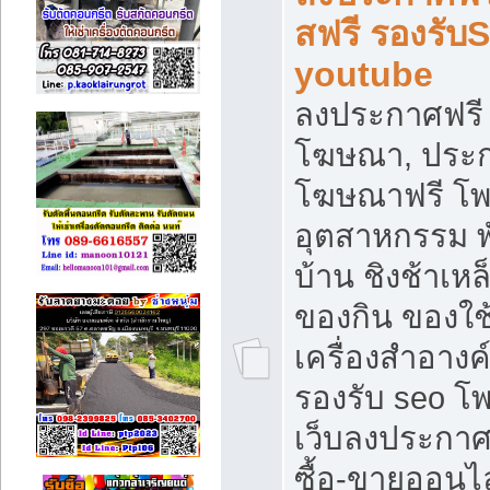
สฟรี รองรับ
youtube
ลงประกาศฟรี 
โฆษณา, ประกา
โฆษณาฟรี โพส
อุตสาหกรรม พ
บ้าน ชิงช้าเหล
ของกิน ของใช
เครื่องสำอางค์
รองรับ seo โ
เว็บลงประกา
ซื้อ-ขายออนไล