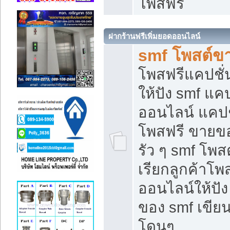
โพสฟรี
ฝากร้านฟรีเพิ่มยอดออนไลน์
smf โพสต์ข
โพสฟรีแคปชั
ให้ปัง smf แคป
ออนไลน์ แคปช
โพสฟรี ขายของ
รัว ๆ smf โพสต
เรียกลูกค้าโ
ออนไลน์ให้ปั
ของ smf เขี
โดนๆ