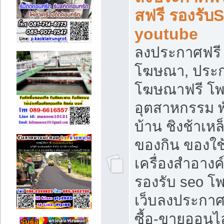
สฟรี รองรับ
youtube
ลงประกาศฟรี 
โฆษณา, ประกา
โฆษณาฟรี โพส
อุตสาหกรรม พ
บ้าน ชิงช้าเหล
ของกิน ของใช
เครื่องสำอางค์
รองรับ seo โ
เว็บลงประกา
ซื้อ-ขายออนไล