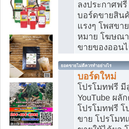
ลงประกาศฟรี เ
บอร์ดขายสินค้
แรงๆ โพสขายส
หมาย โฆษณาเ
ขายของออนไ
ยอดขายไม่ดีควรทำอย่างไร
บอร์ดใหม่
โปรโมทฟรี มีลู
YouTube ผลั
โปรโมทฟรี โ
ขาย โปรโมทแ