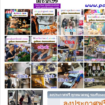
ลงประกาศฟรี ทุกหมวดหมู่ รองรับse
ลงประกาศฟรี