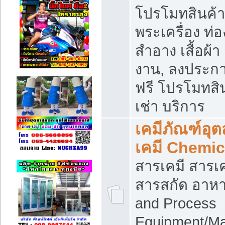
โปรโมทสินค้า บ
พระเครื่อง ท่อง
สำอาง เสื้อผ้า
งาน, ลงประก
ฟรี โปรโมทสิน
เช่า บริการ
เคมีภัณฑ์อุ
เคมี Chemic
สารเคมี สารเค
สารสกัด อาหา
and Process
Equipment/Ma