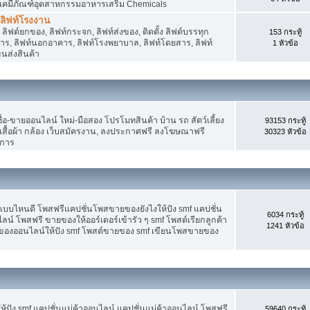
 เคมีภัณฑ์อุตสาหกรรมอาหารเสริม Chemicals
, ลิฟท์โรงงาน
ลิฟต์ยกของ, ลิฟท์กระจก, ลิฟท์ส่งของ, ติดตั้ง ลิฟต์บรรทุก
153 กระทู้
คาร, ลิฟท์นอกอาคาร, ลิฟท์โรงพยาบาล, ลิฟท์โดยสาร, ลิฟท์
1 หัวข้อ
ขนส่งสินค้า
อ-ขายออนไลน์ ใหม่-มือสอง โปรโมทสินค้า บ้าน รถ สัตว์เลี้ยง
93153 กระทู้
าง เสื้อผ้า กล้อง เว็บสมัครงาน, ลงประกาศฟรี ลงโฆษณาฟรี
30323 หัวข้อ
ิการ
แบบไหนดี โพสฟรีแคปชั่นโพสขายของยังไงให้ปัง smf แคปชั่น
6034 กระทู้
ลน์ โพสฟรี ขายของให้ออร์เดอร์เข้ารัว ๆ smf โพสต์เรียกลูกค้า
1241 หัวข้อ
ยของออนไลน์ให้ปัง smf โพสต์ขายของ smf เขียนโพสขายของ
ปัง smf แคปชั่นแม่ค้าออนไลน์ แคปชั่นแม่ค้าออนไลน์ โพสฟรี
59640 กระทู้