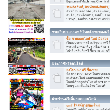
Equipment/Machinery/Chemical
รับผลิตลิฟท์, ลิฟท์ขนส่งสินค้า
ลิฟท์บ้านไฮดรอลิค , ลิฟต์ขนของ, 
สินค้า , ลิฟท์โดยสาร, ลิฟท์ในอา
บรรทุก , ลิฟท์ขนส่งอาหาร, ลิฟท์
รวมเว็บประกาศฟรี โพสต์ขายของฟรี
ซื้อ-ขายออนไลน์ ใหม่-มือสอง
เว็บลงประกาศฟรี ลงโฆษณาฟรี ซื้
พระเครื่อง ท่องเที่ยว เครื่องสำอ
โปรโมทสินค้าฟรี ซื้อ ขาย เช่า บร
ประกาศฟรีออนไลน์
ลงโฆษณาฟรี ซื้อ-ขาย
ซื้อ ขาย เช่า บริการ โพสขายของ
แม่ค้าออนไลน์ แคปชั่นแม่ค้าออนไ
โพสต์เรียกลูกค้าโพสฟรี smf ขา
โดนๆ แคปชั่นเปิดร้าน โพสฟรี
ฝากร้านฟรีเพิ่มยอดออนไลน์
smf โพสต์ขายของใหม่
โพสฟรีแคปชั่นโพสขายของยังไงให้