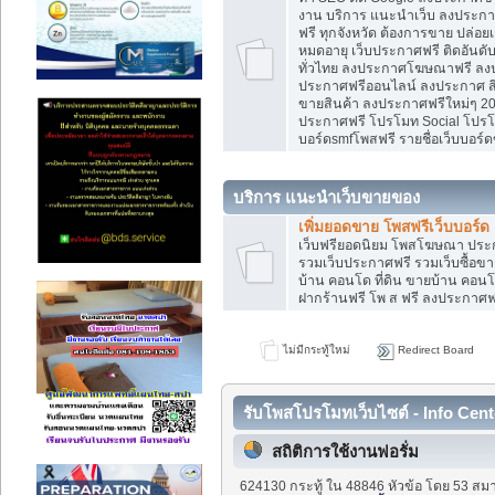
งาน บริการ แนะนำเว็บ ลงประกาศ
ฟรี ทุกจังหวัด ต้องการขาย ปล่อยเ
หมดอายุ เว็บประกาศฟรี ติดอันดั
ทั่วไทย ลงประกาศโฆษณาฟรี ลง
ประกาศฟรีออนไลน์ ลงประกาศ สิน
ขายสินค้า ลงประกาศฟรีใหม่ๆ 202
ประกาศฟรี โปรโมท Social โปรโมท
บอร์ดsmfโพสฟรี รายชื่อเว็บบอร์ด
บริการ แนะนำเว็บขายของ
เพิ่มยอดขาย โพสฟรีเว็บบอร์ด
เว็บฟรียอดนิยม โพสโฆษณา ปร
รวมเว็บประกาศฟรี รวมเว็บซื้อขา
บ้าน คอนโด ที่ดิน ขายบ้าน คอนโด
ฝากร้านฟรี โพ ส ฟรี ลงประกาศ
ไม่มีกระทู้ใหม่
Redirect Board
รับโพสโปรโมทเว็บไซต์ - Info Cent
สถิติการใช้งานฟอรั่ม
624130 กระทู้ ใน 48846 หัวข้อ โดย 53 สมา