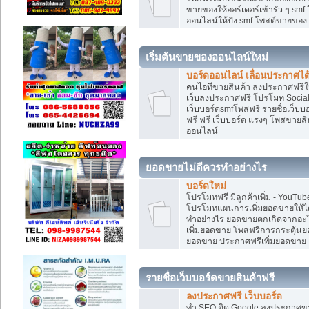
ขายของให้ออร์เดอร์เข้ารัว ๆ smf
ออนไลน์ให้ปัง smf โพสต์ขายขอ
เริ่มต้นขายของออนไลน์ใหม่
บอร์ดออนไลน์ เลื่อนประกาศได
คนไอทีขายสินค้า ลงประกาศฟรีให
เว็บลงประกาศฟรี โปรโมท Social
เว็บบอร์ดsmfโพสฟรี รายชื่อเว็บบ
ฟรี ฟรี เว็บบอร์ด แรงๆ โพสขาย
ออนไลน์
ยอดขายไม่ดีควรทำอย่างไร
บอร์ดใหม่
โปรโมทฟรี มีลูกค้าเพิ่ม - You
โปรโมทแผนการเพิ่มยอดขายให้ได
ทำอย่างไร ยอดขายตกเกิดจากอะไ
เพิ่มยอดขาย โพสฟรีการกระตุ้น
ยอดขาย ประกาศฟรีเพิ่มยอดขาย
รายชื่อเว็บบอร์ดขายสินค้าฟรี
ลงประกาศฟรี เว็บบอร์ด
ทำ SEO ติด Google ลงประกาศ