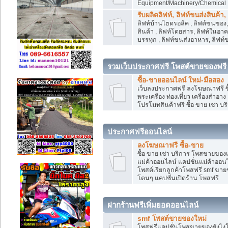
Equipment/Machinery/Chemical
รับผลิตลิฟท์, ลิฟท์ขนส่งสินค้า
ลิฟท์บ้านไฮดรอลิค , ลิฟต์ขนของ, 
สินค้า , ลิฟท์โดยสาร, ลิฟท์ในอา
บรรทุก , ลิฟท์ขนส่งอาหาร, ลิฟท์
รวมเว็บประกาศฟรี โพสต์ขายของฟรี
ซื้อ-ขายออนไลน์ ใหม่-มือสอง
เว็บลงประกาศฟรี ลงโฆษณาฟรี ซื้
พระเครื่อง ท่องเที่ยว เครื่องสำอ
โปรโมทสินค้าฟรี ซื้อ ขาย เช่า บร
ประกาศฟรีออนไลน์
ลงโฆษณาฟรี ซื้อ-ขาย
ซื้อ ขาย เช่า บริการ โพสขายของ
แม่ค้าออนไลน์ แคปชั่นแม่ค้าออนไ
โพสต์เรียกลูกค้าโพสฟรี smf ขา
โดนๆ แคปชั่นเปิดร้าน โพสฟรี
ฝากร้านฟรีเพิ่มยอดออนไลน์
smf โพสต์ขายของใหม่
โพสฟรีแคปชั่นโพสขายของยังไงให้