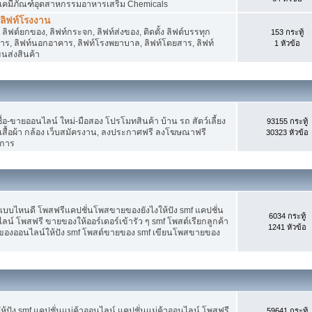
 เคมีภัณฑ์อุตสาหกรรมอาหารเสริม Chemicals
, ลิฟท์โรงงาน
ลิฟต์ยกของ, ลิฟท์กระจก, ลิฟท์ส่งของ, ติดตั้ง ลิฟต์บรรทุก
153 กระทู้
คาร, ลิฟท์นอกอาคาร, ลิฟท์โรงพยาบาล, ลิฟท์โดยสาร, ลิฟท์
1 หัวข้อ
ขนส่งสินค้า
อ-ขายออนไลน์ ใหม่-มือสอง โปรโมทสินค้า บ้าน รถ สัตว์เลี้ยง
93155 กระทู้
าง เสื้อผ้า กล้อง เว็บสมัครงาน, ลงประกาศฟรี ลงโฆษณาฟรี
30323 หัวข้อ
ิการ
แบบไหนดี โพสฟรีแคปชั่นโพสขายของยังไงให้ปัง smf แคปชั่น
6034 กระทู้
ลน์ โพสฟรี ขายของให้ออร์เดอร์เข้ารัว ๆ smf โพสต์เรียกลูกค้า
1241 หัวข้อ
ยของออนไลน์ให้ปัง smf โพสต์ขายของ smf เขียนโพสขายของ
ปัง smf แคปชั่นแม่ค้าออนไลน์ แคปชั่นแม่ค้าออนไลน์ โพสฟรี
59641 กระทู้