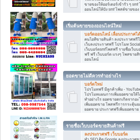
ขายของให้ออร์เดอร์เข้ารัว ๆ smf
ออนไลน์ให้ปัง smf โพสต์ขายขอ
เริ่มต้นขายของออนไลน์ใหม่
บอร์ดออนไลน์ เลื่อนประกาศได
คนไอทีขายสินค้า ลงประกาศฟรีให
เว็บลงประกาศฟรี โปรโมท Social
เว็บบอร์ดsmfโพสฟรี รายชื่อเว็บบ
ฟรี ฟรี เว็บบอร์ด แรงๆ โพสขาย
ออนไลน์
ยอดขายไม่ดีควรทำอย่างไร
บอร์ดใหม่
โปรโมทฟรี มีลูกค้าเพิ่ม - You
โปรโมทแผนการเพิ่มยอดขายให้ได
ทำอย่างไร ยอดขายตกเกิดจากอะไ
เพิ่มยอดขาย โพสฟรีการกระตุ้น
ยอดขาย ประกาศฟรีเพิ่มยอดขาย
รายชื่อเว็บบอร์ดขายสินค้าฟรี
ลงประกาศฟรี เว็บบอร์ด
ทำ SEO ติด Google ลงประกาศ