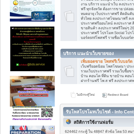
งาน บริการ แนะนำเว็บ ลงประกาศ
ฟรี ทุกจังหวัด ต้องการขาย ปล่อยเ
หมดอายุ เว็บประกาศฟรี ติดอันดั
ทั่วไทย ลงประกาศโฆษณาฟรี ลง
ประกาศฟรีออนไลน์ ลงประกาศ สิน
ขายสินค้า ลงประกาศฟรีใหม่ๆ 202
ประกาศฟรี โปรโมท Social โปรโมท
บอร์ดsmfโพสฟรี รายชื่อเว็บบอร์ด
บริการ แนะนำเว็บขายของ
เพิ่มยอดขาย โพสฟรีเว็บบอร์ด
เว็บฟรียอดนิยม โพสโฆษณา ปร
รวมเว็บประกาศฟรี รวมเว็บซื้อขา
บ้าน คอนโด ที่ดิน ขายบ้าน คอนโด
ฝากร้านฟรี โพ ส ฟรี ลงประกาศ
ไม่มีกระทู้ใหม่
Redirect Board
รับโพสโปรโมทเว็บไซต์ - Info Cent
สถิติการใช้งานฟอรั่ม
624462 กระทู้ ใน 48847 หัวข้อ โดย 53 สมา