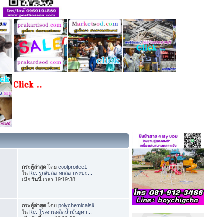
กระทู้ล่าสุด
โดย
coolprodee1
ใน
Re: รถสิบล้อ-หกล้อ-กระบะ...
เมื่อ
วันนี้
เวลา 19:19:38
กระทู้ล่าสุด
โดย
polychemicals9
ใน
Re: โรงงานผลิตน้ำมันยูคา...