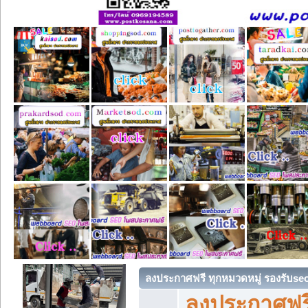
ลงประกาศฟรี ทุกหมวดหมู่ รองรับse
ลงประกาศฟรี