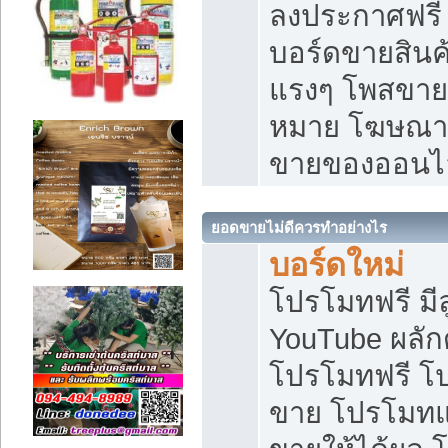
ลงประกาศฟรี เ
บอร์ดขายสินค้
แรงๆ โพสขายส
หมาย โฆษณาเ
ขายของออนไ
ยอดขายไม่ดีควรทำอย่างไร
บอร์ดใหม่
โปรโมทฟรี มีลู
YouTube ผลั
โปรโมทฟรี โ
ขาย โปรโมทแ