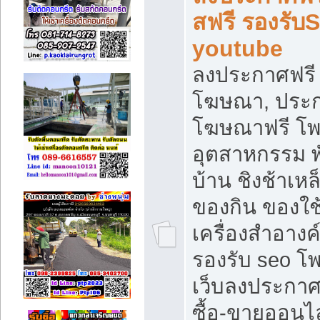
สฟรี รองรับ
youtube
ลงประกาศฟรี 
โฆษณา, ประกา
โฆษณาฟรี โพส
อุตสาหกรรม พ
บ้าน ชิงช้าเหล
ของกิน ของใช
เครื่องสำอางค์
รองรับ seo โ
เว็บลงประกา
ซื้อ-ขายออนไล