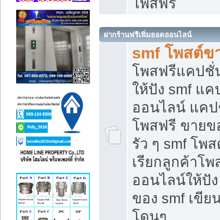
โพสฟรี
ฝากร้านฟรีเพิ่มยอดออนไลน์
smf โพสต์ข
โพสฟรีแคปชั
ให้ปัง smf แคป
ออนไลน์ แคปช
โพสฟรี ขายของ
รัว ๆ smf โพสต
เรียกลูกค้าโ
ออนไลน์ให้ปั
ของ smf เขี
โดนๆ