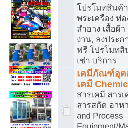
โปรโมทสินค้า บ
พระเครื่อง ท่อง
สำอาง เสื้อผ้า
งาน, ลงประก
ฟรี โปรโมทสิน
เช่า บริการ
เคมีภัณฑ์อุ
เคมี Chemic
สารเคมี สารเค
สารสกัด อาหา
and Process
Equipment/Ma