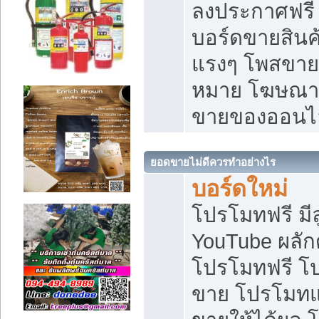
ลงประกาศฟรี เ
บอร์ดขายสินค้
แรงๆ โพสขายส
หมาย โฆษณาเ
ขายของออนไ
ยอดขายไม่ดีควรทำอย่างไร
บอร์ดใหม่
โปรโมทฟรี มีลู
YouTube ผลั
โปรโมทฟรี โ
ขาย โปรโมทแ