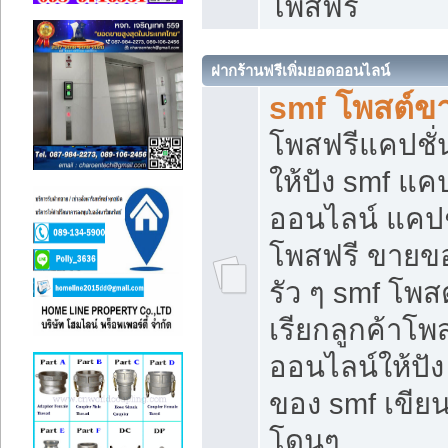
โพสฟรี
ฝากร้านฟรีเพิ่มยอดออนไลน์
smf โพสต์ข
โพสฟรีแคปชั
ให้ปัง smf แคป
ออนไลน์ แคปช
โพสฟรี ขายของ
รัว ๆ smf โพสต
เรียกลูกค้าโ
ออนไลน์ให้ปั
ของ smf เขี
โดนๆ