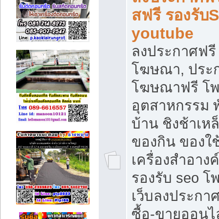
สฟรี รองรับ
youtube
ลงประกาศฟรี 
โฆษณา, ประกา
โฆษณาฟรี โพส
อุตสาหกรรม พ
บ้าน ชิงช้าเหล
ของกิน ของใช
เครื่องสำอางค์
รองรับ seo โ
เว็บลงประกา
ซื้อ-ขายออนไล