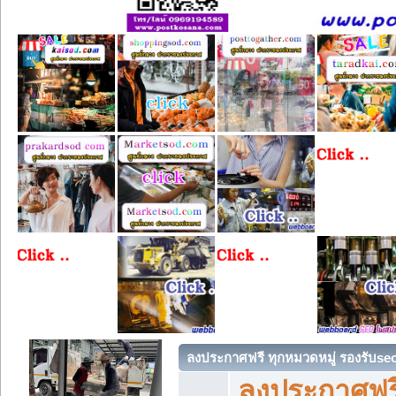
ลงประกาศฟรี ทุกหมวดหมู่ รองรับse
ลงประกาศฟรี