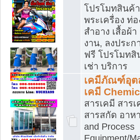
โปรโมทสินค้า บ
พระเครื่อง ท่อง
สำอาง เสื้อผ้า
งาน, ลงประก
ฟรี โปรโมทสิน
เช่า บริการ
เคมีภัณฑ์อุ
เคมี Chemic
สารเคมี สารเค
สารสกัด อาหา
and Process
Equipment/Ma