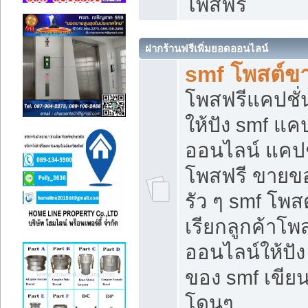
โพสฟรี
ฝากร้านฟรีเพิ่มยอดออนไลน์
smf โพสต์ข
โพสฟรีแคปชั
ให้ปัง smf แคป
ออนไลน์ แคปช
โพสฟรี ขายของ
รัว ๆ smf โพสต
เรียกลูกค้าโ
ออนไลน์ให้ปั
ของ smf เขี
โดนๆ