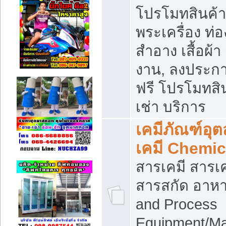
โปรโมทสินค้า บ
พระเครื่อง ท่อง
สำอาง เสื้อผ้า
งาน, ลงประก
ฟรี โปรโมทสิน
เช่า บริการ
เคมีภัณฑ์อุ
เคมี Chemic
สารเคมี สารเค
สารสกัด อาหา
and Process
Equipment/Ma