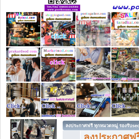
ลงประกาศฟรี ทุกหมวดหมู่ รองรับse
ลงประกาศฟรี