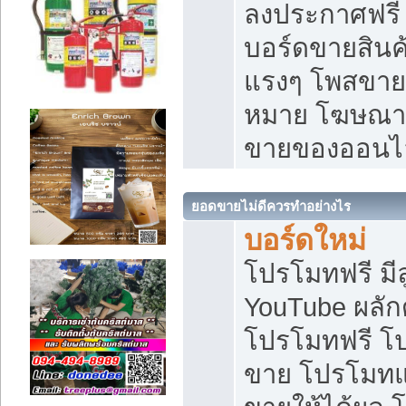
ลงประกาศฟรี เ
บอร์ดขายสินค้
แรงๆ โพสขายส
หมาย โฆษณาเ
ขายของออนไ
ยอดขายไม่ดีควรทำอย่างไร
บอร์ดใหม่
โปรโมทฟรี มีลู
YouTube ผลั
โปรโมทฟรี โ
ขาย โปรโมทแ