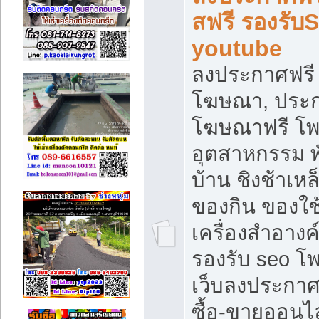
สฟรี รองรับ
youtube
ลงประกาศฟรี 
โฆษณา, ประกา
โฆษณาฟรี โพส
อุตสาหกรรม พ
บ้าน ชิงช้าเหล
ของกิน ของใช
เครื่องสำอางค์
รองรับ seo โ
เว็บลงประกา
ซื้อ-ขายออนไล