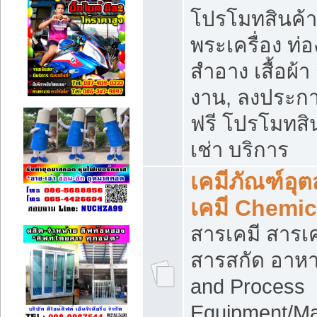
โปรโมทสินค้า บ
พระเครื่อง ท่อง
สำอาง เสื้อผ้า
งาน, ลงประก
ฟรี โปรโมทสิน
เช่า บริการ
เคมีภัณฑ์อุ
เคมี Chemic
สารเคมี สารเค
สารสกัด อาหา
and Process
Equipment/Ma