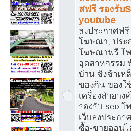
สฟรี รองรับ
youtube
ลงประกาศฟรี 
โฆษณา, ประกา
โฆษณาฟรี โพส
อุตสาหกรรม พ
บ้าน ชิงช้าเหล
ของกิน ของใช
เครื่องสำอางค์
รองรับ seo โ
เว็บลงประกา
ซื้อ-ขายออนไล