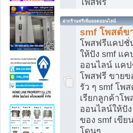
โพสฟรี
ฝากร้านฟรีเพิ่มยอดออนไลน์
smf โพสต์ข
โพสฟรีแคปชั
ให้ปัง smf แคป
ออนไลน์ แคปช
โพสฟรี ขายของ
รัว ๆ smf โพสต
เรียกลูกค้าโ
ออนไลน์ให้ปั
ของ smf เขี
โดนๆ