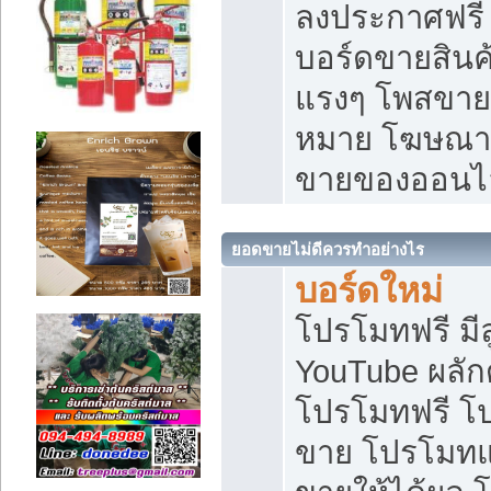
ลงประกาศฟรี เ
บอร์ดขายสินค้
แรงๆ โพสขายส
หมาย โฆษณาเ
ขายของออนไ
ยอดขายไม่ดีควรทำอย่างไร
บอร์ดใหม่
โปรโมทฟรี มีลู
YouTube ผลั
โปรโมทฟรี โ
ขาย โปรโมทแ