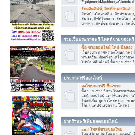
Equipment/Machinery/Chemical
รับผลิตลิฟท์, ลิฟท์ขนส่งสินค้า
ลิฟท์บ้านไฮดรอลิค , ลิฟต์ขนของ, 
สินค้า , ลิฟท์โดยสาร, ลิฟท์ในอา
บรรทุก , ลิฟท์ขนส่งอาหาร, ลิฟท์
รวมเว็บประกาศฟรี โพสต์ขายของฟรี
ซื้อ-ขายออนไลน์ ใหม่-มือสอง
เว็บลงประกาศฟรี ลงโฆษณาฟรี ซื้
พระเครื่อง ท่องเที่ยว เครื่องสำอ
โปรโมทสินค้าฟรี ซื้อ ขาย เช่า บร
ประกาศฟรีออนไลน์
ลงโฆษณาฟรี ซื้อ-ขาย
ซื้อ ขาย เช่า บริการ โพสขายของ
แม่ค้าออนไลน์ แคปชั่นแม่ค้าออนไ
โพสต์เรียกลูกค้าโพสฟรี smf ขา
โดนๆ แคปชั่นเปิดร้าน โพสฟรี
ฝากร้านฟรีเพิ่มยอดออนไลน์
smf โพสต์ขายของใหม่
โพสฟรีแคปชั่นโพสขายของยังไงให้