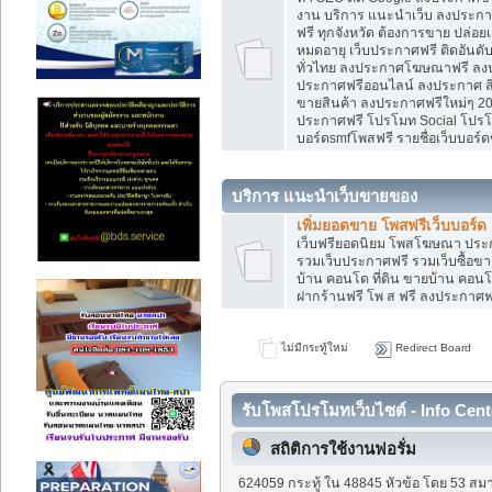
งาน บริการ แนะนำเว็บ ลงประกาศ
ฟรี ทุกจังหวัด ต้องการขาย ปล่อยเ
หมดอายุ เว็บประกาศฟรี ติดอันดั
ทั่วไทย ลงประกาศโฆษณาฟรี ลง
ประกาศฟรีออนไลน์ ลงประกาศ สิน
ขายสินค้า ลงประกาศฟรีใหม่ๆ 202
ประกาศฟรี โปรโมท Social โปรโมท
บอร์ดsmfโพสฟรี รายชื่อเว็บบอร์ด
บริการ แนะนำเว็บขายของ
เพิ่มยอดขาย โพสฟรีเว็บบอร์ด
เว็บฟรียอดนิยม โพสโฆษณา ปร
รวมเว็บประกาศฟรี รวมเว็บซื้อขา
บ้าน คอนโด ที่ดิน ขายบ้าน คอนโด
ฝากร้านฟรี โพ ส ฟรี ลงประกาศ
ไม่มีกระทู้ใหม่
Redirect Board
รับโพสโปรโมทเว็บไซต์ - Info Cent
สถิติการใช้งานฟอรั่ม
624059 กระทู้ ใน 48845 หัวข้อ โดย 53 สมา