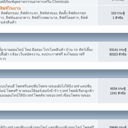
 เคมีภัณฑ์อุตสาหกรรมอาหารเสริม Chemicals
, ลิฟท์โรงงาน
ลิฟต์ยกของ, ลิฟท์กระจก, ลิฟท์ส่งของ, ติดตั้ง ลิฟต์บรรทุก
153 กระทู้
คาร, ลิฟท์นอกอาคาร, ลิฟท์โรงพยาบาล, ลิฟท์โดยสาร, ลิฟท์
1 หัวข้อ
ขนส่งสินค้า
อ-ขายออนไลน์ ใหม่-มือสอง โปรโมทสินค้า บ้าน รถ สัตว์เลี้ยง
93141 กระทู้
าง เสื้อผ้า กล้อง เว็บสมัครงาน, ลงประกาศฟรี ลงโฆษณาฟรี
30323 หัวข้อ
ิการ
แบบไหนดี โพสฟรีแคปชั่นโพสขายของยังไงให้ปัง smf แคปชั่น
6034 กระทู้
ลน์ โพสฟรี ขายของให้ออร์เดอร์เข้ารัว ๆ smf โพสต์เรียกลูกค้า
1241 หัวข้อ
ยของออนไลน์ให้ปัง smf โพสต์ขายของ smf เขียนโพสขายของ
ปัง smf แคปชั่นแม่ค้าออนไลน์ แคปชั่นแม่ค้าออนไลน์ โพสฟรี
59640 กระทู้