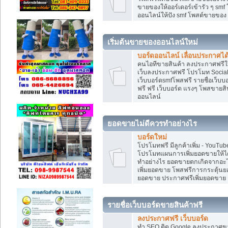
ขายของให้ออร์เดอร์เข้ารัว ๆ smf
ออนไลน์ให้ปัง smf โพสต์ขายขอ
เริ่มต้นขายของออนไลน์ใหม่
บอร์ดออนไลน์ เลื่อนประกาศได
คนไอทีขายสินค้า ลงประกาศฟรีให
เว็บลงประกาศฟรี โปรโมท Social
เว็บบอร์ดsmfโพสฟรี รายชื่อเว็บบ
ฟรี ฟรี เว็บบอร์ด แรงๆ โพสขาย
ออนไลน์
ยอดขายไม่ดีควรทำอย่างไร
บอร์ดใหม่
โปรโมทฟรี มีลูกค้าเพิ่ม - You
โปรโมทแผนการเพิ่มยอดขายให้ได
ทำอย่างไร ยอดขายตกเกิดจากอะไ
เพิ่มยอดขาย โพสฟรีการกระตุ้น
ยอดขาย ประกาศฟรีเพิ่มยอดขาย
รายชื่อเว็บบอร์ดขายสินค้าฟรี
ลงประกาศฟรี เว็บบอร์ด
ทำ SEO ติด Google ลงประกาศ