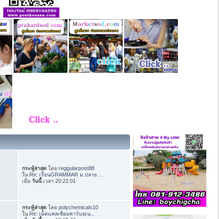
กระทู้ล่าสุด
โดย
reggularpost88
ใน
Re: เรียนGRAMMAR ม.ปลาย ...
เมื่อ
วันนี้
เวลา 20:21:01
กระทู้ล่าสุด
โดย
polychemicals10
ใน
Re: เม็ดแคลเซียมคาร์บอเน...