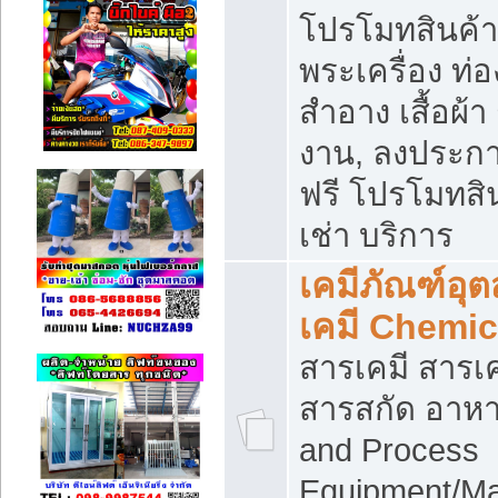
โปรโมทสินค้า บ
พระเครื่อง ท่อง
สำอาง เสื้อผ้า
งาน, ลงประก
ฟรี โปรโมทสิน
เช่า บริการ
เคมีภัณฑ์อุ
เคมี Chemic
สารเคมี สารเค
สารสกัด อาหา
and Process
Equipment/Ma