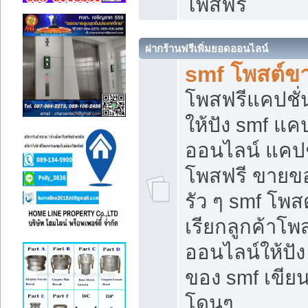
โพสฟรี
ฝากร้านฟรีเพิ่มยอดออนไลน์
smf โพสต์ข
โพสฟรีแคปชั
ให้ปัง smf แคป
ออนไลน์ แคปช
โพสฟรี ขายของ
รัว ๆ smf โพสต
เรียกลูกค้าโ
ออนไลน์ให้ปั
ของ smf เขี
โดนๆ