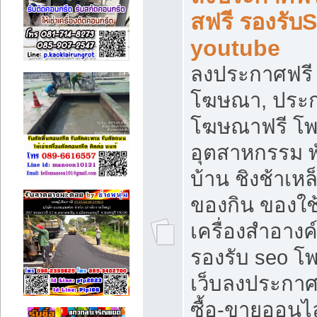
สฟรี รองรับ
youtube
ลงประกาศฟรี 
โฆษณา, ประกา
โฆษณาฟรี โพส
อุตสาหกรรม พ
บ้าน ชิงช้าเหล
ของกิน ของใช
เครื่องสำอางค์
รองรับ seo โ
เว็บลงประกา
ซื้อ-ขายออนไล