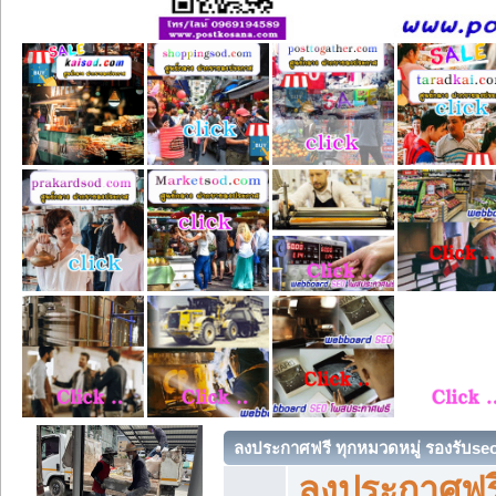
ลงประกาศฟรี ทุกหมวดหมู่ รองรับse
ลงประกาศฟรี