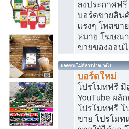
ลงประกาศฟรี เ
บอร์ดขายสินค้
แรงๆ โพสขายส
หมาย โฆษณาเ
ขายของออนไ
ยอดขายไม่ดีควรทำอย่างไร
บอร์ดใหม่
โปรโมทฟรี มีลู
YouTube ผลั
โปรโมทฟรี โ
ขาย โปรโมทแ