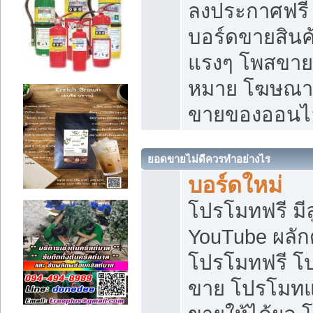
ลงประกาศฟรี เ
บอร์ดขายสินค้
แรงๆ โพสขายส
หมาย โฆษณาเ
ขายของออนไ
ยอดขายไม่ดีควรทำอย่างไร
บอร์ดใหม่
โปรโมทฟรี มีลู
YouTube ผลั
โปรโมทฟรี โ
ขาย โปรโมทแ