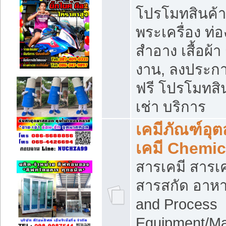
โปรโมทสินค้า บ
พระเครื่อง ท่อง
สำอาง เสื้อผ้า
งาน, ลงประก
ฟรี โปรโมทสิน
เช่า บริการ
เคมีภัณฑ์อุ
เคมี Chemic
สารเคมี สารเค
สารสกัด อาหา
and Process
Equipment/Ma