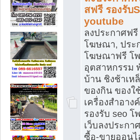
สฟรี รองรับ
youtube
ลงประกาศฟรี 
โฆษณา, ประกา
โฆษณาฟรี โพส
อุตสาหกรรม พ
บ้าน ชิงช้าเหล
ของกิน ของใช
เครื่องสำอางค์
รองรับ seo โ
เว็บลงประกา
ซื้อ-ขายออนไล