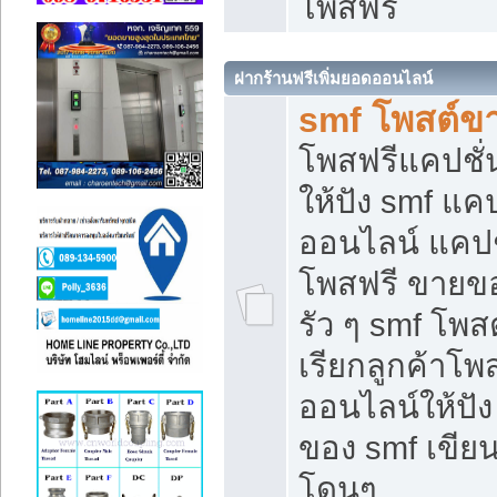
โพสฟรี
ฝากร้านฟรีเพิ่มยอดออนไลน์
smf โพสต์ข
โพสฟรีแคปชั
ให้ปัง smf แคป
ออนไลน์ แคปช
โพสฟรี ขายของ
รัว ๆ smf โพสต
เรียกลูกค้าโ
ออนไลน์ให้ปั
ของ smf เขี
โดนๆ